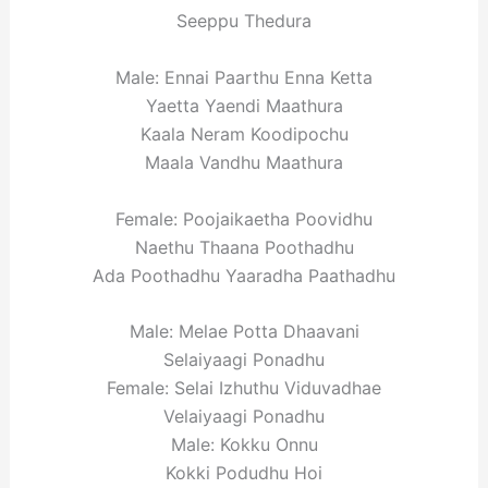
Seeppu Thedura
Male: Ennai Paarthu Enna Ketta
Yaetta Yaendi Maathura
Kaala Neram Koodipochu
Maala Vandhu Maathura
Female: Poojaikaetha Poovidhu
Naethu Thaana Poothadhu
Ada Poothadhu Yaaradha Paathadhu
Male: Melae Potta Dhaavani
Selaiyaagi Ponadhu
Female: Selai Izhuthu Viduvadhae
Velaiyaagi Ponadhu
Male: Kokku Onnu
Kokki Podudhu Hoi