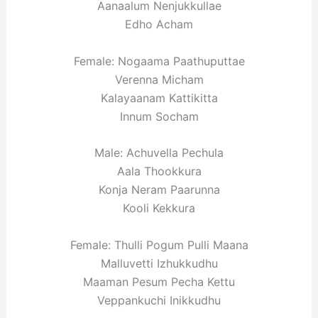
Aanaalum Nenjukkullae
Edho Acham
Female: Nogaama Paathuputtae
Verenna Micham
Kalayaanam Kattikitta
Innum Socham
Male: Achuvella Pechula
Aala Thookkura
Konja Neram Paarunna
Kooli Kekkura
Female: Thulli Pogum Pulli Maana
Malluvetti Izhukkudhu
Maaman Pesum Pecha Kettu
Veppankuchi Inikkudhu