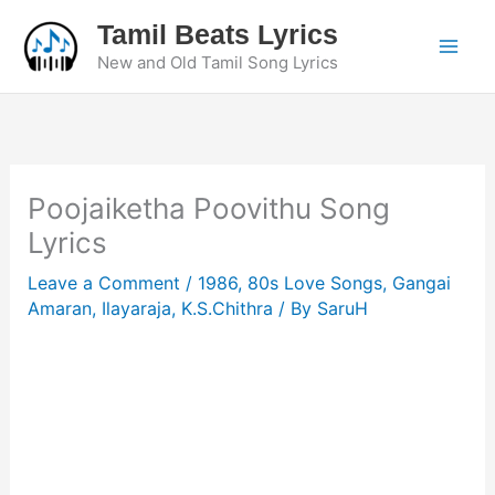
Skip
Tamil Beats Lyrics
to
New and Old Tamil Song Lyrics
content
Poojaiketha Poovithu Song
Lyrics
Leave a Comment
/
1986
,
80s Love Songs
,
Gangai
Amaran
,
Ilayaraja
,
K.S.Chithra
/ By
SaruH