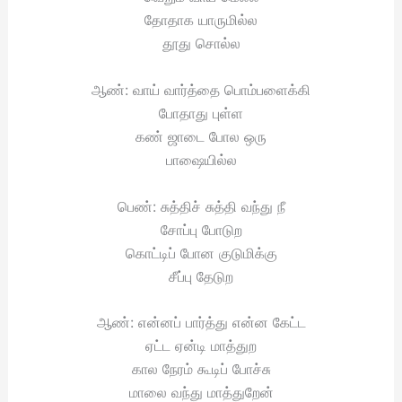
தோதாக யாருமில்ல
தூது சொல்ல
ஆண்: வாய் வார்த்தை பொம்பளைக்கி
போதாது புள்ள
கண் ஜாடை போல ஒரு
பாஷையில்ல
பெண்: சுத்திச் சுத்தி வந்து நீ
சோப்பு போடுற
கொட்டிப் போன குடுமிக்கு
சீப்பு தேடுற
ஆண்: என்னப் பார்த்து என்ன கேட்ட
ஏட்ட ஏன்டி மாத்துற
கால நேரம் கூடிப் போச்சு
மாலை வந்து மாத்துறேன்