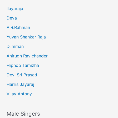
Ilayaraja
Deva
A.R.Rahman
Yuvan Shankar Raja
D.Imman
Anirudh Ravichander
Hiphop Tamizha
Devi Sri Prasad
Harris Jayaraj
Vijay Antony
Male Singers