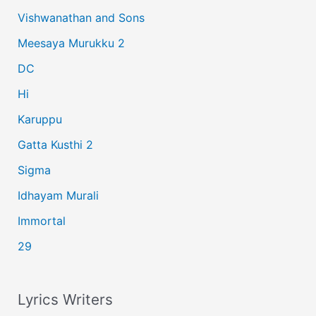
h
Vishwanathan and Sons
f
Meesaya Murukku 2
o
r
DC
:
Hi
Karuppu
Gatta Kusthi 2
Sigma
Idhayam Murali
Immortal
29
Lyrics Writers