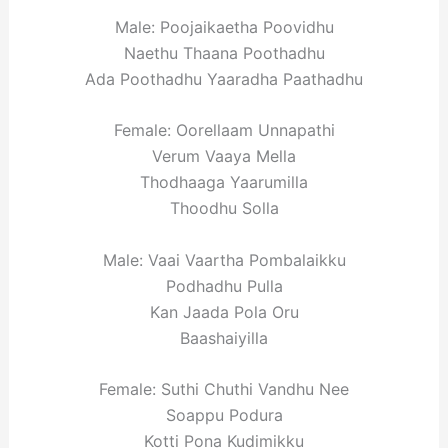
Male: Poojaikaetha Poovidhu
Naethu Thaana Poothadhu
Ada Poothadhu Yaaradha Paathadhu
Female: Oorellaam Unnapathi
Verum Vaaya Mella
Thodhaaga Yaarumilla
Thoodhu Solla
Male: Vaai Vaartha Pombalaikku
Podhadhu Pulla
Kan Jaada Pola Oru
Baashaiyilla
Female: Suthi Chuthi Vandhu Nee
Soappu Podura
Kotti Pona Kudimikku