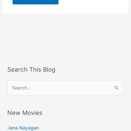
Search This Blog
S
e
a
New Movies
r
c
Jana Nayagan