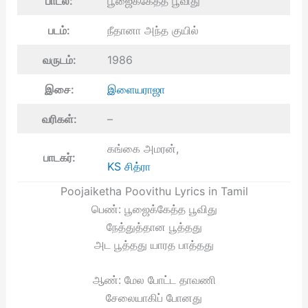
பாடல்:
பூஜைக்கேத்த பூவிது
படம்:
நீதானா அந்த குயில்
வருடம்:
1986
இசை:
இளையராஜா
வரிகள்:
–
கங்கை அமரன்,
பாடகர்:
KS சித்ரா
Poojaiketha Poovithu Lyrics in Tamil
பெண்: பூஜைக்கேத்த பூவிது
நேத்துத்தான பூத்தது
அட பூத்தது யாரத பாத்தது
ஆண்: மேல போட்ட தாவணி
சேலையாகிப் போனது