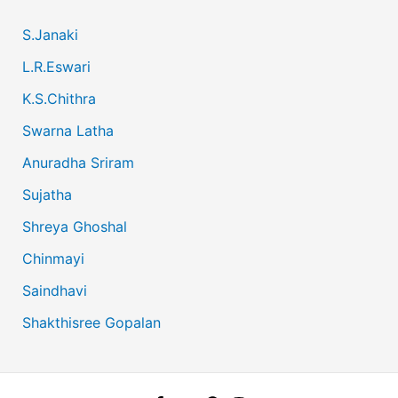
S.Janaki
L.R.Eswari
K.S.Chithra
Swarna Latha
Anuradha Sriram
Sujatha
Shreya Ghoshal
Chinmayi
Saindhavi
Shakthisree Gopalan