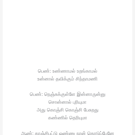
பெண்: உண்ணாமல் உறங்காமல்
உன்னால் தவிக்கும் சிந்தாமணி
பெண்: நெஞ்சுக்குள்ளே இன்னாருன்னு
சொன்னால் புரியுமா
அது கொஞ்சி கொஞ்சி பேசுறது
கண்ணில் தெரியுமா
ஆண்: காஞ்சிபட்டு ஒண்ணு நான் கொடுப்பேனே