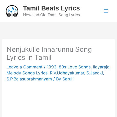
Skip
Tamil Beats Lyrics
to
New and Old Tamil Song Lyrics
content
Nenjukulle Innarunnu Song
Lyrics in Tamil
Leave a Comment
/
1993
,
80s Love Songs
,
Ilayaraja
,
Melody Songs Lyrics
,
R.V.Udhayakumar
,
S.Janaki
,
S.P.Balasubrahmanyam
/ By
SaruH