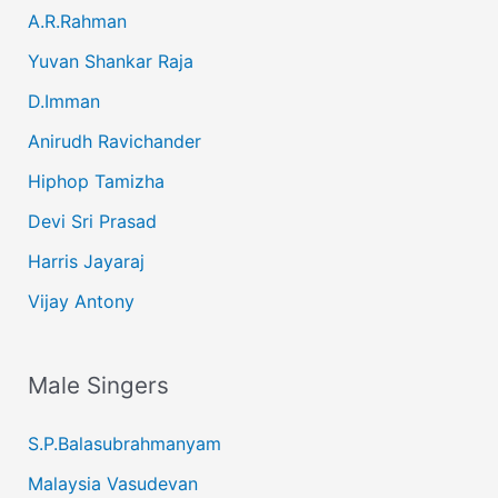
A.R.Rahman
Yuvan Shankar Raja
D.Imman
Anirudh Ravichander
Hiphop Tamizha
Devi Sri Prasad
Harris Jayaraj
Vijay Antony
Male Singers
S.P.Balasubrahmanyam
Malaysia Vasudevan