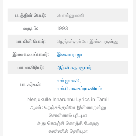
படத்தின் பெயர்:
பொன்னுமணி
வருடம்:
1993
பாடலின் பெயர்:
நெஞ்சுக்குள்ளே இன்னாருன்னு
இசையமைப்பாளர்:
இளையராஜா
பாடலாசிரியர்:
ஆர்.வி.உதயகுமார்
எஸ்.ஜானகி
,
பாடகர்கள்:
எஸ்.பி.பாலசுப்ரமணியம்
Nenjukulle Innarunnu Lyrics in Tamil
ஆண்: நெஞ்சுக்குள்ளே இன்னாருன்னு
சொன்னால் புரியுமா
அது கொஞ்சி கொஞ்சி பேசுறது
கண்ணில் தெரியுமா