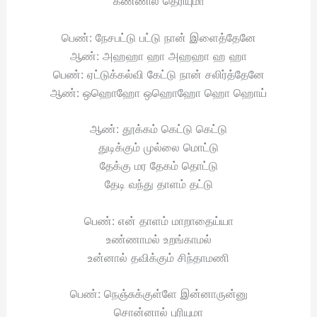
கண்ணில் தெரியுமா
பெண்: நேசபட்டு பட்டு நான் இளைத்தேனே
ஆண்: அஹஹா ஹா அஹஹா ஹ ஹா
பெண்: ஏட்டுக்கல்வி கேட்டு நான் சலிர்த்தேனே
ஆண்: ஒஹொஹோ ஒஹொஹோ ஹொ ஹொய்
ஆண்: தூக்கம் கெட்டு கெட்டு
துடிக்கும் முல்லை மொட்டு
தேக்கு மர தேகம் தொட்டு
தேடி வந்து தாளம் தட்டு
பெண்: என் தாளம் மாறாதைய்யா
உண்ணாமல் உறங்காமல்
உன்னால் தவிக்கும் சிந்தாமணி
பெண்: நெஞ்சுக்குள்ளே இன்னாருன்னு
சொன்னால் புரியுமா