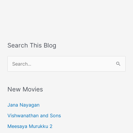
Search This Blog
S
e
a
New Movies
r
c
Jana Nayagan
h
Vishwanathan and Sons
f
Meesaya Murukku 2
o