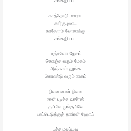
சங்கதி பாட
காத்தோடு மலராட
கார்குழலாட
காதோரம் லோலாக்கு
சங்கதி பாட
மஞ்சளோ தேகம்
கொஞ்ச வரும் மேகம்
அஞ்சுகம் தூங்க
கொண்டு வரும் ராகம்
நிலவ வான் நிலவ
நான் புடிச்சு வாரேன்
குயிலே பூங்குயிலே
பாட்டெடுத்துத் தாரேன் ஹோய்
பச்ச மலப்பூவு