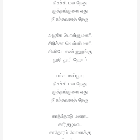
நீ உச்சி மல தேனு
குத்தங்குறை ஏது
நீ நந்தவனத் தேரு
அழகே பொன்னுமணி
சிரிச்சா வெள்ளிமணி
கிளியே கண்ணுறங்கு
தூரி தூரி ஹோய்
பச்ச மலப்பூவு
நீ உச்சி மல தேனு
குத்தங்குறை ஏது
நீ நந்தவனத் தேரு
காத்தோடு மலராட
கார்குழலாட
காதோரம் லோலாக்கு