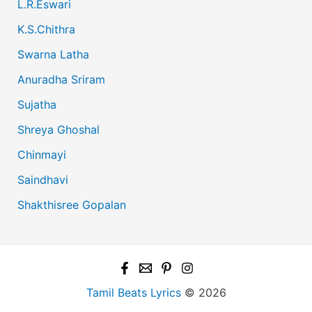
L.R.Eswari
K.S.Chithra
Swarna Latha
Anuradha Sriram
Sujatha
Shreya Ghoshal
Chinmayi
Saindhavi
Shakthisree Gopalan
Tamil Beats Lyrics
© 2026