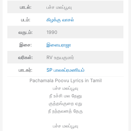
பாடல்:
பச்ச மலப்பூவு
படம்:
கிழக்கு வாசல்
வருடம்:
1990
இசை:
இளையராஜா
வரிகள்:
RV உதயகுமார்
பாடகர்:
SP பாலசுப்ரமணியம்
Pachamala Poovu Lyrics in Tamil
பச்ச மலப்பூவு
நீ உச்சி மல தேனு
குத்தங்குறை ஏது
நீ நந்தவனத் தேரு
பச்ச மலப்பூவு