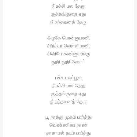
நீ உச்சி மல தேனு
குத்தங்குறை ஏது
நீ நந்தவனத் தேரு
அழகே பொன்னுமணி
சிரிச்சா வெள்ளிமணி
கிளியே கண்ணுறங்கு
தூரி தூரி ஹோய்
பச்ச மலப்பூவு
நீ உச்சி மல தேனு
குத்தங்குறை ஏது
நீ நந்தவனத் தேரு
பூ நாத்து முகம் பார்த்து
வெண்ணிலா நாண
தாளாமல் தடம் பாா்த்து