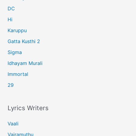
r
DC
:
Hi
Karuppu
Gatta Kusthi 2
Sigma
Idhayam Murali
Immortal
29
Lyrics Writers
Vaali
Vairamuthu