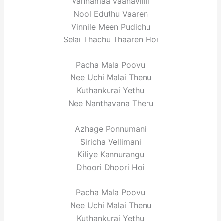
Vannamaa Vaanavillil
Nool Eduthu Vaaren
Vinnile Meen Pudichu
Selai Thachu Thaaren Hoi
Pacha Mala Poovu
Nee Uchi Malai Thenu
Kuthankurai Yethu
Nee Nanthavana Theru
Azhage Ponnumani
Siricha Vellimani
Kiliye Kannurangu
Dhoori Dhoori Hoi
Pacha Mala Poovu
Nee Uchi Malai Thenu
Kuthankurai Yethu