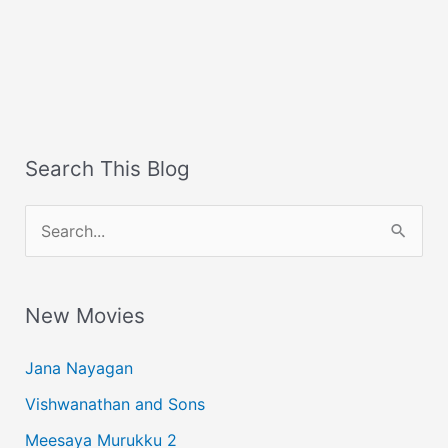
Search This Blog
S
e
a
New Movies
r
c
Jana Nayagan
h
Vishwanathan and Sons
f
Meesaya Murukku 2
o