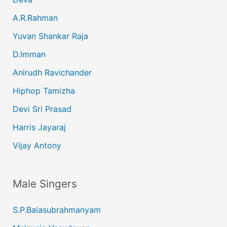
A.R.Rahman
Yuvan Shankar Raja
D.Imman
Anirudh Ravichander
Hiphop Tamizha
Devi Sri Prasad
Harris Jayaraj
Vijay Antony
Male Singers
S.P.Balasubrahmanyam