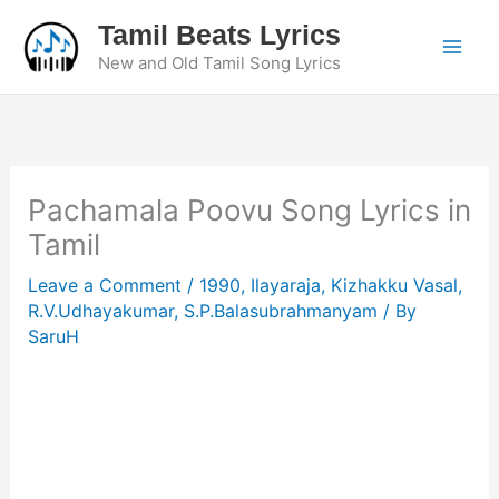
Skip
Tamil Beats Lyrics
to
New and Old Tamil Song Lyrics
content
Pachamala Poovu Song Lyrics in
Tamil
Leave a Comment
/
1990
,
Ilayaraja
,
Kizhakku Vasal
,
R.V.Udhayakumar
,
S.P.Balasubrahmanyam
/ By
SaruH