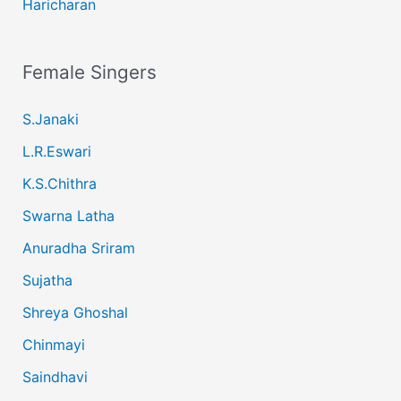
Haricharan
Female Singers
S.Janaki
L.R.Eswari
K.S.Chithra
Swarna Latha
Anuradha Sriram
Sujatha
Shreya Ghoshal
Chinmayi
Saindhavi