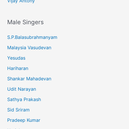
Vijay Antony
Male Singers
S.P.Balasubrahmanyam
Malaysia Vasudevan
Yesudas
Hariharan
Shankar Mahadevan
Udit Narayan
Sathya Prakash
Sid Sriram
Pradeep Kumar