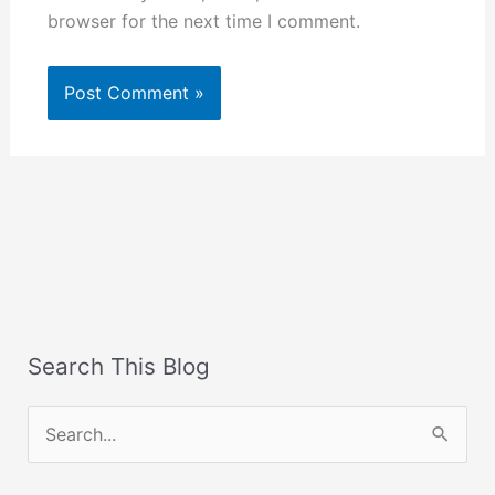
browser for the next time I comment.
Search This Blog
S
e
a