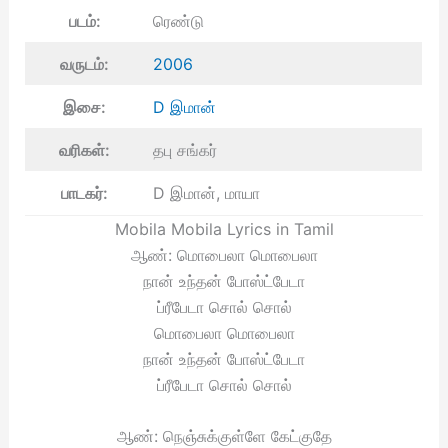
படம்:
ரெண்டு
வருடம்:
2006
இசை:
D இமான்
வரிகள்:
தபு சங்கர்
பாடகர்:
D இமான், மாயா
Mobila Mobila Lyrics in Tamil
ஆண்: மொபைலா மொபைலா
நான் உந்தன் போஸ்ட்பேடா
ப்ரீபேடா சொல் சொல்
மொபைலா மொபைலா
நான் உந்தன் போஸ்ட்பேடா
ப்ரீபேடா சொல் சொல்
ஆண்: நெஞ்சுக்குள்ளே கேட்குதே