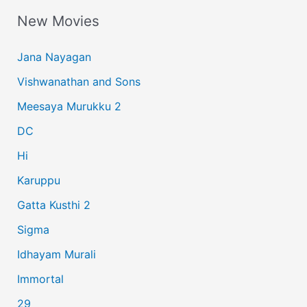
New Movies
r
c
Jana Nayagan
h
Vishwanathan and Sons
f
Meesaya Murukku 2
o
r
DC
:
Hi
Karuppu
Gatta Kusthi 2
Sigma
Idhayam Murali
Immortal
29