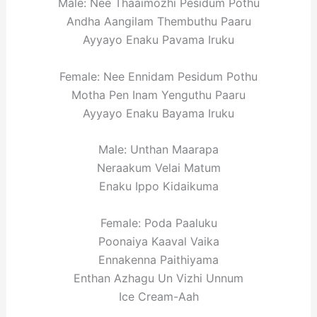
Male: Nee Thaaimozhi Pesidum Pothu
Andha Aangilam Thembuthu Paaru
Ayyayo Enaku Pavama Iruku
Female: Nee Ennidam Pesidum Pothu
Motha Pen Inam Yenguthu Paaru
Ayyayo Enaku Bayama Iruku
Male: Unthan Maarapa
Neraakum Velai Matum
Enaku Ippo Kidaikuma
Female: Poda Paaluku
Poonaiya Kaaval Vaika
Ennakenna Paithiyama
Enthan Azhagu Un Vizhi Unnum
Ice Cream-Aah