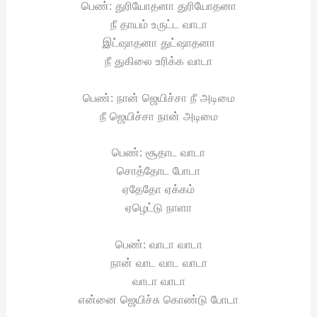
பெண்: துரியோதனா துரியோதனா
நீ தாயம் உருட்ட வாடா
இட்ஷாதனா துட்ஷாதனா
நீ துகிலை உரிக்க வாடா
பெண்: நான் ஜெயிச்சா நீ அடிமை
நீ ஜெயிச்சா நான் அடிமை
பெண்: சூதாட வாடா
சொத்தோட போடா
ஏதேதோ ஏக்கம்
ஏழெட்டு நாளா
பெண்: வாடா வாடா
நான் வாட வாட வாடா
வாடா வாடா
என்னை ஜெயிச்சு கொண்டு போடா