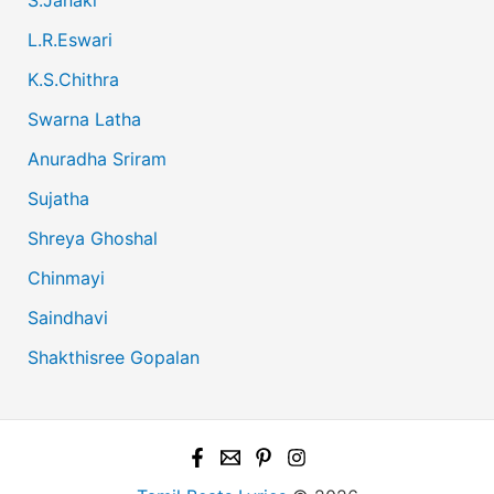
L.R.Eswari
K.S.Chithra
Swarna Latha
Anuradha Sriram
Sujatha
Shreya Ghoshal
Chinmayi
Saindhavi
Shakthisree Gopalan