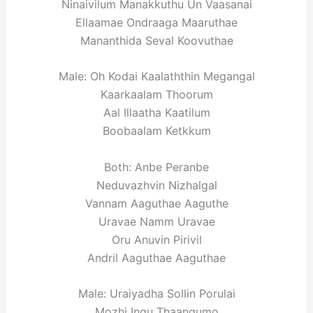
Ninaivilum Manakkuthu Un Vaasanai
Ellaamae Ondraaga Maaruthae
Mananthida Seval Koovuthae
Male: Oh Kodai Kaalaththin Megangal
Kaarkaalam Thoorum
Aal Illaatha Kaatilum
Boobaalam Ketkkum
Both: Anbe Peranbe
Neduvazhvin Nizhalgal
Vannam Aaguthae Aaguthe
Uravae Namm Uravae
Oru Anuvin Pirivil
Andril Aaguthae Aaguthae
Male: Uraiyadha Sollin Porulai
Mozhi Ingu Thaangumo