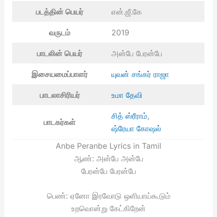
படத்தின் பெயர்
என்.ஜீ.கே
வருடம்
2019
பாடலின் பெயர்
அன்பே பேரன்பே
இசையமைப்பாளர்
யுவன் சங்கர் ராஜா
பாடலாசிரியர்
உமா தேவி
சித் ஸ்ரீராம்
,
பாடகர்கள்
ஷ்ரேயா கோஷல்
Anbe Peranbe Lyrics in Tamil
ஆண்: அன்பே அன்பே
பேரன்பே பேரன்பே
பெண்: ஏனோ இரவோடு ஒளியாய்கூடும்
உறவொன்று கேட்கிறேன்