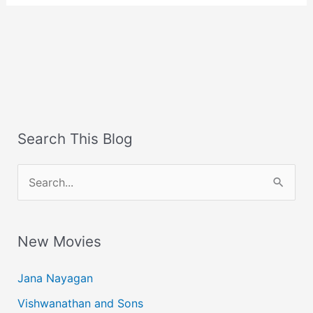
Search This Blog
S
e
a
New Movies
r
c
Jana Nayagan
h
Vishwanathan and Sons
f