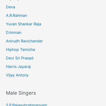
Deva
A.R.Rahman
Yuvan Shankar Raja
D.Imman
Anirudh Ravichander
Hiphop Tamizha
Devi Sri Prasad
Harris Jayaraj
Vijay Antony
Male Singers
S.P.Balasubrahmanyam