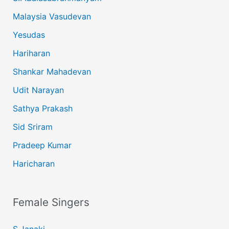
Malaysia Vasudevan
Yesudas
Hariharan
Shankar Mahadevan
Udit Narayan
Sathya Prakash
Sid Sriram
Pradeep Kumar
Haricharan
Female Singers
S.Janaki