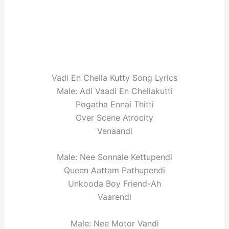
Vadi En Chella Kutty Song Lyrics
Male: Adi Vaadi En Chellakutti
Pogatha Ennai Thitti
Over Scene Atrocity
Venaandi
Male: Nee Sonnale Kettupendi
Queen Aattam Pathupendi
Unkooda Boy Friend-Ah
Vaarendi
Male: Nee Motor Vandi