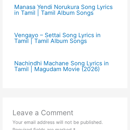
Manasa Yendi Norukura Song Lyrics
in Tamil | Tamil Album Songs
Vengayo – Settai Song Lyrics in
Tamil | Tamil Album Songs
Nachindhi Machane Song Lyrics in
Tamil | Magudam Movie (2026)
Leave a Comment
Your email address will not be published.
Required fields are marked
*