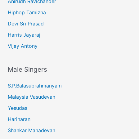
Anirudh Ravichander
Hiphop Tamizha
Devi Sri Prasad
Harris Jayaraj
Vijay Antony
Male Singers
S.P.Balasubrahmanyam
Malaysia Vasudevan
Yesudas
Hariharan
Shankar Mahadevan