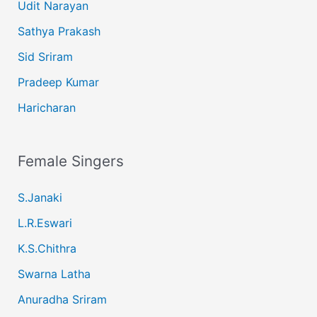
Udit Narayan
Sathya Prakash
Sid Sriram
Pradeep Kumar
Haricharan
Female Singers
S.Janaki
L.R.Eswari
K.S.Chithra
Swarna Latha
Anuradha Sriram