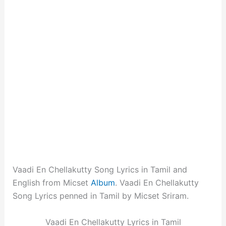
Vaadi En Chellakutty Song Lyrics in Tamil and
English from Micset
Album
. Vaadi En Chellakutty
Song Lyrics penned in Tamil by Micset Sriram.
Vaadi En Chellakutty Lyrics in Tamil