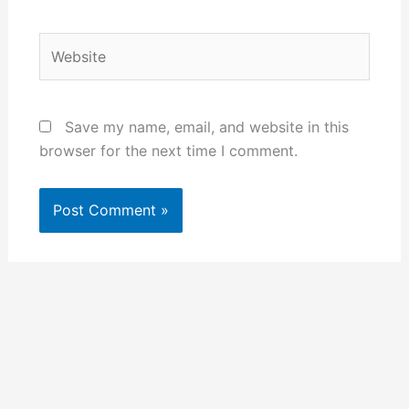
Website
Save my name, email, and website in this
browser for the next time I comment.