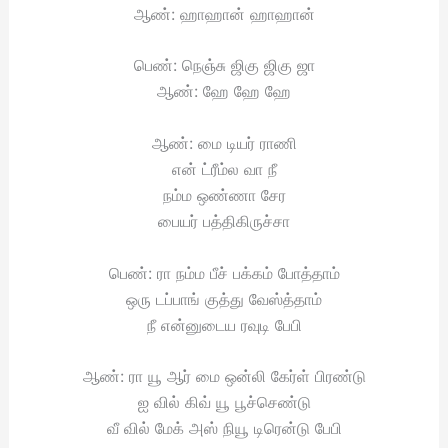
ஆண்: ஹாஹான் ஹாஹான்
பெண்: நெஞ்சு ஜிகு ஜிகு ஜா
ஆண்: ஹே ஹே ஹே
ஆண்: மை டியர் ராணி
என் ட்ரீம்ல வா நீ
நம்ம ஒண்ணா சேர
பையர் பத்திகிருச்சா
பெண்: ரா நம்ம பீச் பக்கம் போத்தாம்
ஒரு டப்பாங் குத்து வேஸ்த்தாம்
நீ என்னுடைய ரவுடி பேபி
ஆண்: ரா யூ ஆர் மை ஒன்லி கேர்ள் பிரண்டு
ஐ வில் கிவ் யூ பூச்செண்டு
வீ வில் மேக் அஸ் நியூ டிரென்டு பேபி