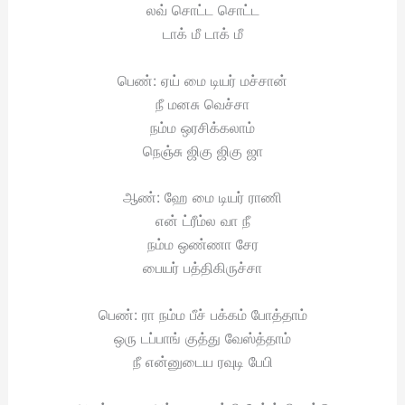
லவ் சொட்ட சொட்ட
டாக் மீ டாக் மீ
பெண்: ஏய் மை டியர் மச்சான்
நீ மனசு வெச்சா
நம்ம ஒரசிக்கலாம்
நெஞ்சு ஜிகு ஜிகு ஜா
ஆண்: ஹே மை டியர் ராணி
என் ட்ரீம்ல வா நீ
நம்ம ஒண்ணா சேர
பையர் பத்திகிருச்சா
பெண்: ரா நம்ம பீச் பக்கம் போத்தாம்
ஒரு டப்பாங் குத்து வேஸ்த்தாம்
நீ என்னுடைய ரவுடி பேபி