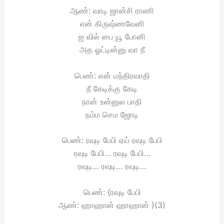
ஆண்: வாடி ஜான்சி ராணி
என் கிருஷ்ணவேனி
ஐ வில் பை யூ போனி
அத ஓட்டின்னு வா நீ
பெண்: என் மந்திரவாதி
நீ கேடிக்கு கேடி
நான் உன்னுல பாதி
நம்ம செம ஜோடி
பெண்: ரவுடி பேபி ஏய் ரவுடி பேபி
ரவுடி பேபி… ரவுடி பேபி…
ரவுடி… ரவுடி… ரவுடி…
பெண்: {ரவுடி பேபி
ஆண்: ஹாஹான் ஹாஹான் }(3)