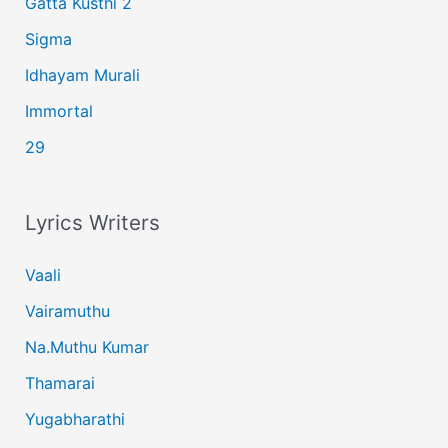
Gatta Kusthi 2
Sigma
Idhayam Murali
Immortal
29
Lyrics Writers
Vaali
Vairamuthu
Na.Muthu Kumar
Thamarai
Yugabharathi