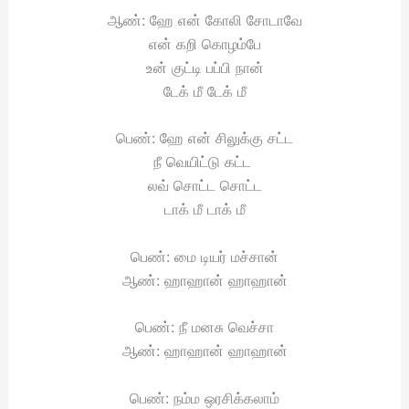
ஆண்: ஹே என் கோலி சோடாவே
என் கறி கொழம்பே
உன் குட்டி பப்பி நான்
டேக் மீ டேக் மீ
பெண்: ஹே என் சிலுக்கு சட்ட
நீ வெயிட்டு கட்ட
லவ் சொட்ட சொட்ட
டாக் மீ டாக் மீ
பெண்: மை டியர் மச்சான்
ஆண்: ஹாஹான் ஹாஹான்
பெண்: நீ மனசு வெச்சா
ஆண்: ஹாஹான் ஹாஹான்
பெண்: நம்ம ஒரசிக்கலாம்