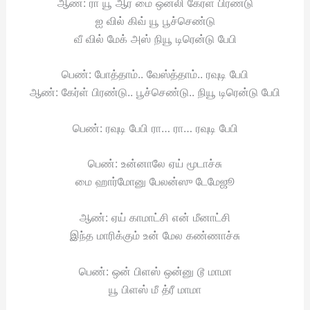
ஆண்: ரா யூ ஆர் மை ஒன்லி கேர்ள் பிரண்டு
ஐ வில் கிவ் யூ பூச்செண்டு
வீ வில் மேக் அஸ் நியூ டிரென்டு பேபி
பெண்: போத்தாம்.. வேஸ்த்தாம்.. ரவுடி பேபி
ஆண்: கேர்ள் பிரண்டு.. பூச்செண்டு.. நியூ டிரென்டு பேபி
பெண்: ரவுடி பேபி ரா… ரா… ரவுடி பேபி
பெண்: உன்னாலே ஏய் மூடாச்சு
மை ஹார்மோனு பேலன்ஸு டேமேஜூ
ஆண்: ஏய் காமாட்சி என் மீனாட்சி
இந்த மாரிக்கும் உன் மேல கண்ணாச்சு
பெண்: ஒன் பிளஸ் ஒன்னு டூ மாமா
யூ பிளஸ் மீ த்ரீ மாமா