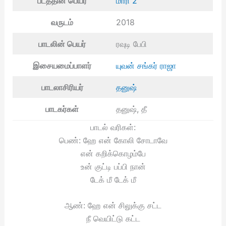
படத்தின் பெயர்
மாரி 2
வருடம்
2018
பாடலின் பெயர்
ரவுடி பேபி
இசையமைப்பாளர்
யுவன் சங்கர் ராஜா
பாடலாசிரியர்
தனுஷ்
பாடகர்கள்
தனுஷ், தீ
பாடல் வரிகள்:
பெண்: ஹே என் கோலி சோடாவே
என் கறிக்கொழம்பே
உன் குட்டி பப்பி நான்
டேக் மீ டேக் மீ
ஆண்: ஹே என் சிலுக்கு சட்ட
நீ வெயிட்டு கட்ட