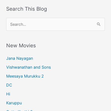
Search This Blog
S
e
a
New Movies
r
c
Jana Nayagan
h
Vishwanathan and Sons
f
Meesaya Murukku 2
o
r
DC
:
Hi
Karuppu