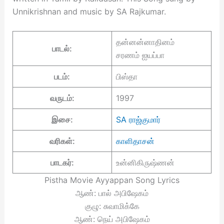
Unnikrishnan and music by SA Rajkumar.
தன்னன்னாதினம்
பாடல்:
சரணம் ஐயப்பா
படம்:
பிஸ்தா
வருடம்:
1997
இசை:
SA ராஜ்குமார்
வரிகள்:
காளிதாசன்
பாடகர்:
உன்னிகிருஷ்ணன்
Pistha Movie Ayyappan Song Lyrics
ஆண்: பால் அபிஷேகம்
குழு: சுவாமிக்கே
ஆண்: நெய் அபிஷேகம்