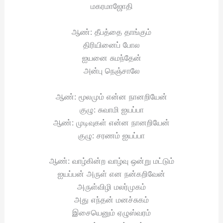
மகரமாஜோதி
ஆண்: தீபத்தை தாங்கும்
திரியினைப் போல
ஐயனை சுமந்தேன்
அன்பு நெஞ்சாலே
ஆண்: மூலமும் என்ன நானறியேன்
குழு: சுவாமி ஐயப்பா
ஆண்: முடிவுகள் என்ன நானறியேன்
குழு: சரணம் ஐயப்பா
ஆண்: வாழ்கின்ற வாழ்வு ஒன்று மட்டும்
ஐயப்பன் அருள் என நன்கறிவேன்
அருள்விழி மலர்முகம்
அது எந்தன் மனச்சுகம்
இசையெனும் ஏழுஸ்வரம்