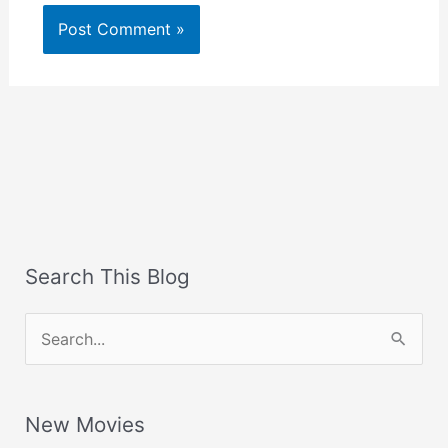
Search This Blog
S
e
a
New Movies
r