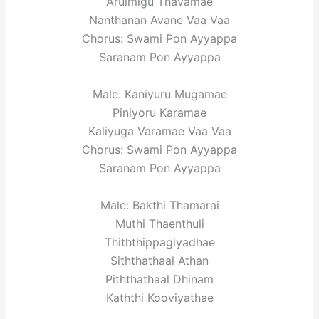
Arulmigu Thavamae
Nanthanan Avane Vaa Vaa
Chorus: Swami Pon Ayyappa
Saranam Pon Ayyappa
Male: Kaniyuru Mugamae
Piniyoru Karamae
Kaliyuga Varamae Vaa Vaa
Chorus: Swami Pon Ayyappa
Saranam Pon Ayyappa
Male: Bakthi Thamarai
Muthi Thaenthuli
Thiththippagiyadhae
Siththathaal Athan
Piththathaal Dhinam
Kaththi Kooviyathae