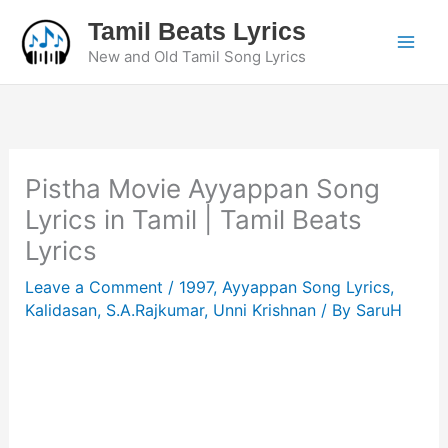
Skip
Tamil Beats Lyrics
to
New and Old Tamil Song Lyrics
content
Pistha Movie Ayyappan Song
Lyrics in Tamil | Tamil Beats
Lyrics
Leave a Comment
/
1997
,
Ayyappan Song Lyrics
,
Kalidasan
,
S.A.Rajkumar
,
Unni Krishnan
/ By
SaruH