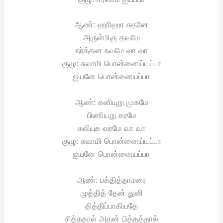
ஆண்: ஹரிஹர சுதனே
அருள்மிகு தவமே
நர்த்தன நவமே வா வா
குழு: சுவாமி பொன்னைய்யப்பா
ஐயனே பொன்னையப்பா
ஆண்: கனியுறு முகமே
பிணியறு கரமே
கலியுக வரமே வா வா
குழு: சுவாமி பொன்னைய்யப்பா
ஐயனே பொன்னையப்பா
ஆண்: பக்தித்தாமரை
முத்தித் தேன் துளி
தித்திப்பாகியதே
சித்ததால் அதன் பித்தத்தால்