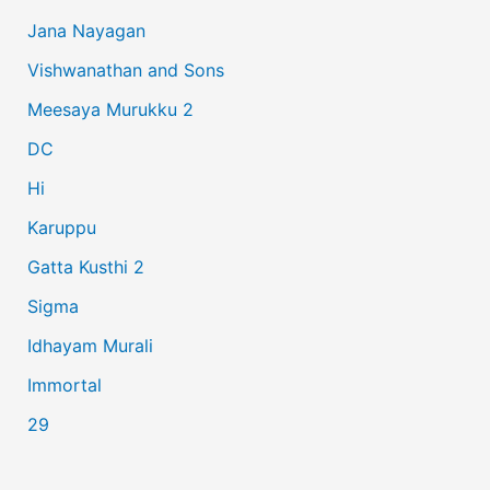
c
Jana Nayagan
h
Vishwanathan and Sons
f
Meesaya Murukku 2
o
r
DC
:
Hi
Karuppu
Gatta Kusthi 2
Sigma
Idhayam Murali
Immortal
29