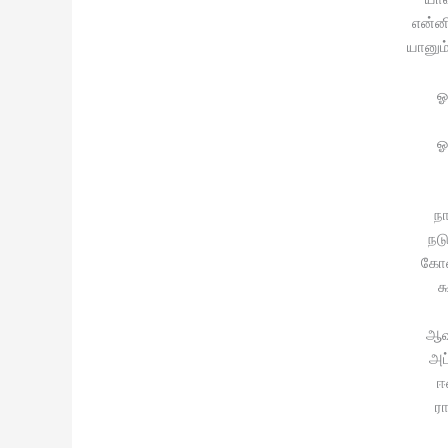
என்னி
யானு
ஓ
ஓ
ந
நட
கோன
க
ஆவ
அப்
ஈ
ர