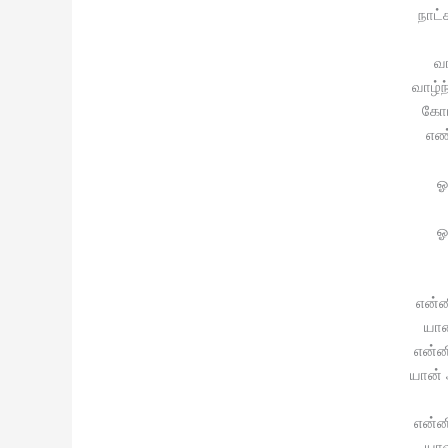
நாட்
வா
வாழ்ந
கோட
எண
ஓ
ஓ
என்ன
யான
என்ன
யான் 
என்ன
யா