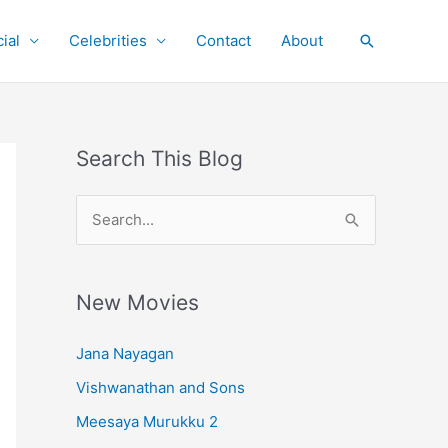
ial
Celebrities
Contact
About
Search
Search This Blog
S
e
a
r
New Movies
c
Jana Nayagan
h
Vishwanathan and Sons
f
o
Meesaya Murukku 2