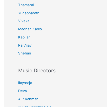
Thamarai
Yugabharathi
Viveka
Madhan Karky
Kabilan
Pa.Vijay
Snehan
Music Directors
Ilayaraja
Deva
A.R.Rahman