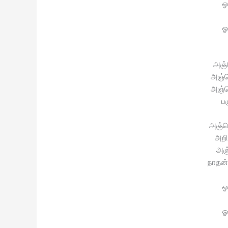
ஓ
ஓ
அஞ்ச
அஞ்ச
அஞ்ச
ப
அஞ்செ
அறி
அஞ்
நாதன்
ஓ
ஓ