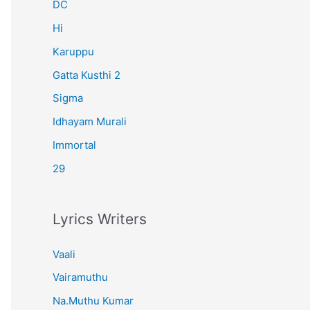
r
DC
:
Hi
Karuppu
Gatta Kusthi 2
Sigma
Idhayam Murali
Immortal
29
Lyrics Writers
Vaali
Vairamuthu
Na.Muthu Kumar