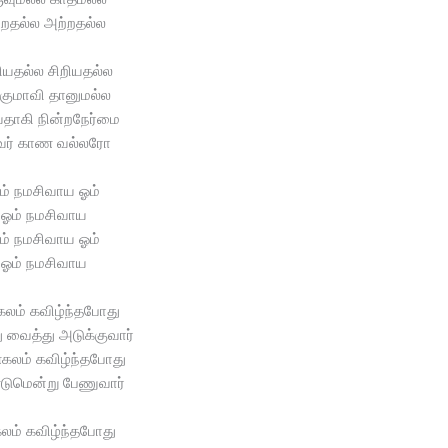
்றதல்ல அற்றதல்ல
ியதல்ல சிறியதல்ல
குமாவி தானுமல்ல
தாகி நின்றநேர்மை
வர் காண வல்லரோ
ம் நமசிவாய ஓம்
ஓம் நமசிவாய
ம் நமசிவாய ஓம்
ஓம் நமசிவாய
லம் கவிழ்ந்தபோது
 வைத்து அடுக்குவார்
கலம் கவிழ்ந்தபோது
டுமென்று பேணுவார்
கலம் கவிழ்ந்தபோது