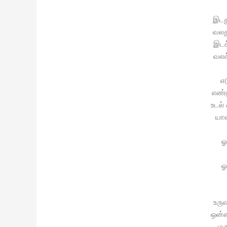
இடத
வலத
இடக
வலக
எட
எண்த
உடல்
யா
ஓ
ஓ
உரு
ஒன்ற
மர