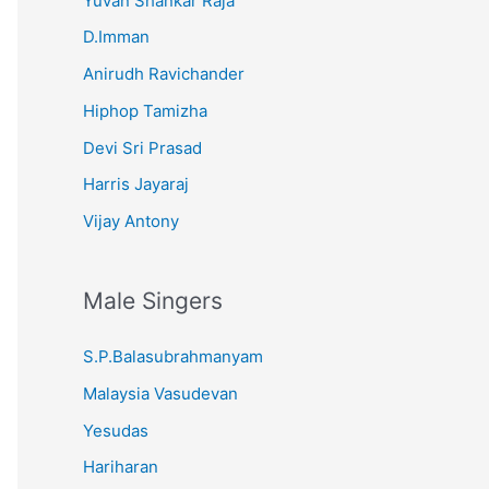
Yuvan Shankar Raja
D.Imman
Anirudh Ravichander
Hiphop Tamizha
Devi Sri Prasad
Harris Jayaraj
Vijay Antony
Male Singers
S.P.Balasubrahmanyam
Malaysia Vasudevan
Yesudas
Hariharan