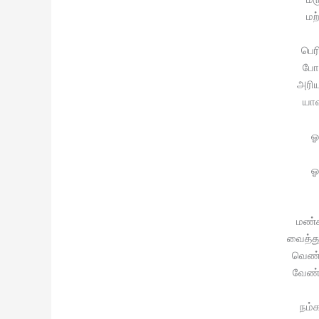
மற
பெர
போ
அரிய
யா
ஓ
ஓ
மண்க
வைத்து
வெண்
வேண்
நம்