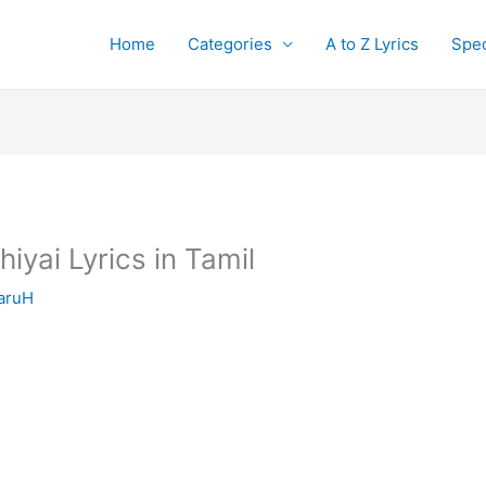
Home
Categories
A to Z Lyrics
Spec
iyai Lyrics in Tamil
aruH