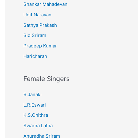
Shankar Mahadevan
Udit Narayan
Sathya Prakash
Sid Sriram
Pradeep Kumar
Haricharan
Female Singers
S.Janaki
L.R.Eswari
K.S.Chithra
Swarna Latha
Anuradha Sriram