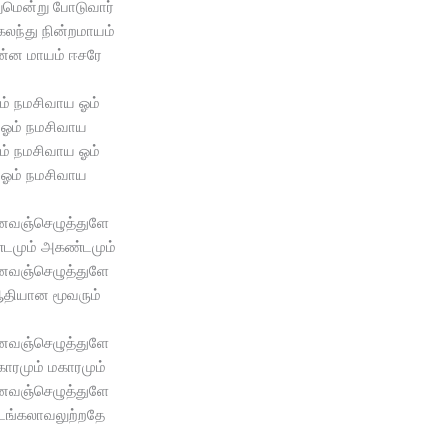
ுமென்று போடுவார்
கலந்து நின்றமாயம்
ன்ன மாயம் ஈசரே
ம் நமசிவாய ஓம்
ஓம் நமசிவாய
ம் நமசிவாய ஓம்
ஓம் நமசிவாய
வஞ்செழுத்துளே
டமும் அகண்டமும்
வஞ்செழுத்துளே
தியான மூவரும்
வஞ்செழுத்துளே
ாரமும் மகாரமும்
வஞ்செழுத்துளே
ங்கலாவலுற்றதே