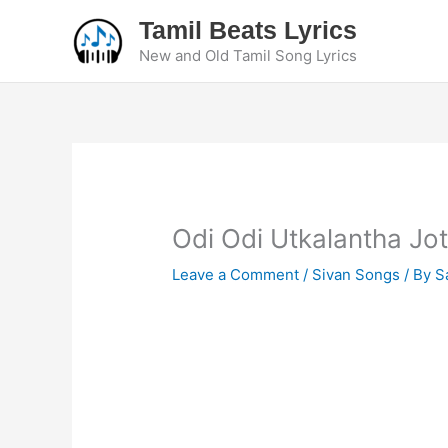
Skip
Tamil Beats Lyrics
to
New and Old Tamil Song Lyrics
content
Odi Odi Utkalantha Joth
Leave a Comment
/
Sivan Songs
/ By
S