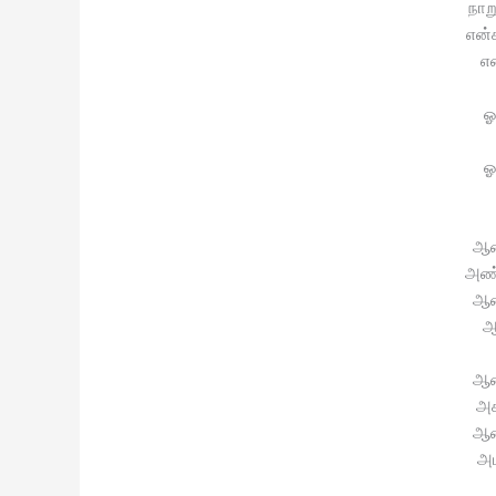
நாற
என்
எ
ஓ
ஓ
ஆன
அண்
ஆன
ஆ
ஆன
அக
ஆன
அட