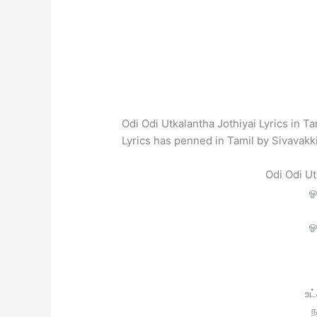
Odi Odi Utkalantha Jothiyai Lyrics in T
Lyrics has penned in Tamil by Sivavakki
Odi Odi Ut
ஓ
ஓ
உட
ந