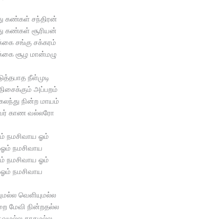
ு கண்கள் சந்திரன்
ு கண்கள் சூரியன்
்கை சங்கு சக்கரம்
்கை சூழ மான்மழு
ுத்தபாத நீள்முடி
ிசைக்கும் அப்பறம்
 கலந்து நின்ற மாயம்
வர் காண வல்லரோ
ம் நமசிவாய ஓம்
ஓம் நமசிவாய
ம் நமசிவாய ஓம்
ஓம் நமசிவாய
வுமல்ல வெளியுமல்ல
ை மேவி நின்றதல்ல
ுவுமல்ல காதமல்ல