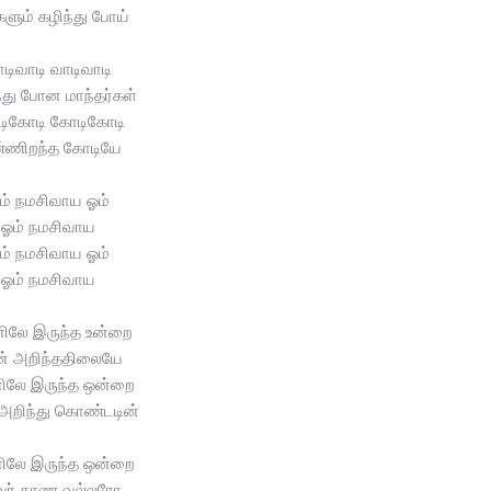
களும் கழிந்து போய்
டிவாடி வாடிவாடி
்து போன மாந்தர்கள்
ிகோடி கோடிகோடி
்ணிறந்த கோடியே
ம் நமசிவாய ஓம்
ஓம் நமசிவாய
ம் நமசிவாய ஓம்
ஓம் நமசிவாய
ிலே இருந்த உன்றை
் அறிந்ததிலையே
ிலே இருந்த ஒன்றை
அறிந்து கொண்டடின்
ிலே இருந்த ஒன்றை
வர் காண வல்லரோ