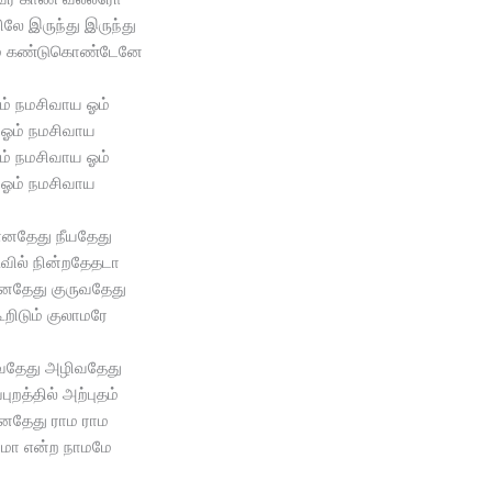
லே இருந்து இருந்து
ம் கண்டுகொண்டேனே
ம் நமசிவாய ஓம்
ஓம் நமசிவாய
ம் நமசிவாய ஓம்
ஓம் நமசிவாய
ானதேது நீயதேது
ுவில் நின்றதேதடா
தேது குருவதேது
ூறிடும் குலாமரே
தேது அழிவதேது
புறத்தில் அற்புதம்
னதேது ராம ராம
ாமா என்ற நாமமே