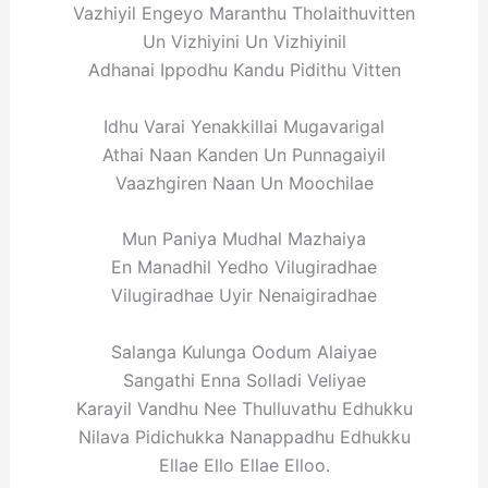
Vazhiyil Engeyo Maranthu Tholaithuvitten
Un Vizhiyini Un Vizhiyinil
Adhanai Ippodhu Kandu Pidithu Vitten
Idhu Varai Yenakkillai Mugavarigal
Athai Naan Kanden Un Punnagaiyil
Vaazhgiren Naan Un Moochilae
Mun Paniya Mudhal Mazhaiya
En Manadhil Yedho Vilugiradhae
Vilugiradhae Uyir Nenaigiradhae
Salanga Kulunga Oodum Alaiyae
Sangathi Enna Solladi Veliyae
Karayil Vandhu Nee Thulluvathu Edhukku
Nilava Pidichukka Nanappadhu Edhukku
Ellae Ello Ellae Elloo.