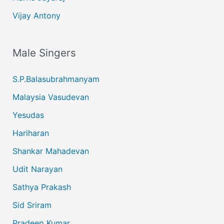
Vijay Antony
Male Singers
S.P.Balasubrahmanyam
Malaysia Vasudevan
Yesudas
Hariharan
Shankar Mahadevan
Udit Narayan
Sathya Prakash
Sid Sriram
Pradeep Kumar