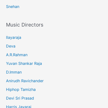
Snehan
Music Directors
Ilayaraja
Deva
A.R.Rahman
Yuvan Shankar Raja
D.Imman
Anirudh Ravichander
Hiphop Tamizha
Devi Sri Prasad
Harris Jayaraj