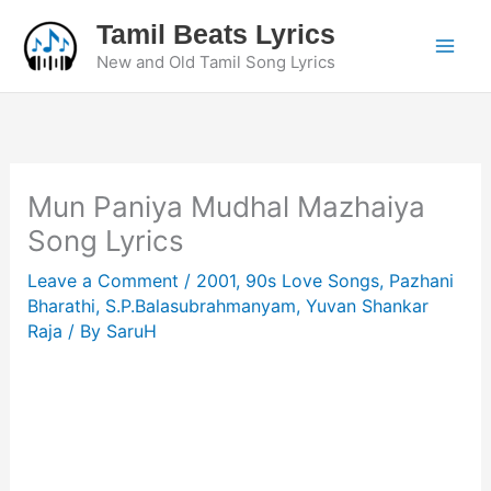
Skip
Tamil Beats Lyrics
to
New and Old Tamil Song Lyrics
content
Mun Paniya Mudhal Mazhaiya
Song Lyrics
Leave a Comment
/
2001
,
90s Love Songs
,
Pazhani
Bharathi
,
S.P.Balasubrahmanyam
,
Yuvan Shankar
Raja
/ By
SaruH