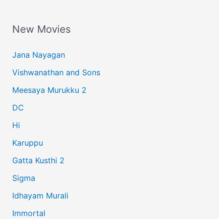
a
New Movies
r
c
Jana Nayagan
h
Vishwanathan and Sons
f
Meesaya Murukku 2
o
r
DC
:
Hi
Karuppu
Gatta Kusthi 2
Sigma
Idhayam Murali
Immortal