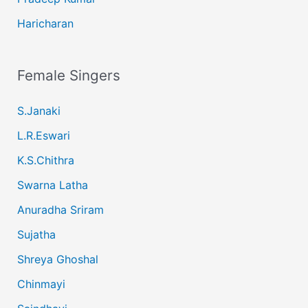
Haricharan
Female Singers
S.Janaki
L.R.Eswari
K.S.Chithra
Swarna Latha
Anuradha Sriram
Sujatha
Shreya Ghoshal
Chinmayi