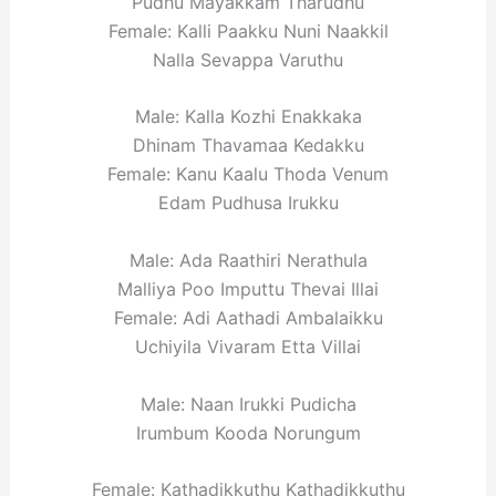
Pudhu Mayakkam Tharudhu
Female: Kalli Paakku Nuni Naakkil
Nalla Sevappa Varuthu
Male: Kalla Kozhi Enakkaka
Dhinam Thavamaa Kedakku
Female: Kanu Kaalu Thoda Venum
Edam Pudhusa Irukku
Male: Ada Raathiri Nerathula
Malliya Poo Imputtu Thevai Illai
Female: Adi Aathadi Ambalaikku
Uchiyila Vivaram Etta Villai
Male: Naan Irukki Pudicha
Irumbum Kooda Norungum
Female: Kathadikkuthu Kathadikkuthu