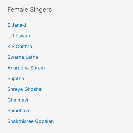
Female Singers
S.Janaki
L.R.Eswari
K.S.Chithra
Swarna Latha
Anuradha Sriram
Sujatha
Shreya Ghoshal
Chinmayi
Saindhavi
Shakthisree Gopalan