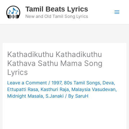
Skip
Tamil Beats Lyrics
to
New and Old Tamil Song Lyrics
content
Kathadikuthu Kathadikuthu
Kathava Sathu Mama Song
Lyrics
Leave a Comment
/
1997
,
80s Tamil Songs
,
Deva
,
Ettupatti Rasa
,
Kasthuri Raja
,
Malaysia Vasudevan
,
Midnight Masala
,
S.Janaki
/ By
SaruH