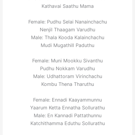
Kathavai Saathu Mama
Female: Pudhu Selai Nanainchachu
Nenjil Thaagam Varudhu
Male: Thala Kooda Kalainchachu
Mudi Mugathill Paduthu
Female: Muni Mookku Sivanthu
Pudhu Nokkam Varudhu
Male: Udhattoram Virinchachu
Kombu Thena Tharuthu
Female: Ennadi Kaayammunnu
Yaarum Ketta Ennatha Sollurathu
Male: En Kannadi Pattathunnu
Katchithamma Eduthu Sollurathu