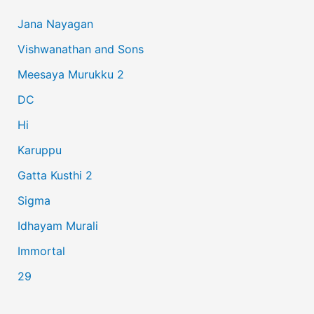
c
Jana Nayagan
h
Vishwanathan and Sons
f
Meesaya Murukku 2
o
r
DC
:
Hi
Karuppu
Gatta Kusthi 2
Sigma
Idhayam Murali
Immortal
29