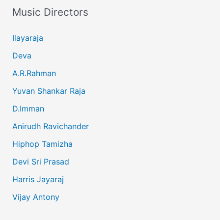
Music Directors
Ilayaraja
Deva
A.R.Rahman
Yuvan Shankar Raja
D.Imman
Anirudh Ravichander
Hiphop Tamizha
Devi Sri Prasad
Harris Jayaraj
Vijay Antony