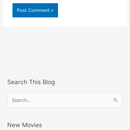
Search This Blog
S
e
a
New Movies
r