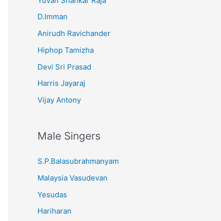
Yuvan Shankar Raja
D.Imman
Anirudh Ravichander
Hiphop Tamizha
Devi Sri Prasad
Harris Jayaraj
Vijay Antony
Male Singers
S.P.Balasubrahmanyam
Malaysia Vasudevan
Yesudas
Hariharan