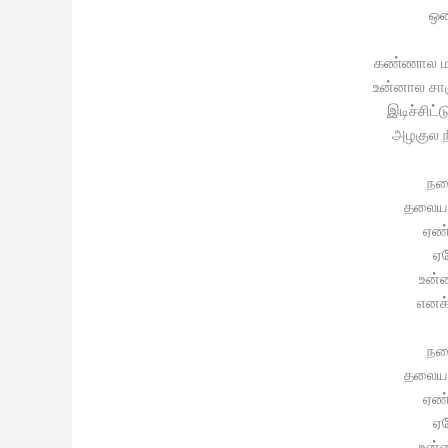
ஒண
கண்ணால மய
உன்னால சாஞ
இடிச்சிட்
அழகுல ந
நட
தலைய வ
ஏண்
ஏ
உன்ன
எனக்
நட
தலைய வ
ஏண்
ஏ
உன்ன