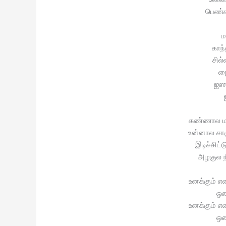
பெண்
ம
காந
சில்
நை
ஐஸு
கண்ணால மய
உன்னால சாஞ
இடிச்சிட்
அழகுல ந
உனக்கும் என
ஒண
உனக்கும் என
ஒண