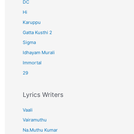
r
DC
:
Hi
Karuppu
Gatta Kusthi 2
Sigma
Idhayam Murali
Immortal
29
Lyrics Writers
Vaali
Vairamuthu
Na.Muthu Kumar