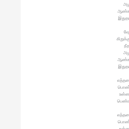
அழ
ஆண்க
இதுத
ஷோ
கிறுக்
நீ
அழ
ஆண்க
இதுத
எத்தன
பொண்
உன்ன 
பெண்
எத்தன
பொண்
உன்ன 