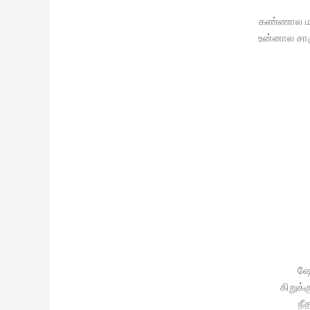
கண்ணால மய
உன்னால சாஞ
ஷோ
கிறுக்
நீ