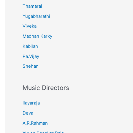
Thamarai
Yugabharathi
Viveka
Madhan Karky
Kabilan
Pa.Vijay
Snehan
Music Directors
Ilayaraja
Deva
A.R.Rahman