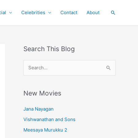
ial
Celebrities
Contact
About
Search
Search This Blog
S
e
a
r
New Movies
c
Jana Nayagan
h
Vishwanathan and Sons
f
o
Meesaya Murukku 2