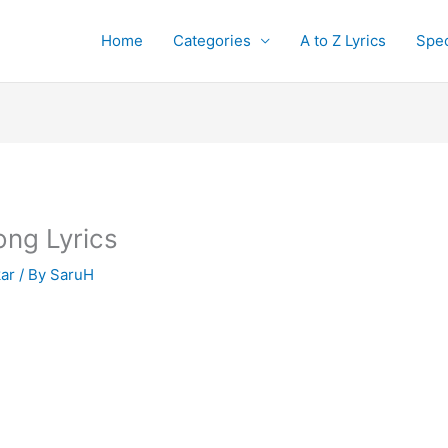
Home
Categories
A to Z Lyrics
Spec
ng Lyrics
ar
/ By
SaruH