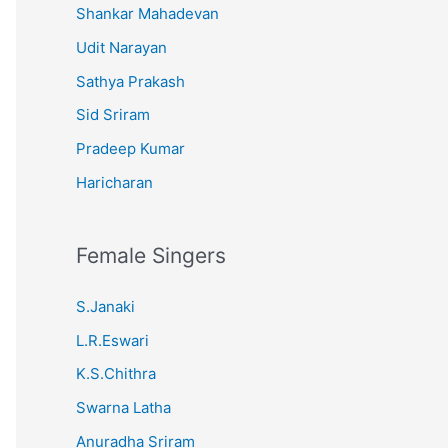
Shankar Mahadevan
Udit Narayan
Sathya Prakash
Sid Sriram
Pradeep Kumar
Haricharan
Female Singers
S.Janaki
L.R.Eswari
K.S.Chithra
Swarna Latha
Anuradha Sriram