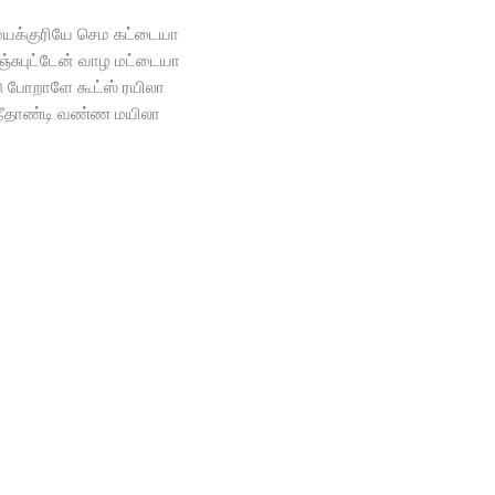
க்குரியே செம கட்டையா
்சுபுட்டேன் வாழ மட்டையா
டு போறாளே கூட்ஸ் ரயிலா
ீதாண்டி வண்ண மயிலா