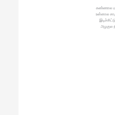
கண்ணால மய
உன்னால சாஞ
இடிச்சிட்
அழகுல ந