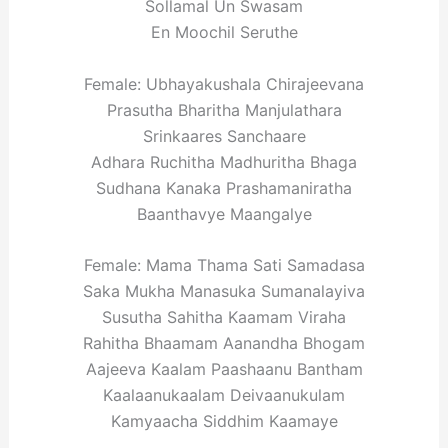
Sollamal Un Swasam
En Moochil Seruthe
Female: Ubhayakushala Chirajeevana
Prasutha Bharitha Manjulathara
Srinkaares Sanchaare
Adhara Ruchitha Madhuritha Bhaga
Sudhana Kanaka Prashamaniratha
Baanthavye Maangalye
Female: Mama Thama Sati Samadasa
Saka Mukha Manasuka Sumanalayiva
Susutha Sahitha Kaamam Viraha
Rahitha Bhaamam Aanandha Bhogam
Aajeeva Kaalam Paashaanu Bantham
Kaalaanukaalam Deivaanukulam
Kamyaacha Siddhim Kaamaye