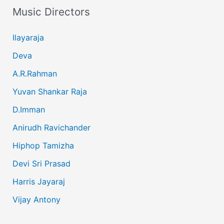
Music Directors
Ilayaraja
Deva
A.R.Rahman
Yuvan Shankar Raja
D.Imman
Anirudh Ravichander
Hiphop Tamizha
Devi Sri Prasad
Harris Jayaraj
Vijay Antony