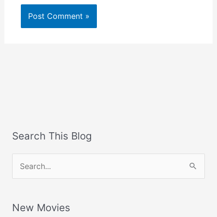
Search This Blog
S
e
a
New Movies
r