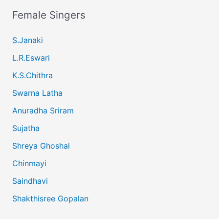
Female Singers
S.Janaki
L.R.Eswari
K.S.Chithra
Swarna Latha
Anuradha Sriram
Sujatha
Shreya Ghoshal
Chinmayi
Saindhavi
Shakthisree Gopalan