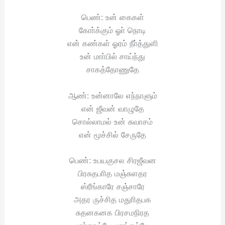
பெண்: உன் கைகள்
கோா்க்கும் ஓா் நொடி
என் கண்கள் ஓரம் நீா்த்துளி
உன் மாா்பில் சாய்ந்து
சாகத்தோணுதே
ஆண்: உன்னாலே எந்நாளும்
என் ஜீவன் வாழுதே
சொல்லாமல் உன் சுவாசம்
என் மூச்சில் சேருதே
பெண்: உபயகுசல சிரஜீவன
பிரசுதபாித மஞ்சுளதர
ஸ்ரீங்காரே சஞ்சாரே
அதர ருச்சித மதுாிதபக
சுதனகனக பிரசமநிரத