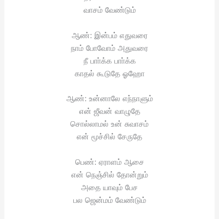
வாசம் வேண்டும்
ஆண்: இன்பம் எதுவரை
நாம் போவோம் அதுவரை
நீ பாா்க்க பாா்க்க
காதல் கூடுதே ஓஹோ
ஆண்: உன்னாலே எந்நாளும்
என் ஜீவன் வாழுதே
சொல்லாமல் உன் சுவாசம்
என் மூச்சில் சேருதே
பெண்: ஏராளம் ஆசை
என் நெஞ்சில் தோன்றும்
அதை யாவும் பேச
பல ஜென்மம் வேண்டும்