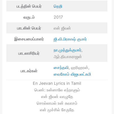
படத்தின் பெயர்
தெறி
வருடம்
2017
பாடலின் பெயர்
என் ஜீவன்
இசையமைப்பாளர்
ஜி.வி.பிரகாஷ் குமார்
நா.முத்துக்குமார்
,
பாடலாசிரியர்
ஆர்.தியாகராஜன்
சைந்தவி
, ஹரிஹரன்,
பாடகர்கள்
வைகோம் விஜயலட்சுமி
En Jeevan Lyrics in Tamil
பெண்: உன்னாலே எந்நாளும்
என் ஜீவன் வாழுதே
சொல்லாமல் உன் சுவாசம்
என் மூச்சில் சேருதே