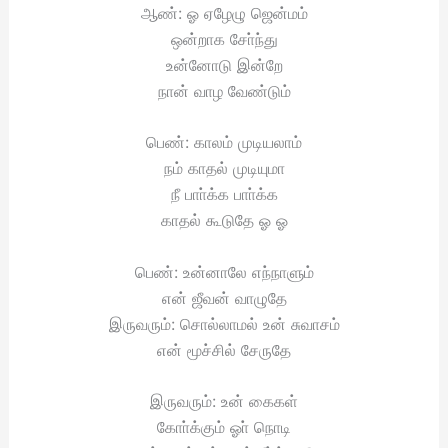
ஆண்: ஓ ஏழேழு ஜென்மம்
ஒன்றாக சோ்ந்து
உன்னோடு இன்றே
நான் வாழ வேண்டும்
பெண்: காலம் முடியலாம்
நம் காதல் முடியுமா
நீ பாா்க்க பாா்க்க
காதல் கூடுதே ஓ ஓ
பெண்: உன்னாலே எந்நாளும்
என் ஜீவன் வாழுதே
இருவரும்: சொல்லாமல் உன் சுவாசம்
என் மூச்சில் சேருதே
இருவரும்: உன் கைகள்
கோா்க்கும் ஓா் நொடி