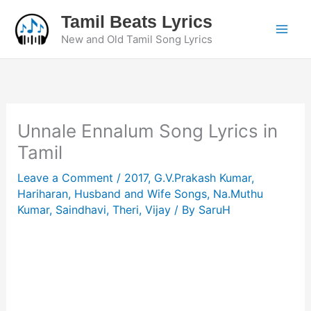
Skip
Tamil Beats Lyrics
to
New and Old Tamil Song Lyrics
content
Unnale Ennalum Song Lyrics in
Tamil
Leave a Comment
/
2017
,
G.V.Prakash Kumar
,
Hariharan
,
Husband and Wife Songs
,
Na.Muthu
Kumar
,
Saindhavi
,
Theri
,
Vijay
/ By
SaruH