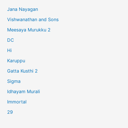
c
Jana Nayagan
h
Vishwanathan and Sons
f
Meesaya Murukku 2
o
r
DC
:
Hi
Karuppu
Gatta Kusthi 2
Sigma
Idhayam Murali
Immortal
29