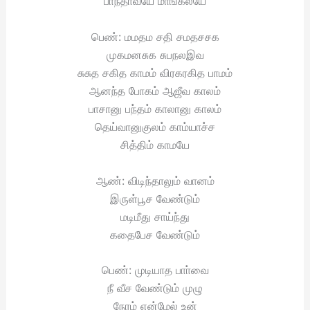
பாந்தாவ்யே மாங்கல்யே
பெண்: மமதம சதி சமதசசக
முகமனசுக சுபநலஇவ
சுசுத சகித காமம் விரகரகித பாமம்
ஆனந்த போகம் ஆஜீவ காலம்
பாசானு பந்தம் காலானு காலம்
தெய்வானுகுலம் காம்யாச்ச
சித்திம் காமயே
ஆண்: விடிந்தாலும் வானம்
இருள்பூச வேண்டும்
மடிமீது சாய்ந்து
கதைபேச வேண்டும்
பெண்: முடியாத பாா்வை
நீ வீச வேண்டும் முழு
நேரம் என்மேல் உன்