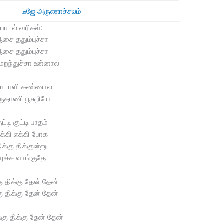
டீஜே அருணாச்சலம்
பாடல் வரிகள்:
சை ததும்புச்சா
சை ததும்புச்சா
மறந்துச்சா உன்னால
ோடாளி கண்ணால
ருதாணி பூசுறியே
ுட்டி குட்டி பாதம்
க்கி எக்கி போக
ிக்கு திக்குன்னு
மூச்சு வாங்குதே
கு திக்கு தேன் தேன்
கு திக்கு தேன் தேன்
்கு திக்கு தேன் தேன்