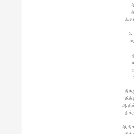
ஆ
ஆ
பேச 
க
ம
க
எ
த
திக்
திக்
ஆ திக
திக்
ஆ திக
திக்