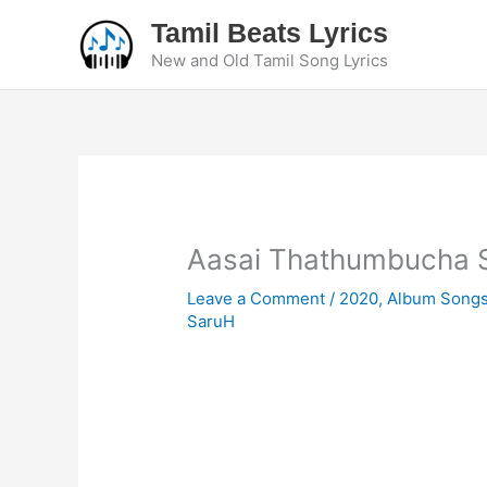
Skip
Tamil Beats Lyrics
to
New and Old Tamil Song Lyrics
content
Aasai Thathumbucha So
Leave a Comment
/
2020
,
Album Song
SaruH