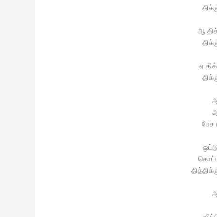
திக்
ஆ திக
திக்
ஏ திக
திக்
ஆ
ஆ
பேச 
ஒட்ட
கொட்ட
தித்திக
ஆ
விட்