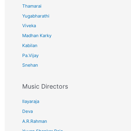
Thamarai
Yugabharathi
Viveka
Madhan Karky
Kabilan
Pa.Vijay
Snehan
Music Directors
Ilayaraja
Deva
A.R.Rahman