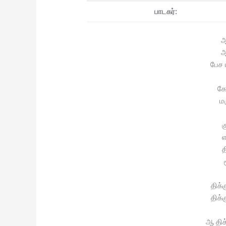
பாடகர்:
ஆ
ஆ
பேச 
க
ம
க
எ
த
திக்
திக்
ஆ திக