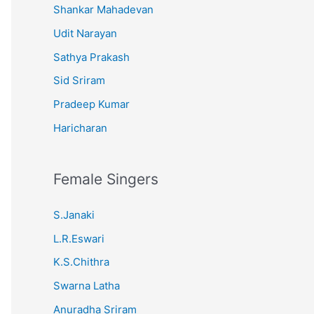
Shankar Mahadevan
Udit Narayan
Sathya Prakash
Sid Sriram
Pradeep Kumar
Haricharan
Female Singers
S.Janaki
L.R.Eswari
K.S.Chithra
Swarna Latha
Anuradha Sriram