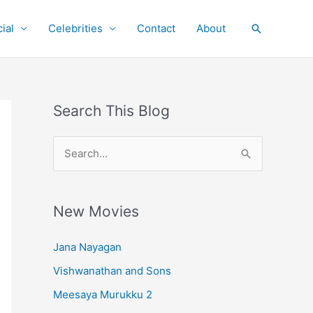
ial
Celebrities
Contact
About
Search
Search This Blog
S
e
a
r
New Movies
c
Jana Nayagan
h
Vishwanathan and Sons
f
o
Meesaya Murukku 2