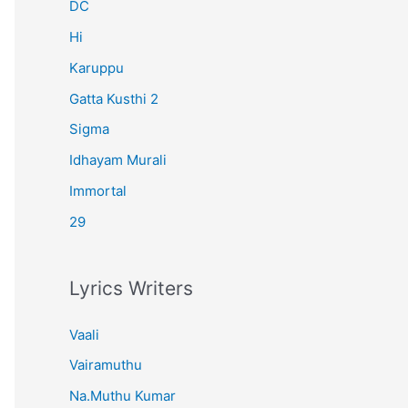
r
DC
:
Hi
Karuppu
Gatta Kusthi 2
Sigma
Idhayam Murali
Immortal
29
Lyrics Writers
Vaali
Vairamuthu
Na.Muthu Kumar