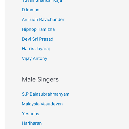
Yuvan Shankar Raja
D.Imman
Anirudh Ravichander
Hiphop Tamizha
Devi Sri Prasad
Harris Jayaraj
Vijay Antony
Male Singers
S.P.Balasubrahmanyam
Malaysia Vasudevan
Yesudas
Hariharan