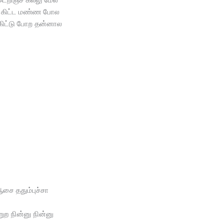
ி கிட்ட மண்ண போல
ிகிட்டு போற தன்னால
சை ததும்புச்சா
றுற நின்னு நின்னு