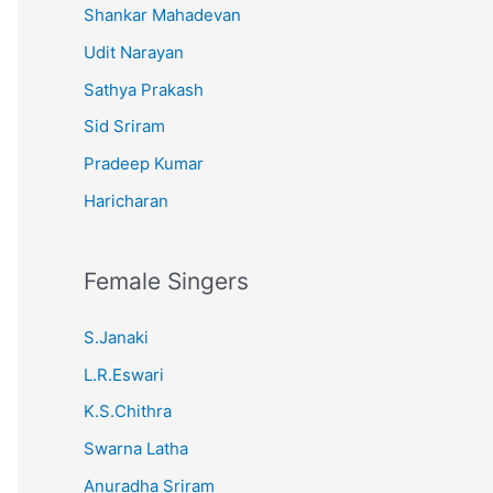
Shankar Mahadevan
Udit Narayan
Sathya Prakash
Sid Sriram
Pradeep Kumar
Haricharan
Female Singers
S.Janaki
L.R.Eswari
K.S.Chithra
Swarna Latha
Anuradha Sriram