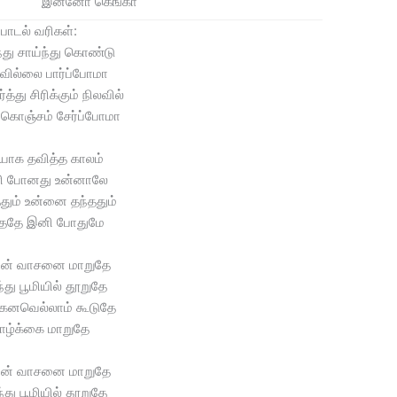
இன்னோ கெங்கா
பாடல் வரிகள்:
்து சாய்ந்து கொண்டு
ில்லை பார்ப்போமா
த்து சிரிக்கும் நிலவில்
ொஞ்சம் சேர்ப்போமா
யாக தவித்த காலம்
ி போனது உன்னாலே
ததும் உன்னை தந்ததும்
்ததே இனி போதுமே
றின் வாசனை மாறுதே
்து பூமியில் தூறுதே
கனவெல்லாம் கூடுதே
ாழ்க்கை மாறுதே
றின் வாசனை மாறுதே
்து பூமியில் தூறுதே