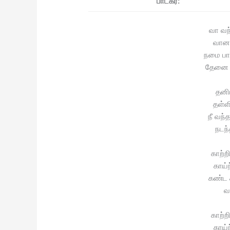
பாடகர்:
வா வந
வானவ
நமை பார்
தேனை க
தனி
தள்ள
நீ வந்
நடந
காற்
காய்ந
கண்ட 
வ
காற்
காய்ந