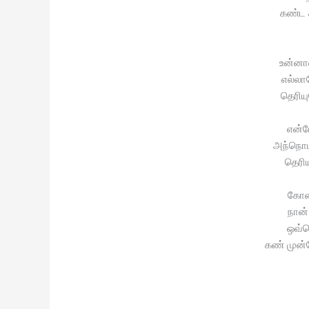
கண்ட 
உன்னா
எல்லா
தெரியு
என்ம
அந்நொடி
தெரிய
கோத
நான்
ஒவ்வ
கண் முன்ன