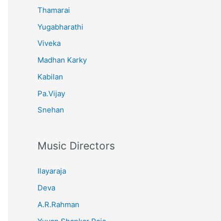
Thamarai
Yugabharathi
Viveka
Madhan Karky
Kabilan
Pa.Vijay
Snehan
Music Directors
Ilayaraja
Deva
A.R.Rahman