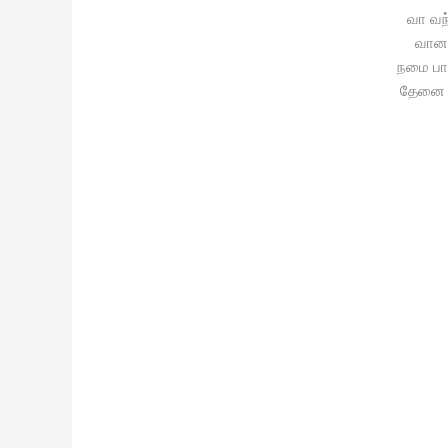
வா வந
வானவ
நமை பார்
தேனை க