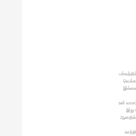
பக்கத்த
வெக்க
இல்லை
உன் வாச
இது 
ஆனதில
காற்