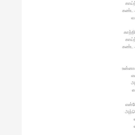
காய்ந
கண்ட 
வ
காற்
காய்ந
கண்ட 
உன்னா
எ
அ
எ
என்ம
அந்ந