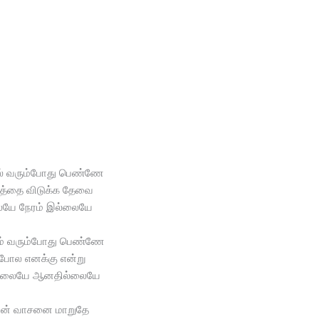
ில் வரும்போது பெண்ணே
த்தை விடுக்க தேவை
யே நேரம் இல்லையே
ம் வரும்போது பெண்ணே
போல எனக்கு என்று
்லையே ஆனதில்லையே
றின் வாசனை மாறுதே