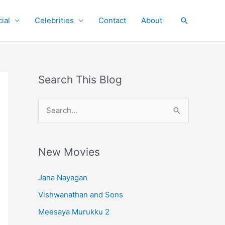
ial
Celebrities
Contact
About
Search
Search This Blog
S
e
a
r
New Movies
c
Jana Nayagan
h
Vishwanathan and Sons
f
o
Meesaya Murukku 2