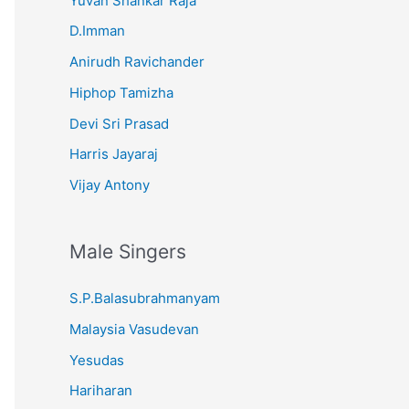
Yuvan Shankar Raja
D.Imman
Anirudh Ravichander
Hiphop Tamizha
Devi Sri Prasad
Harris Jayaraj
Vijay Antony
Male Singers
S.P.Balasubrahmanyam
Malaysia Vasudevan
Yesudas
Hariharan