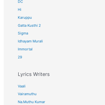
r
DC
:
Hi
Karuppu
Gatta Kusthi 2
Sigma
Idhayam Murali
Immortal
29
Lyrics Writers
Vaali
Vairamuthu
Na.Muthu Kumar