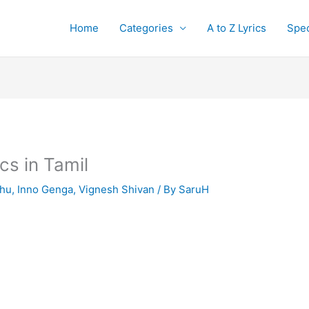
Home
Categories
A to Z Lyrics
Spec
cs in Tamil
bhu
,
Inno Genga
,
Vignesh Shivan
/ By
SaruH