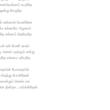
கனவெல்லாம் கூடுதே
ஒன்று சேருதே
ல் உன்னால் பெண்ணே
மே எல்லாமே அழகாய்
தே எல்லாம் தெரியுதே
ேல் உன் மேனி உரசும்
 அனல் பறக்கும் என்று
ுதே எல்லாம புரியுதே
ையின் போதையில்
 மிதந்து போகிறேன்
ொன்றும் ரெண்டாக
ே நின்றாட பார்க்கிறேன்