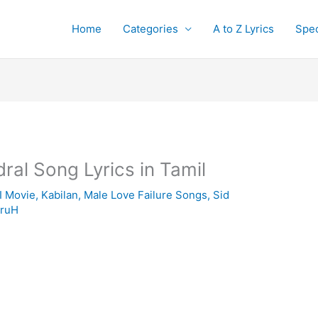
Home
Categories
A to Z Lyrics
Spec
ral Song Lyrics in Tamil
I Movie
,
Kabilan
,
Male Love Failure Songs
,
Sid
ruH