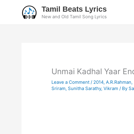
Skip
Tamil Beats Lyrics
to
New and Old Tamil Song Lyrics
content
Unmai Kadhal Yaar End
Leave a Comment
/
2014
,
A.R.Rahman
,
Sriram
,
Sunitha Sarathy
,
Vikram
/ By
Sa