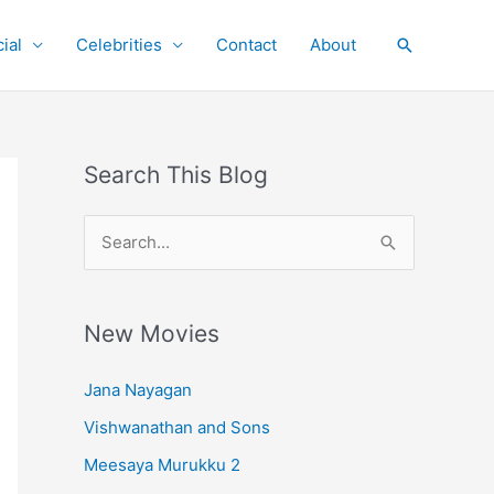
ial
Celebrities
Contact
About
Search
Search This Blog
S
e
a
r
New Movies
c
Jana Nayagan
h
Vishwanathan and Sons
f
o
Meesaya Murukku 2