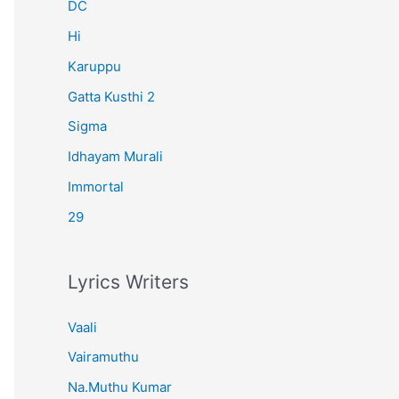
r
DC
:
Hi
Karuppu
Gatta Kusthi 2
Sigma
Idhayam Murali
Immortal
29
Lyrics Writers
Vaali
Vairamuthu
Na.Muthu Kumar