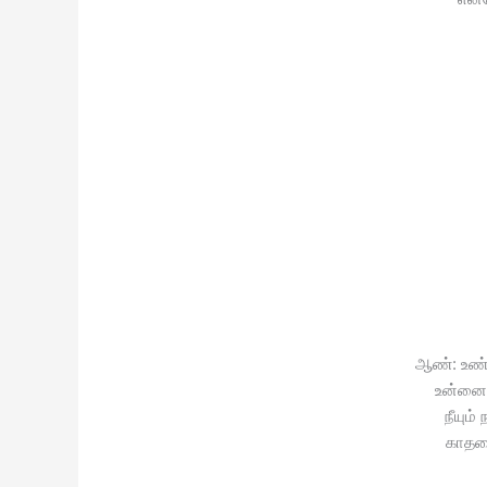
ஆண்: உண்
உன்னை
நீயும்
காதல