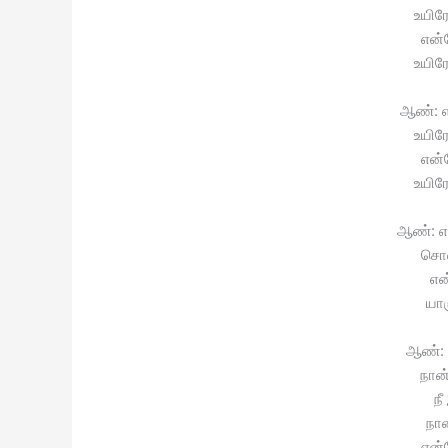
உயிர
என்
உயிர
ஆண்: எ
உயிர
என்
உயிர
ஆண்: எ
சொன
என
யார
ஆண்: 
நான
நீ
நா
என்