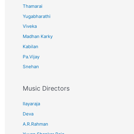
Thamarai
Yugabharathi
Viveka
Madhan Karky
Kabilan
Pa.Vijay
Snehan
Music Directors
Ilayaraja
Deva
A.R.Rahman