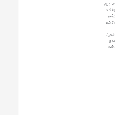
குழு: 
உயிர
என்
உயிர
ஆண்: 
நா
என்