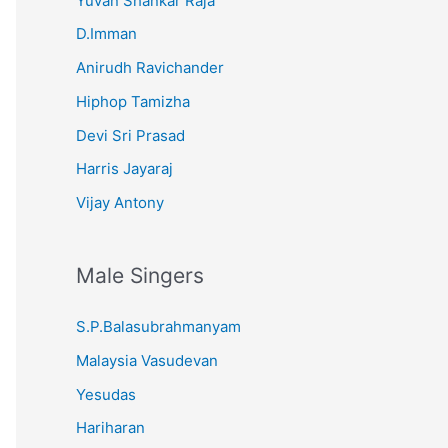
Yuvan Shankar Raja
D.Imman
Anirudh Ravichander
Hiphop Tamizha
Devi Sri Prasad
Harris Jayaraj
Vijay Antony
Male Singers
S.P.Balasubrahmanyam
Malaysia Vasudevan
Yesudas
Hariharan