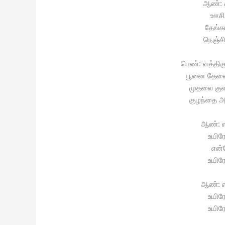
ஆண்: க
ஊசி
தேங்க
நெஞ்ச
பெண்: வத்திகு
பூனை தேனை 
முதலை குளத
குழந்தை அ
ஆண்: எ
உயிர
என்
உயிர
ஆண்: எ
உயிர
உயிர