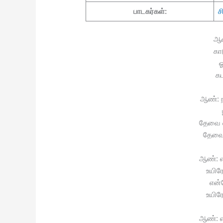
பாடகர்கள்:
ச
ஆண
கா
ஓ
கட
ஆண்: 
தேவை எ
தேவை
ஆண்: எ
உயிர
என்
உயிர
ஆண்: எ