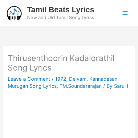
Skip
Tamil Beats Lyrics
to
New and Old Tamil Song Lyrics
content
Thirusenthoorin Kadalorathil
Song Lyrics
Leave a Comment
/
1972
,
Deivam
,
Kannadasan
,
Murugan Song Lyrics
,
TM.Soundararajan
/ By
SaruH