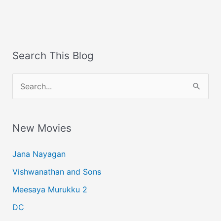
Search This Blog
S
e
a
New Movies
r
c
Jana Nayagan
h
Vishwanathan and Sons
f
Meesaya Murukku 2
o
r
DC