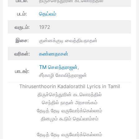
பாடல்:
திருச்செந்தூரின் கடலொரத்தில்
படம்:
தெய்வம்
வருடம்:
1972
இசை:
குன்னக்குடி வைத்தியநாதன்
வரிகள்:
கண்ணதாசன்
TM சௌந்தராஜன்
,
பாடகர்:
சீர்காழி கோவிந்தராஜன்
Thirusenthoorin Kadalorathil Lyrics in Tamil
திருச்செந்தூரின் கடலொரத்தில்
செந்தில் நாதன் அரசாங்கம்
தேடித் தேடி வருவோர்க்கெல்லாம்
தினமும் கூடும் தெய்வாம்சம்
தேடித் தேடி வருவோர்க்கெல்லாம்