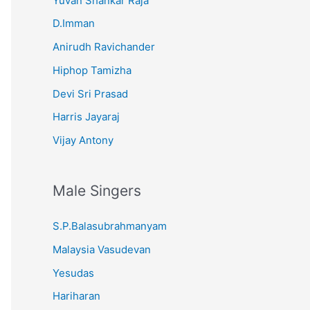
Yuvan Shankar Raja
D.Imman
Anirudh Ravichander
Hiphop Tamizha
Devi Sri Prasad
Harris Jayaraj
Vijay Antony
Male Singers
S.P.Balasubrahmanyam
Malaysia Vasudevan
Yesudas
Hariharan