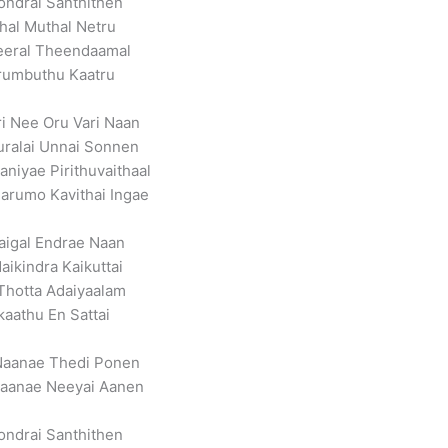
vondrai Santhithen
hal Muthal Netru
eeral Theendaamal
rumbuthu Kaatru
i Nee Oru Vari Naan
uralai Unnai Sonnen
aniyae Pirithuvaithaal
arumo Kavithai Ingae
aigal Endrae Naan
aikindra Kaikuttai
Thotta Adaiyaalam
kaathu En Sattai
Naanae Thedi Ponen
 Naanae Neeyai Aanen
vondrai Santhithen