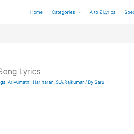
Home
Categories
A to Z Lyrics
Spec
Song Lyrics
ngs
,
Arivumathi
,
Hariharan
,
S.A.Rajkumar
/ By
SaruH