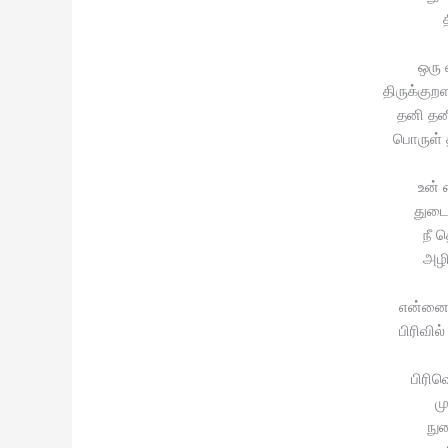
ஒரு 
திருக்கு
தனி தனி
பொருள்
உன் 
துடை
நீ 
அழி
என்னை
பிரிவி
பிரிவ
மு
நுர