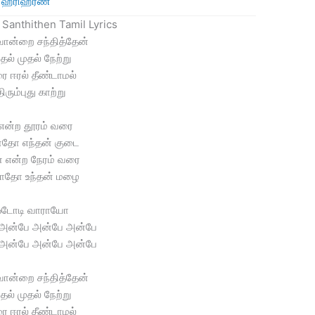
ஹரிஹரண்
 Santhithen Tamil Lyrics
ொன்றை சந்தித்தேன்
தல் முதல் நேற்று
ை ஈரல் தீண்டாமல்
திரும்புது காற்று
 என்ற தூரம் வரை
ாதோ எந்தன் குடை
் என்ற நேரம் வரை
ாதோ உந்தன் மழை
டோடி வாராயோ
அன்பே அன்பே அன்பே
அன்பே அன்பே அன்பே
ொன்றை சந்தித்தேன்
தல் முதல் நேற்று
ை ஈரல் தீண்டாமல்