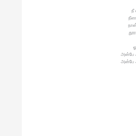
நீ
நீள
நான
தூர
ஓ
அன்பே 
அன்பே 