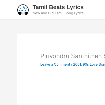
Skip
Tamil Beats Lyrics
to
New and Old Tamil Song Lyrics
content
Pirivondru Santhithen 
Leave a Comment
/
2001
,
90s Love So