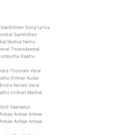
 Santhithen Song Lyrics
vondrai Santhithen
hal Muthal Netru
eeral Theendaamal
rumbuthu Kaatru
ndra Thooram Varai
atho Enthan Kudai
Endra Neram Varai
atho Unthan Mazhai
dodi Vaaraaiyo
Anbae Anbae Anbae
Anbae Anbae Anbae