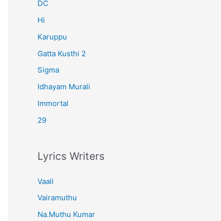
r
DC
:
Hi
Karuppu
Gatta Kusthi 2
Sigma
Idhayam Murali
Immortal
29
Lyrics Writers
Vaali
Vairamuthu
Na.Muthu Kumar