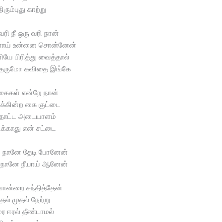
திரும்புது காற்று
வரி நீ ஒரு வரி நான்
றளாய் உன்னை சொன்னேன்
யே பிரித்து வைத்தால்
 தருமோ கவிதை இங்கே
கைகள் என்றே நான்
க்கின்ற கை குட்டை
தொட்ட அடையாளம்
க்காது என் சட்டை
 நானே தேடி போனேன்
ல் நானே நீயாய் ஆனேன்
ொன்றை சந்தித்தேன்
தல் முதல் நேற்று
ை ஈரல் தீண்டாமல்