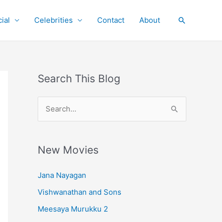
ial
Celebrities
Contact
About
Search
Search This Blog
S
e
a
r
New Movies
c
Jana Nayagan
h
Vishwanathan and Sons
f
o
Meesaya Murukku 2