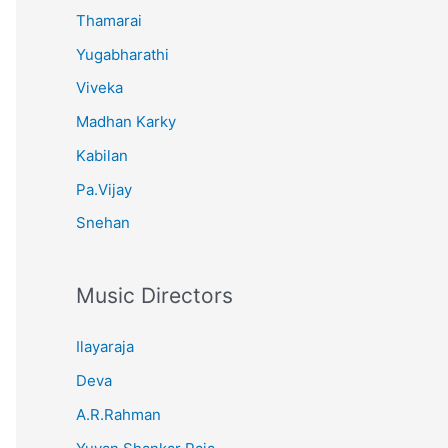
Thamarai
Yugabharathi
Viveka
Madhan Karky
Kabilan
Pa.Vijay
Snehan
Music Directors
Ilayaraja
Deva
A.R.Rahman