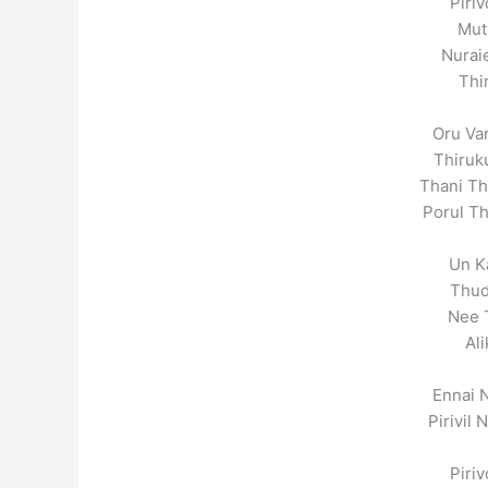
Piri
Mut
Nurai
Thi
Oru Var
Thiruk
Thani Th
Porul Th
Un K
Thud
Nee 
Ali
Ennai 
Pirivil
Piri