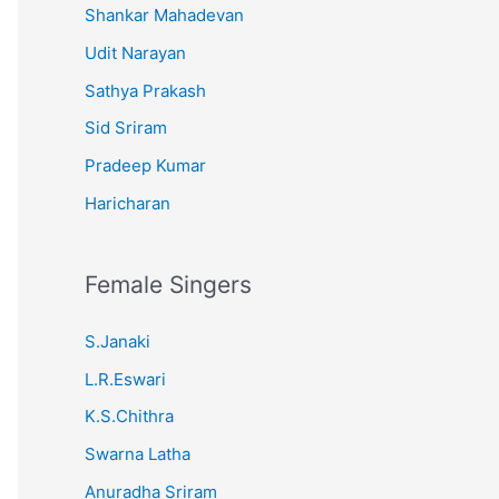
Shankar Mahadevan
Udit Narayan
Sathya Prakash
Sid Sriram
Pradeep Kumar
Haricharan
Female Singers
S.Janaki
L.R.Eswari
K.S.Chithra
Swarna Latha
Anuradha Sriram