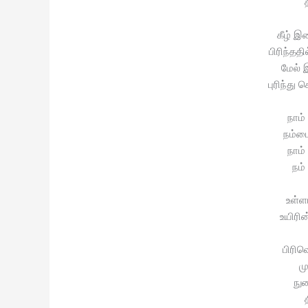
கீழ் இ
பிரிந்த
மேல் 
புரிந்து
நாம்
நம்ம
நாம்
நம்
உள்ளம
உயிரி
பிரிவ
மு
நுர