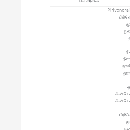
பாடகர்கள்:
Pirivondrai
பிரிவ
மு
நுர
நீ
நீள
நான
தூர
ஓ
அன்பே 
அன்பே 
பிரிவ
மு
நுர