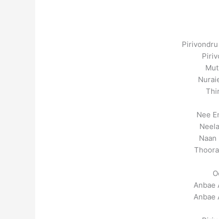
Pirivondru
Piri
Mut
Nurai
Thi
Nee E
Neela
Naan 
Thoora
O
Anbae 
Anbae 