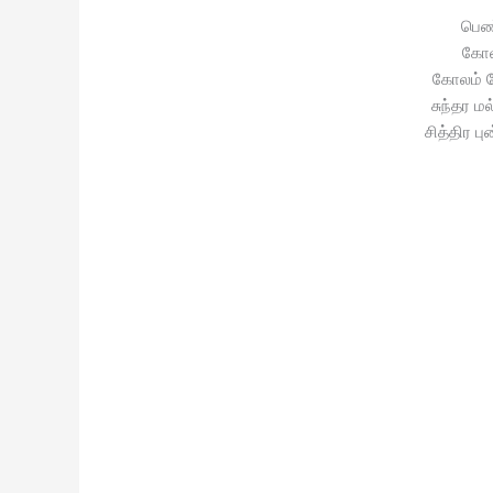
பெண
கோல
கோலம் 
சுந்தர 
சித்திர 