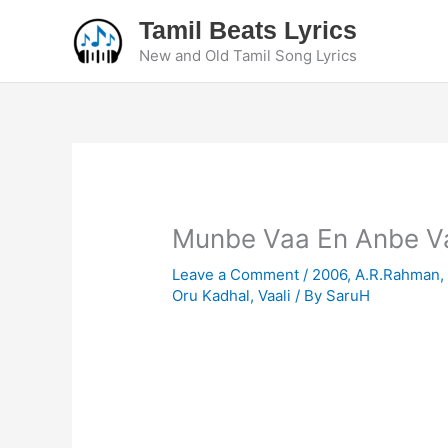
Skip
Tamil Beats Lyrics
to
New and Old Tamil Song Lyrics
content
Munbe Vaa En Anbe Va
Leave a Comment
/
2006
,
A.R.Rahman
Oru Kadhal
,
Vaali
/ By
SaruH