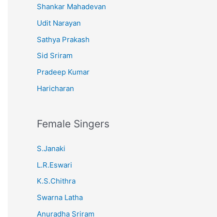
Shankar Mahadevan
Udit Narayan
Sathya Prakash
Sid Sriram
Pradeep Kumar
Haricharan
Female Singers
S.Janaki
L.R.Eswari
K.S.Chithra
Swarna Latha
Anuradha Sriram