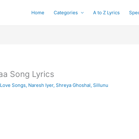
Home
Categories
A to Z Lyrics
Spec
a Song Lyrics
,
Love Songs
,
Naresh Iyer
,
Shreya Ghoshal
,
Sillunu