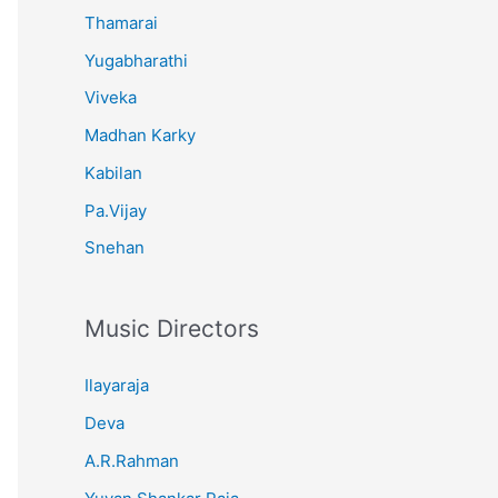
Thamarai
Yugabharathi
Viveka
Madhan Karky
Kabilan
Pa.Vijay
Snehan
Music Directors
Ilayaraja
Deva
A.R.Rahman