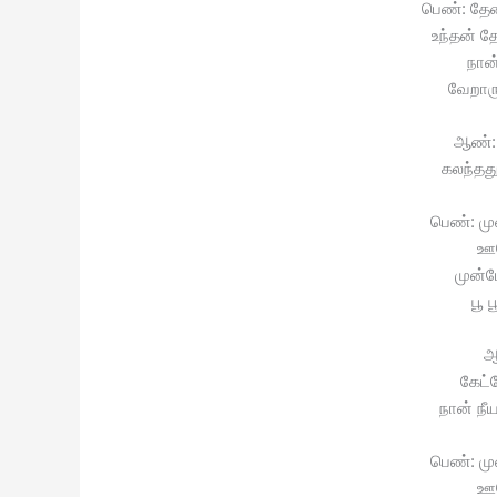
பெண்: தேன
உந்தன் த
நான்
வேறாரு
ஆண்: ந
கலந்தத
பெண்: மு
ஊன
முன்ப
பூ 
ஆ
கேட்
நான் ந
பெண்: மு
ஊன