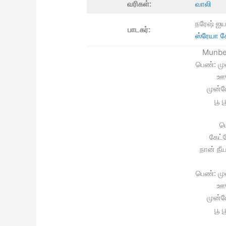
வரிகள்:
வாலி
நரேஷ் ஐயர
பாடகர்:
ஸ்ரேயா 
Munbe 
பெண்: மு
ஊன
முன்ப
பூ 
ப
கேட்
நான் ந
பெண்: மு
ஊன
முன்ப
பூ 