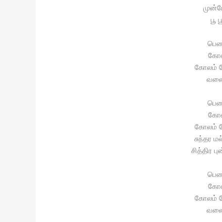
முன்ப
பூ 
பெண
கோல
கோலம் 
வளைய
பெண
கோல
கோலம் 
சுந்தர 
சித்திர 
பெண
கோல
கோலம் 
வளைய