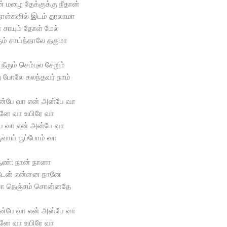
் மழை தேக்குக்கு நீதான்
ோள்களில் இடம் தரலாமா
 சாயும் தோள் மேல்
ம் சாய்ந்தாலே தகுமா
ீரும் செம்புல சேறும்
ு போலே கலந்தவர் நாம்
ன்பே வா என் அன்பே வா
ே வா உயிரே வா
ே வா என் அன்பே வா
பூவாய் பூப்போம் வா
ண்: நான் நானா
டேன் என்னை நானே
ீயா நெஞ்சம் சொன்னதே
ன்பே வா என் அன்பே வா
ே வா உயிரே வா