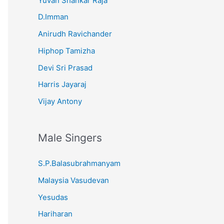
Yuvan Shankar Raja
D.Imman
Anirudh Ravichander
Hiphop Tamizha
Devi Sri Prasad
Harris Jayaraj
Vijay Antony
Male Singers
S.P.Balasubrahmanyam
Malaysia Vasudevan
Yesudas
Hariharan