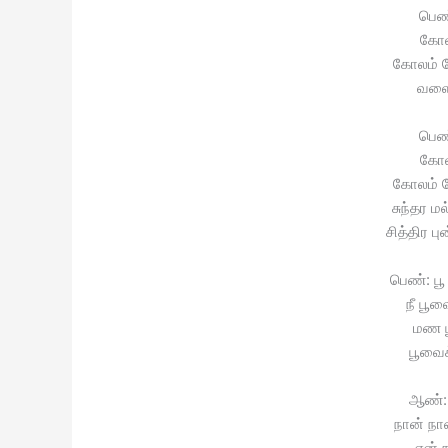
பெண
கோல
கோலம் 
வளைய
பெண
கோல
கோலம் 
சுந்தர 
சித்திர 
பெண்: பூ
நீ பூவ
மண ப
பூவைக
ஆண்: 
நான் நா
என் ந