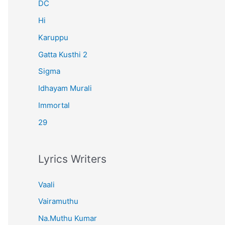
r
DC
:
Hi
Karuppu
Gatta Kusthi 2
Sigma
Idhayam Murali
Immortal
29
Lyrics Writers
Vaali
Vairamuthu
Na.Muthu Kumar