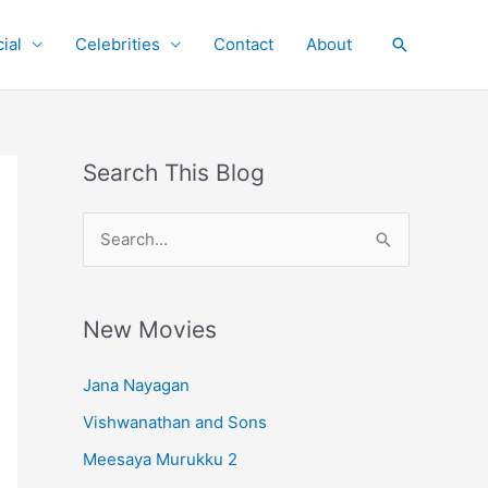
ial
Celebrities
Contact
About
Search
Search This Blog
S
e
a
r
New Movies
c
Jana Nayagan
h
Vishwanathan and Sons
f
o
Meesaya Murukku 2