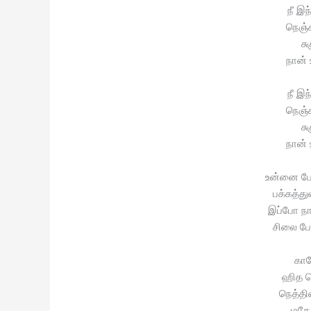
நீ இந
நெஞ்ச
சு
நான்
நீ இந
நெஞ்ச
சு
நான்
உன்னை ப
பக்கத்து
இப்போ ந
சிலை ப
காம
ஹித வ
நெத்தி
மகே