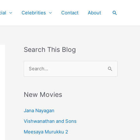
ial
Celebrities
Contact
About
Search
Search This Blog
S
e
a
r
New Movies
c
Jana Nayagan
h
Vishwanathan and Sons
f
o
Meesaya Murukku 2