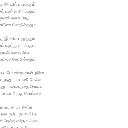
்த இரவில் பறந்ததும்
ம் மறந்து சிரிப்பதும்
குமாரி கதை தேடி
 உயிரை கொடுத்ததும்
்த இரவில் பறந்ததும்
ம் மறந்து சிரிப்பதும்
குமாரி கதை தேடி
 உயிரை கொடுத்ததும்
ோல பொண்ணுதான் இல்ல
ல நானும் மயங்கி மெல்ல
ானும் என்னத்தை சொல்ல
ோல வர அழகு பொம்மை
ே கட கரமா கிள்ள
ெள நுபே ருவத பில்ல
ன் நெத்த கத்தம அல்ல
 ஹித்ன மடம மில்ல