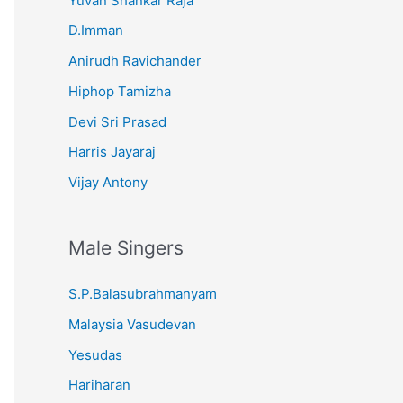
Yuvan Shankar Raja
D.Imman
Anirudh Ravichander
Hiphop Tamizha
Devi Sri Prasad
Harris Jayaraj
Vijay Antony
Male Singers
S.P.Balasubrahmanyam
Malaysia Vasudevan
Yesudas
Hariharan