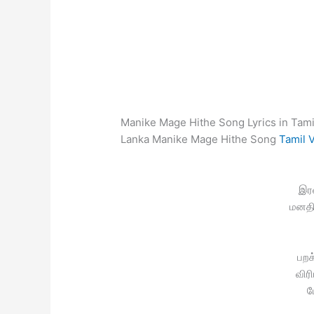
Manike Mage Hithe Song Lyrics in Tami
Lanka Manike Mage Hithe Song
Tamil V
இரவ
மனதி
பறக
விரி
ப