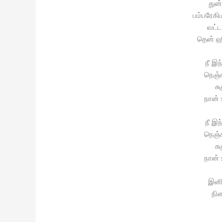
துன
பம்பரேக
வட்
தென் ஹ
நீ இந
நெஞ்ச
சு
நான்
நீ இந
நெஞ்ச
சு
நான்
இனி
நிற