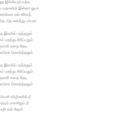
்னு இங்கியடு மத்வு
ிம மதாண்டு இஸ்ஸு ஓயா
டகரகென ரஸ் உரோத்
ித அற கஸ்த்து பம்பரா
்த இரவில் பறந்ததும்
ம் மறந்து சிரிப்பதும்
குமாரி கதை தேடி
 உயிரை கொடுத்ததும்
்த இரவில் பறந்ததும்
ம் மறந்து சிரிப்பதும்
குமாரி கதை தேடி
 உயிரை கொடுத்ததும்
யென் விழிகளில் நீ
ையும் மனசிலும் நீ
ஏறி என் தேவி