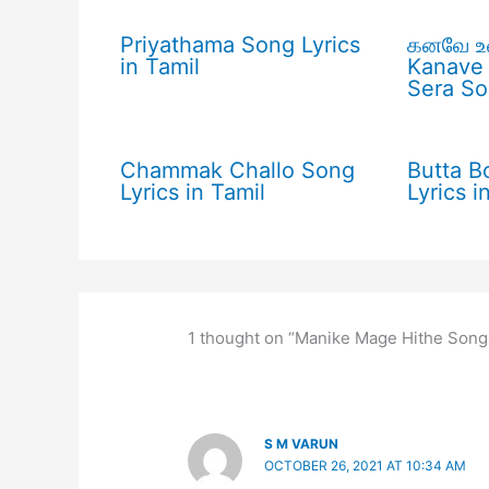
Priyathama Song Lyrics
கனவே உன
in Tamil
Kanave 
Sera So
Chammak Challo Song
Butta 
Lyrics in Tamil
Lyrics i
1 thought on “Manike Mage Hithe Song 
S M VARUN
OCTOBER 26, 2021 AT 10:34 AM