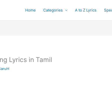
Home
Categories
A to Z Lyrics
Spec
g Lyrics in Tamil
SaruH