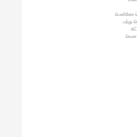
பெண்ணே 
பத்து வ
கி
வென 