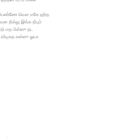
பெண்ணே வெள மகே ஹித
ென நில்லு இங்க நீயும்
ட்டு மத பிஸ்ஸு தட
விடிகத கஸ்ஸு ஓயா