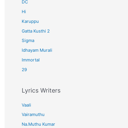
r
DC
:
Hi
Karuppu
Gatta Kusthi 2
Sigma
Idhayam Murali
Immortal
29
Lyrics Writers
Vaali
Vairamuthu
Na.Muthu Kumar