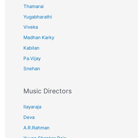
Thamarai
Yugabharathi
Viveka
Madhan Karky
Kabilan
Pa.Vijay
Snehan
Music Directors
Ilayaraja
Deva
A.R.Rahman