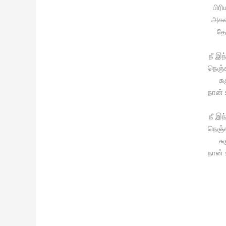
பிர
அகல
தே
நீ இந
நெஞ்ச
சு
நான்
நீ இந
நெஞ்ச
சு
நான்