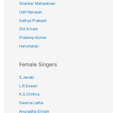
Shankar Mahadevan
Udit Narayan
Sathya Prakash
Sid Sriram
Pradeep Kumar
Haricharan
Female Singers
S.Janaki
L.R.Eswari
K.S.Chithra
Swarna Latha
Anuradha Sriram