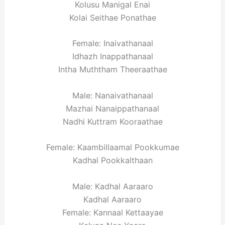
Kolusu Manigal Enai
Kolai Seithae Ponathae
Female: Inaivathanaal
Idhazh Inappathanaal
Intha Muththam Theeraathae
Male: Nanaivathanaal
Mazhai Nanaippathanaal
Nadhi Kuttram Kooraathae
Female: Kaambillaamal Pookkumae
Kadhal Pookkalthaan
Male: Kadhal Aaraaro
Kadhal Aaraaro
Female: Kannaal Kettaayae