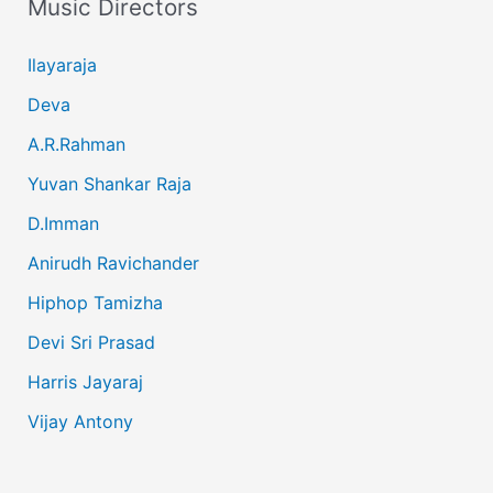
Music Directors
Ilayaraja
Deva
A.R.Rahman
Yuvan Shankar Raja
D.Imman
Anirudh Ravichander
Hiphop Tamizha
Devi Sri Prasad
Harris Jayaraj
Vijay Antony