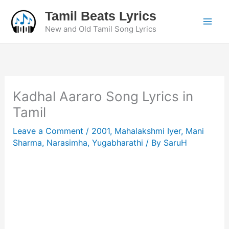
Skip
Tamil Beats Lyrics
to
New and Old Tamil Song Lyrics
content
Kadhal Aararo Song Lyrics in
Tamil
Leave a Comment
/
2001
,
Mahalakshmi Iyer
,
Mani
Sharma
,
Narasimha
,
Yugabharathi
/ By
SaruH