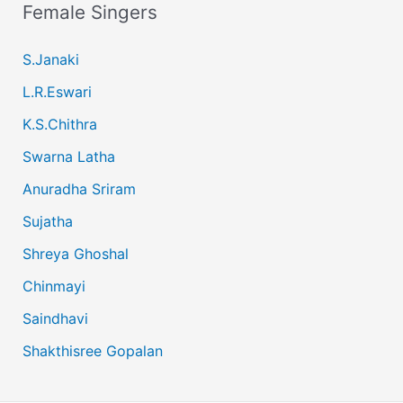
Female Singers
S.Janaki
L.R.Eswari
K.S.Chithra
Swarna Latha
Anuradha Sriram
Sujatha
Shreya Ghoshal
Chinmayi
Saindhavi
Shakthisree Gopalan