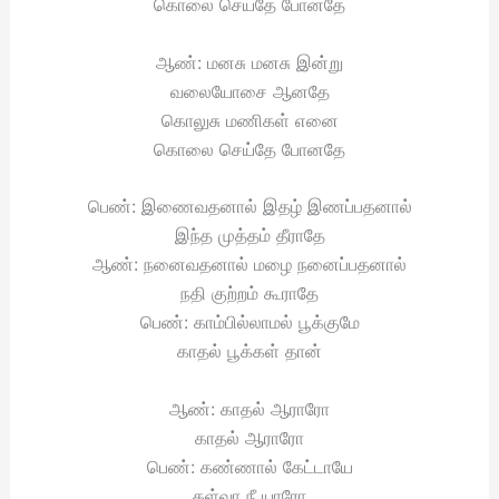
கொலை செய்தே போனதே
ஆண்: மனசு மனசு இன்று
வலையோசை ஆனதே
கொலுசு மணிகள் எனை
கொலை செய்தே போனதே
பெண்: இணைவதனால் இதழ் இணப்பதனால்
இந்த முத்தம் தீராதே
ஆண்: நனைவதனால் மழை நனைப்பதனால்
நதி குற்றம் கூராதே
பெண்: காம்பில்லாமல் பூக்குமே
காதல் பூக்கள் தான்
ஆண்: காதல் ஆராரோ
காதல் ஆராரோ
பெண்: கண்ணால் கேட்டாயே
கள்வா நீ யாரோ