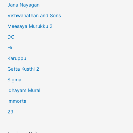
Jana Nayagan
h
Vishwanathan and Sons
f
Meesaya Murukku 2
o
r
DC
:
Hi
Karuppu
Gatta Kusthi 2
Sigma
Idhayam Murali
Immortal
29