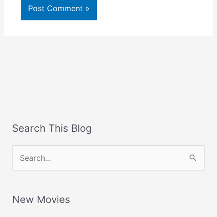
Search This Blog
S
e
a
New Movies
r
c