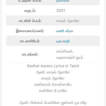
படத்தின் பெயர்:
நரசிம்மா
வருடம்:
2001
பாடலின் பெயர்:
காதல் ஆராரோ
இசையமைப்பாளர்:
மணி சர்மா
பாடலாசிரியர்:
யுகபாரதி
சாய்சிவன்,
பாடகர்கள்:
மஹாலக்ஷ்மி ஐயர்
Kadhal Aararo Lyrics in Tamil
ஆண்: காதல் ஆராரோ
காதல் ஆராரோ
கண்ணால் சொன்னாயே
கண்ணே நீ யாரோ
ஆண்: மின்னல் பெண்ணே ஜன்னல் மூடாதே