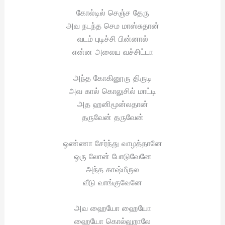
கோல்டில் செஞ்ச தேரு
அவ நடந்த செம மாஸ்சுதான்
வடம் புடிச்சி பின்னால்
என்ன அலைய வச்சிட்டா
அந்த கோகினூரு திருடி
அவ கால் கொலுசில் மாட்டி
அத ஹனிமூன்லதான்
தருவேன் தருவேன்
ஒண்ணா சேர்ந்து வாழத்தானே
ஒரு லோன் போடுவேனே
அந்த காஷ்மீருல
வீடு வாங்குவேனே
அவ ஹையோ ஹையோ
ஹையோ கொல்லுறாலே