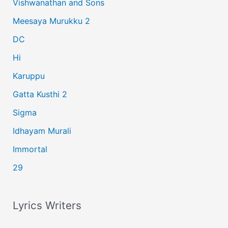
Vishwanathan and Sons
f
Meesaya Murukku 2
o
r
DC
:
Hi
Karuppu
Gatta Kusthi 2
Sigma
Idhayam Murali
Immortal
29
Lyrics Writers