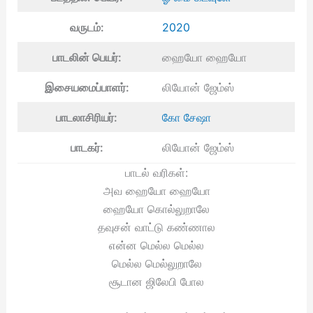
வருடம்:
2020
பாடலின் பெயர்:
ஹையோ ஹையோ
இசையமைப்பாளர்:
லியோன் ஜேம்ஸ்
பாடலாசிரியர்:
கோ சேஷா
பாடகர்:
லியோன் ஜேம்ஸ்
பாடல் வரிகள்:
அவ ஹையோ ஹையோ
ஹையோ கொல்லுறாலே
தவுசன் வாட்டு கண்ணால
என்ன மெல்ல மெல்ல
மெல்ல மெல்லுறாலே
சூடான ஜிலேபி போல