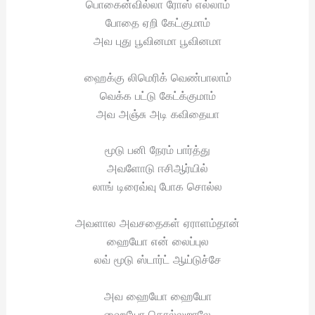
பொகைன்வில்லா ரோஸ் எல்லாம்
போதை ஏறி கேட்குமாம்
அவ புது பூவினமா பூவினமா
ஹைக்கு லிமெரிக் வெண்பாலாம்
வெக்க பட்டு கேட்க்குமாம்
அவ அஞ்சு அடி கவிதையா
மூடு பனி நேரம் பார்த்து
அவளோடு ஈசிஆர்யில்
லாங் டிரைவ்வு போக சொல்ல
அவளால அவசதைகள் ஏராளம்தான்
ஹையோ என் லைப்புல
லவ் மூடு ஸ்டார்ட் ஆய்டுச்சே
அவ ஹையோ ஹையோ
ஹையோ கொல்லுறாலே