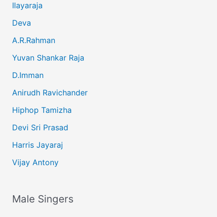
Ilayaraja
Deva
A.R.Rahman
Yuvan Shankar Raja
D.Imman
Anirudh Ravichander
Hiphop Tamizha
Devi Sri Prasad
Harris Jayaraj
Vijay Antony
Male Singers