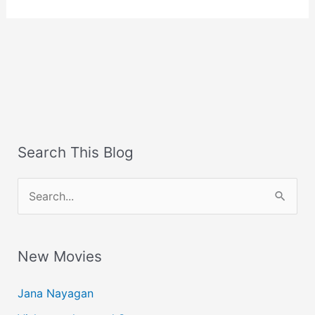
Search This Blog
S
e
a
New Movies
r
c
Jana Nayagan
h