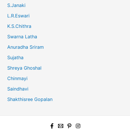
S.Janaki
L.R.Eswari
K.S.Chithra
Swarna Latha
Anuradha Sriram
Sujatha
Shreya Ghoshal
Chinmayi
Saindhavi
Shakthisree Gopalan