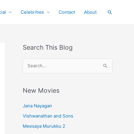
ial
Celebrities
Contact
About
Search
Search This Blog
S
e
a
r
New Movies
c
Jana Nayagan
h
Vishwanathan and Sons
f
o
Meesaya Murukku 2