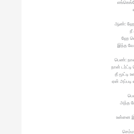
எங்கெங
ஆண்: ஹே 
நீ
ஹே வ
இந்த வ
பெண்: நான
நான் டர்ட்
தீ மூட்டி
ஏன் அப்பட
பெ
அந்த ப
உன்னை இச
செம்