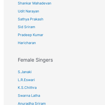
Shankar Mahadevan
Udit Narayan
Sathya Prakash
Sid Sriram
Pradeep Kumar
Haricharan
Female Singers
S.Janaki
L.R.Eswari
K.S.Chithra
Swarna Latha
Anuradha Sriram