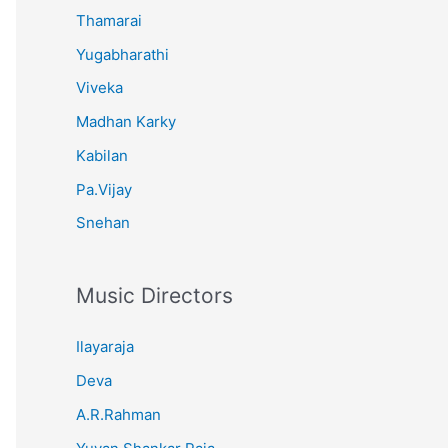
Thamarai
Yugabharathi
Viveka
Madhan Karky
Kabilan
Pa.Vijay
Snehan
Music Directors
Ilayaraja
Deva
A.R.Rahman