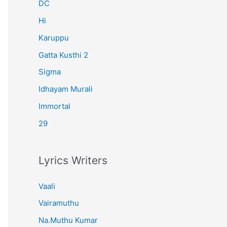
r
DC
:
Hi
Karuppu
Gatta Kusthi 2
Sigma
Idhayam Murali
Immortal
29
Lyrics Writers
Vaali
Vairamuthu
Na.Muthu Kumar