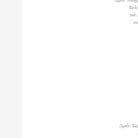
வேர்
உன் 
எ
ஆண்: ஹே 