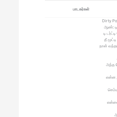
பாடகர்கள்
Dirty Po
ஆண்: டி
டி டர்ட
தீ மூட்
நான் வந்த
அந்த ப
என்ன 
செம்
என்ன
ஆ