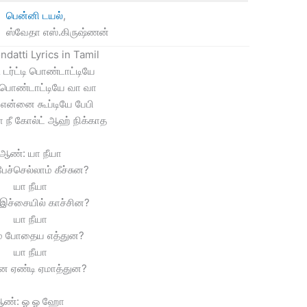
பென்னி டயல்
,
ஸ்வேதா எஸ்.கிருஷ்ணன்
ndatti Lyrics in Tamil
 டர்ட்டி பொண்டாட்டியே
்டி பொண்டாட்டியே வா வா
டி என்னை கூப்டியே பேபி
ா நீ கோல்ட் ஆஹ் நிக்காத
ஆண்: யா நீயா
ேச்செல்லாம் கீச்சுன?
யா நீயா
இச்சையில் காச்சின?
யா நீயா
ம போதைய எத்துன?
யா நீயா
ை ஏண்டி ஏமாத்துன?
ண்: ஓ ஓ ஹோ