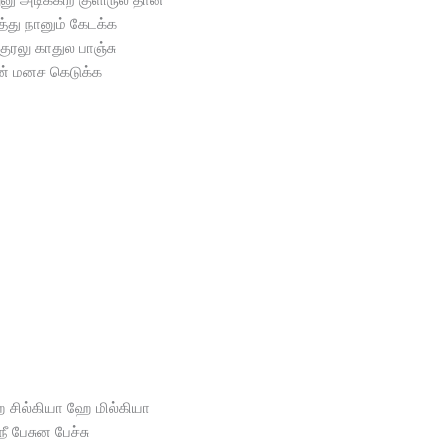
த்து நானும் கேடக்க
குரலு காதுல பாஞ்சு
ன் மனச கெடுக்க
சில்கியா ஹே மில்கியா
நீ பேசுன பேச்சு