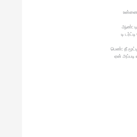
உன்னை 
ஆண்: டி
டி டர்ட
பெண்: தீ மூட
ஏன் அப்பட