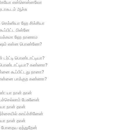
்கேயோ என்னென்னவோ
ஏடாகூடம் ஆச்சு
செக்ஸியா ஹே சிக்சியா
 கூப்பிட்ட பின்னே
ெக்கமா ஹே நாணாம
ேஷம் என்ன பொண்ணே?
் டர்ட்டி பொண்டாட்டியா?
டி பொண்டாட்டியா? கண்ணா?
 உன்னை கூப்பிட்டது நானா?
ி என்னை பாக்குற கண்ணா?
ண்: யா நான் தான்
ேச்செல்லாம் பேசுனேன்
யா நான் தான்
்சையில் காய்ச்சினேன்
யா நான் தான்
ம போதைய ஏத்துறேன்