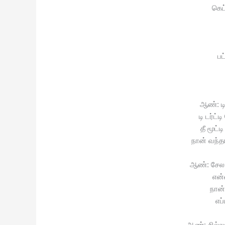
கெட
பட
ஆண்: டி
டி டர்ட
தீ மூட்
நான் வந்த
ஆண்: சேல 
என்
நான்
எப
ஆண்: சில்லு