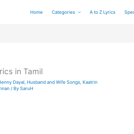
Home
Categories
A to Z Lyrics
Spec
ics in Tamil
Benny Dayal
,
Husband and Wife Songs
,
Kaatrin
shnan
/ By
SaruH