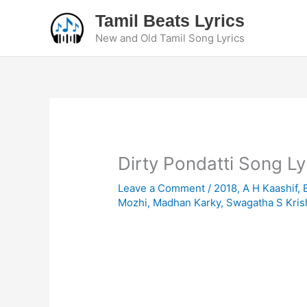
Skip
Tamil Beats Lyrics
to
New and Old Tamil Song Lyrics
content
Dirty Pondatti Song Lyr
Leave a Comment
/
2018
,
A H Kaashif
,
Mozhi
,
Madhan Karky
,
Swagatha S Kri