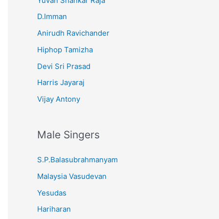
Yuvan Shankar Raja
D.Imman
Anirudh Ravichander
Hiphop Tamizha
Devi Sri Prasad
Harris Jayaraj
Vijay Antony
Male Singers
S.P.Balasubrahmanyam
Malaysia Vasudevan
Yesudas
Hariharan