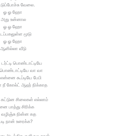
்டுப்போச்சு வேலை.
ஓ ஓ ஹோ
அது உன்னால
ஓ ஓ ஹோ
்டப்பகலுள்ள மூடு
ஓ ஓ ஹோ
ஆளில்லா வீடு
 டர்ட்டி பொண்டாட்டியே
்டி பொண்டாட்டியே வா வா
டி என்னை கூப்டியே பேபி
ா நீ கோல்ட் ஆஹ் நிக்காத
கட்டுன சிலைகள் எல்லாம்
னை பாத்து சிரிக்க
 வழிஞ்சு நின்ன கத
்படி நான் உரைக்க?
னு அடிக்கிற குளிருல தான்