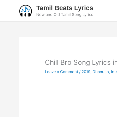
Skip
Tamil Beats Lyrics
to
New and Old Tamil Song Lyrics
content
Chill Bro Song Lyrics i
Leave a Comment
/
2019
,
Dhanush
,
Int