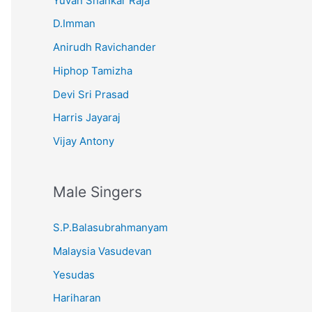
Yuvan Shankar Raja
D.Imman
Anirudh Ravichander
Hiphop Tamizha
Devi Sri Prasad
Harris Jayaraj
Vijay Antony
Male Singers
S.P.Balasubrahmanyam
Malaysia Vasudevan
Yesudas
Hariharan