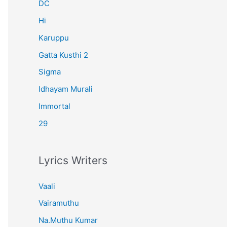
r
DC
:
Hi
Karuppu
Gatta Kusthi 2
Sigma
Idhayam Murali
Immortal
29
Lyrics Writers
Vaali
Vairamuthu
Na.Muthu Kumar