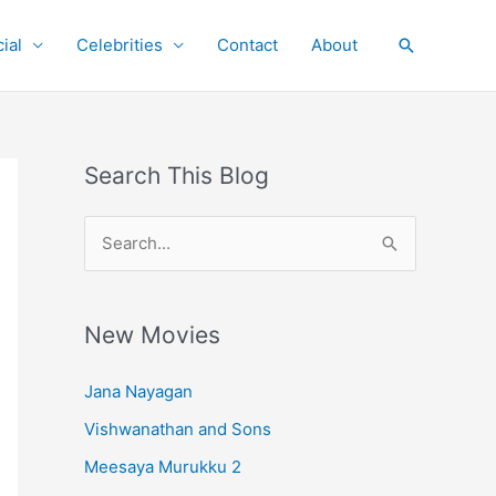
ial
Celebrities
Contact
About
Search
Search This Blog
S
e
a
r
New Movies
c
Jana Nayagan
h
Vishwanathan and Sons
f
o
Meesaya Murukku 2