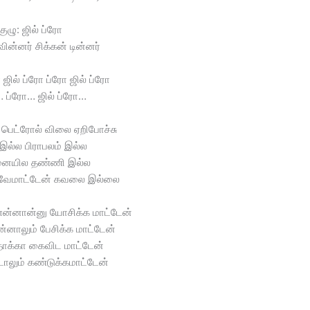
குழு: ஜில் ப்ரோ
வின்னர் சிக்கன் டின்னர்
ஜில் ப்ரோ ப்ரோ ஜில் ப்ரோ
 ப்ரோ… ஜில் ப்ரோ…
பெட்ரோல் விலை ஏறிபோச்சு
இல்ல பிராபலம் இல்ல
னையில தண்ணி இல்ல
்கவேமாட்டேன் கவலை இல்லை
ன்னான்னு யோசிக்க மாட்டேன்
ன்னாலும் பேசிக்க மாட்டேன்
்தாக்கா கைவிட மாட்டேன்
டாலும் கண்டுக்கமாட்டேன்