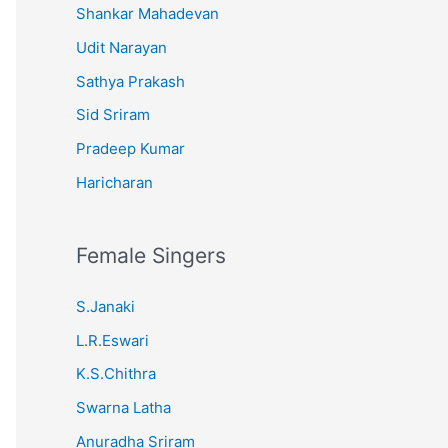
Shankar Mahadevan
Udit Narayan
Sathya Prakash
Sid Sriram
Pradeep Kumar
Haricharan
Female Singers
S.Janaki
L.R.Eswari
K.S.Chithra
Swarna Latha
Anuradha Sriram