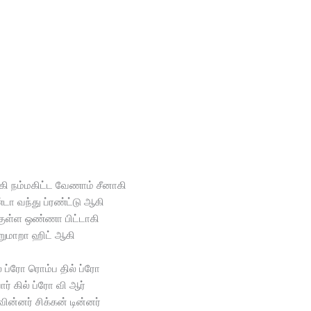
கி நம்மகிட்ட வேணாம் சீனாகி
டா வந்து ப்ரண்ட்டு ஆகி
குள்ள ஒண்ணா பிட்டாகி
றுமாறா ஹிட் ஆகி
ல் ப்ரோ ரொம்ப தில் ப்ரோ
ர் கில் ப்ரோ வி ஆர்
வின்னர் சிக்கன் டின்னர்