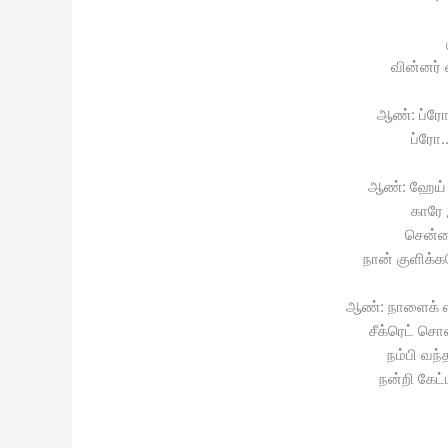
வின்னர் 
ஆண்: ப்ரோ 
ப்ரோ…
ஆண்: ஹேய் 
காரே 
சென்
நான் குளிக
ஆண்: நாளைக் எ
சீக்ரெட் சொ
நம்பி வந
நன்றி கேட்