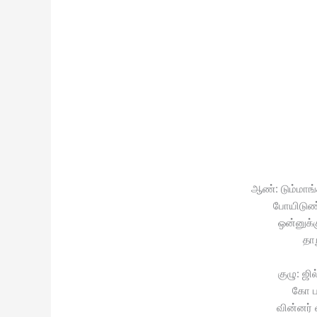
ஆண்: டும்மாங்
போயிடுண்
ஒன்னுக்
தா
குழு: ஜி
கோ பா
வின்னர் 