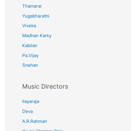
Thamarai
Yugabharathi
Viveka
Madhan Karky
Kabilan
Pa.Vijay
Snehan
Music Directors
Ilayaraja
Deva
A.R.Rahman