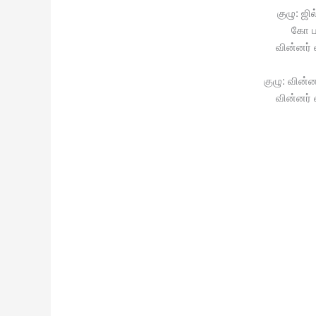
குழு: ஜி
கோ பா
வின்னர் 
குழு: வின்ன
வின்னர் 