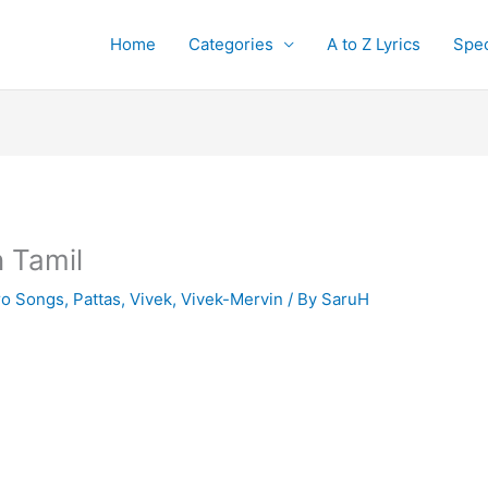
Home
Categories
A to Z Lyrics
Spec
n Tamil
ro Songs
,
Pattas
,
Vivek
,
Vivek-Mervin
/ By
SaruH