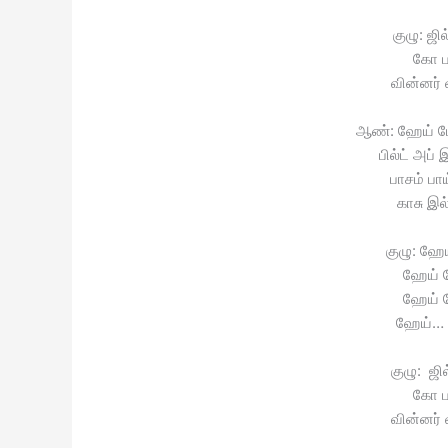
குழு: ஜி
கோ பா
வின்னர் 
ஆண்: ஹேய் பேட
பில்ட் அப்
பாசம் பா
காசு இல
குழு: ஹே
ஹேய் 
ஹேய் 
ஹேய்…
குழு: ஜி
கோ பா
வின்னர் 