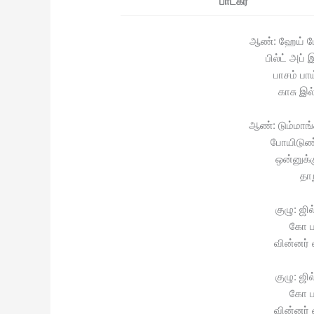
பாடகர்
ஆண்: ஹேய் பேட
பில்ட் அப்
பாசம் பா
காசு இல
ஆண்: டும்மாங்
போயிடுண்
ஒன்னுக்
தா
குழு: ஜி
கோ பா
வின்னர் 
குழு: ஜி
கோ பா
வின்னர் 