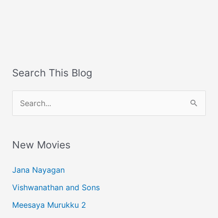
Search This Blog
S
e
a
New Movies
r
c
Jana Nayagan
h
Vishwanathan and Sons
f
Meesaya Murukku 2
o