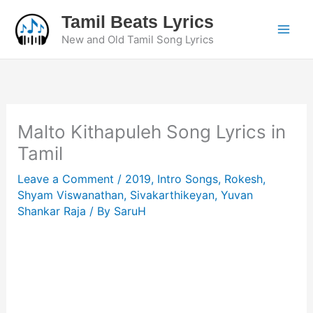
Skip
Tamil Beats Lyrics
to
New and Old Tamil Song Lyrics
content
Malto Kithapuleh Song Lyrics in
Tamil
Leave a Comment
/
2019
,
Intro Songs
,
Rokesh
,
Shyam Viswanathan
,
Sivakarthikeyan
,
Yuvan
Shankar Raja
/ By
SaruH