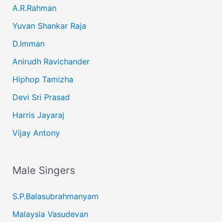
A.R.Rahman
Yuvan Shankar Raja
D.Imman
Anirudh Ravichander
Hiphop Tamizha
Devi Sri Prasad
Harris Jayaraj
Vijay Antony
Male Singers
S.P.Balasubrahmanyam
Malaysia Vasudevan