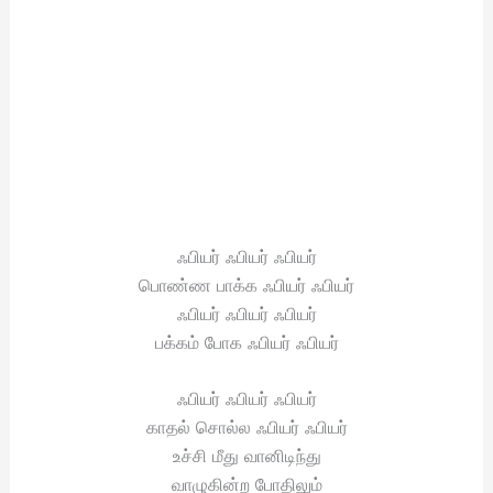
ஃபியர் ஃபியர் ஃபியர்
பொண்ண பாக்க ஃபியர் ஃபியர்
ஃபியர் ஃபியர் ஃபியர்
பக்கம் போக ஃபியர் ஃபியர்
ஃபியர் ஃபியர் ஃபியர்
காதல் சொல்ல ஃபியர் ஃபியர்
உச்சி மீது வானிடிந்து
வாழுகின்ற போதிலும்