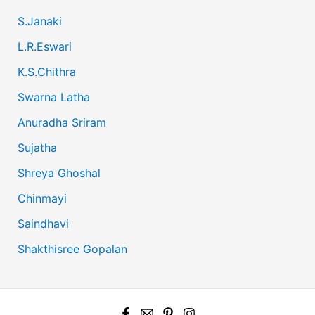
S.Janaki
L.R.Eswari
K.S.Chithra
Swarna Latha
Anuradha Sriram
Sujatha
Shreya Ghoshal
Chinmayi
Saindhavi
Shakthisree Gopalan