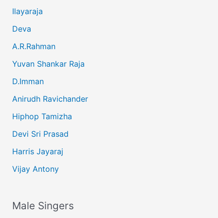
Ilayaraja
Deva
A.R.Rahman
Yuvan Shankar Raja
D.Imman
Anirudh Ravichander
Hiphop Tamizha
Devi Sri Prasad
Harris Jayaraj
Vijay Antony
Male Singers