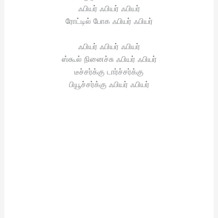
ஃபியர் ஃபியர் ஃபியர்
ரோட்டில் போக ஃபியர் ஃபியர்
ஃபியர் ஃபியர் ஃபியர்
ஸ்கூல் நினைச்சு ஃபியர் ஃபியர்
டீச்சர்க்கு டார்ச்சர்க்கு
பியூச்சர்க்கு ஃபியர் ஃபியர்