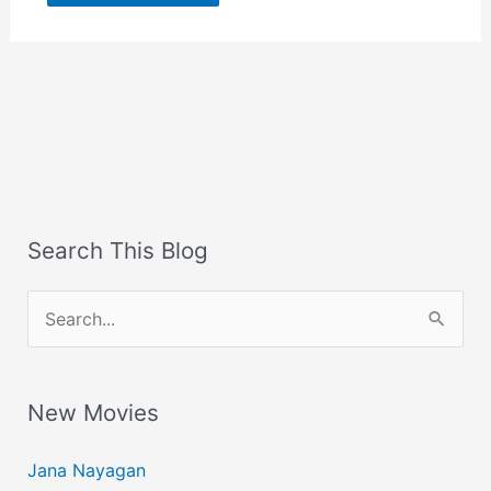
Search This Blog
S
e
a
New Movies
r
c
Jana Nayagan
h