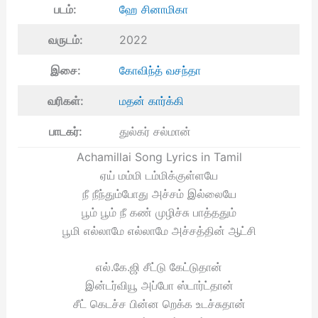
படம்:
ஹே சினாமிகா
வருடம்:
2022
இசை:
கோவிந்த் வசந்தா
வரிகள்:
மதன் கார்க்கி
பாடகர்:
துல்கர் சல்மான்
Achamillai Song Lyrics in Tamil
ஏய் மம்மி டம்மிக்குள்ளயே
நீ நீந்தும்போது அச்சம் இல்லையே
பூம் பூம் நீ கண் முழிச்சு பாத்ததும்
பூமி எல்லாமே எல்லாமே அச்சத்தின் ஆட்சி
எல்.கே.ஜி சீட்டு கேட்டுதான்
இன்டர்வியூ அப்போ ஸ்டார்ட்தான்
சீட் கெடச்ச பின்ன றெக்க உடச்சுதான்