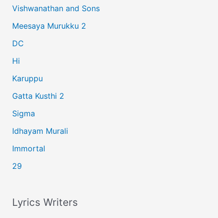
Vishwanathan and Sons
f
Meesaya Murukku 2
o
r
DC
:
Hi
Karuppu
Gatta Kusthi 2
Sigma
Idhayam Murali
Immortal
29
Lyrics Writers