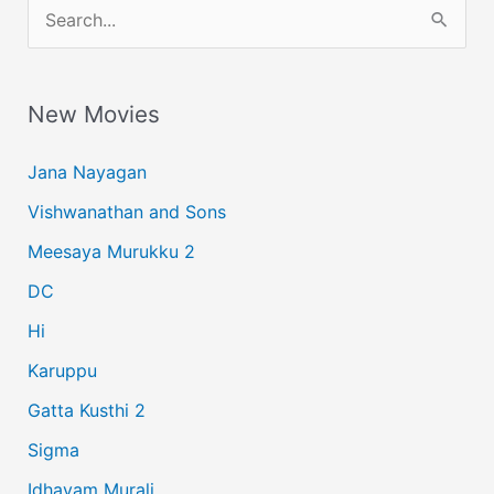
S
e
a
New Movies
r
c
Jana Nayagan
h
Vishwanathan and Sons
f
Meesaya Murukku 2
o
r
DC
:
Hi
Karuppu
Gatta Kusthi 2
Sigma
Idhayam Murali