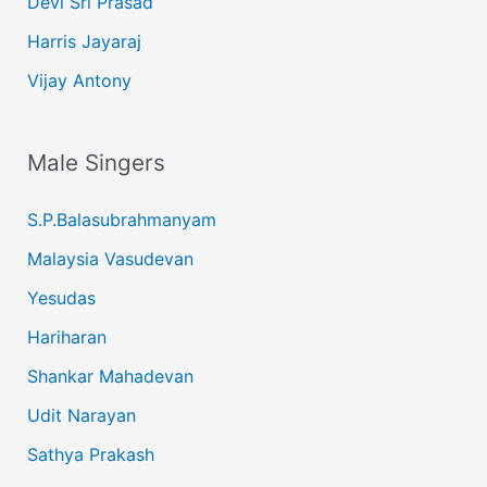
Devi Sri Prasad
Harris Jayaraj
Vijay Antony
Male Singers
S.P.Balasubrahmanyam
Malaysia Vasudevan
Yesudas
Hariharan
Shankar Mahadevan
Udit Narayan
Sathya Prakash