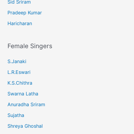
Sid Sriram
Pradeep Kumar
Haricharan
Female Singers
S.Janaki
L.R.Eswari
K.S.Chithra
Swarna Latha
Anuradha Sriram
Sujatha
Shreya Ghoshal