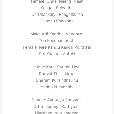
Female: Unnai Neengi Naan
Yengae Selvadhu
Un Ullankaiyil Raegaikullae
Olindhu Kolvenae
Male: Adi Kaadhal Vandhum
Yen Kannaamoochi
Female: Nee Kandu Kandu Pidithaal
Pin Kaaman Aatchi
Male: Kathi Parithu Nee
Poovai Thelikkiraai
Bharam Kuraindhadhu
Yedho Nimmadhi
Female: Aagaaya Suriyanai
Ottrai Jadaiyil Kattiyaval
Nindraadum Vinmeenai