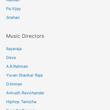
Pa.Vijay
Snehan
Music Directors
Ilayaraja
Deva
A.R.Rahman
Yuvan Shankar Raja
D.Imman
Anirudh Ravichander
Hiphop Tamizha