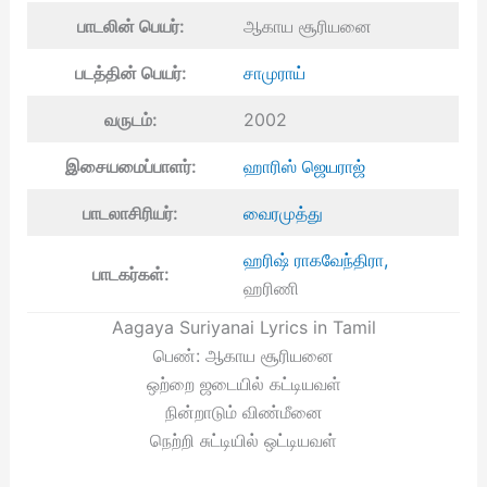
பாடலின் பெயர்:
ஆகாய சூரியனை
படத்தின் பெயர்:
சாமுராய்
வருடம்:
2002
இசையமைப்பாளர்:
ஹாரிஸ் ஜெயராஜ்
பாடலாசிரியர்:
வைரமுத்து
ஹரிஷ் ராகவேந்திரா,
பாடகர்கள்:
ஹரிணி
Aagaya Suriyanai Lyrics in Tamil
பெண்: ஆகாய சூரியனை
ஒற்றை ஜடையில் கட்டியவள்
நின்றாடும் விண்மீனை
நெற்றி சுட்டியில் ஒட்டியவள்