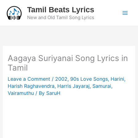
Skip
Tamil Beats Lyrics
to
New and Old Tamil Song Lyrics
content
Aagaya Suriyanai Song Lyrics in
Tamil
Leave a Comment
/
2002
,
90s Love Songs
,
Harini
,
Harish Raghavendra
,
Harris Jayaraj
,
Samurai
,
Vairamuthu
/ By
SaruH