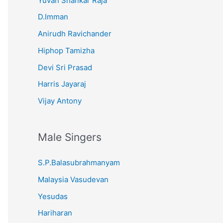
Yuvan Shankar Raja
D.Imman
Anirudh Ravichander
Hiphop Tamizha
Devi Sri Prasad
Harris Jayaraj
Vijay Antony
Male Singers
S.P.Balasubrahmanyam
Malaysia Vasudevan
Yesudas
Hariharan