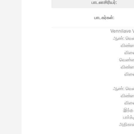
பாடலாசிரியர்:
பாடகர்கள்:
Vennilave V
ஆண்: வெ
விண்ண
விள
வெண்ண
விண்ண
விள
ஆண்: வெ
விண்ண
விள
இந்த 
பாா்க
அதிகால