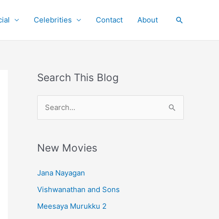
ial
Celebrities
Contact
About
Search
Search This Blog
S
e
a
r
New Movies
c
Jana Nayagan
h
Vishwanathan and Sons
f
o
Meesaya Murukku 2