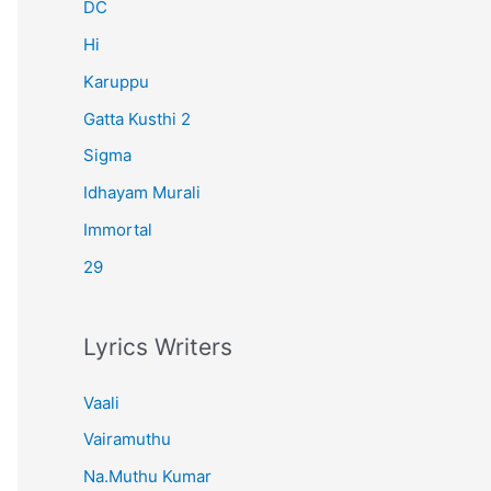
r
DC
:
Hi
Karuppu
Gatta Kusthi 2
Sigma
Idhayam Murali
Immortal
29
Lyrics Writers
Vaali
Vairamuthu
Na.Muthu Kumar