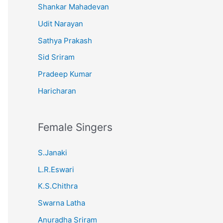
Shankar Mahadevan
Udit Narayan
Sathya Prakash
Sid Sriram
Pradeep Kumar
Haricharan
Female Singers
S.Janaki
L.R.Eswari
K.S.Chithra
Swarna Latha
Anuradha Sriram