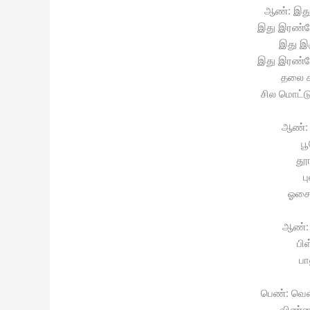
ஆண்: இது
இது இரண்ட
இது இ
இது இரண்ட
தலை ச
சில மொட்டு
ஆண்:
ப
தூ
ப
ஓசை 
ஆண்: 
பி
பா
பெண்: வ
விண்ண