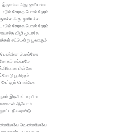
 இருளல்ல அது ஒளியல்ல
ோடும் சேராத பொன் நேரம்
ருளல்ல அது ஒளியல்ல
ோடும் சேராத பொன் நேரம்
ாயாதே விழி மூடாதே
க்கள் சட்டென்று பூவாகும்
 பெண்ணே பெண்ணே
ூலோகம் எல்லாமே
ங்கிபோன பின்னே
ுல்லோடு பூவிழும்
கேட்கும் பெண்ணே
நாம் இரவின் மடியில்
ள்ளைகள் ஆவோம்
லுாட்ட நிலவுண்டு
ெண்ணிலவே வெண்ணிலவே
ை தாண்டி வருவாயா