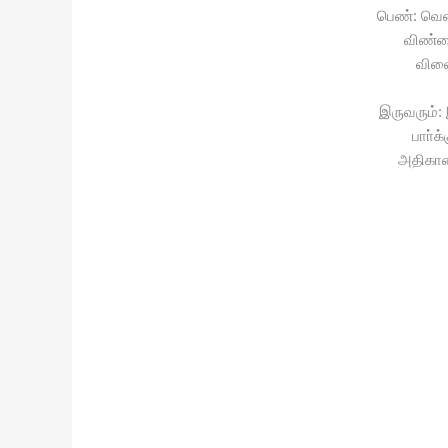
பெண்: வ
விண்ண
விள
இருவரும்: 
பாா்க
அதிகால