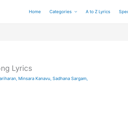
Home
Categories
A to Z Lyrics
Spec
ong Lyrics
ariharan
,
Minsara Kanavu
,
Sadhana Sargam
,