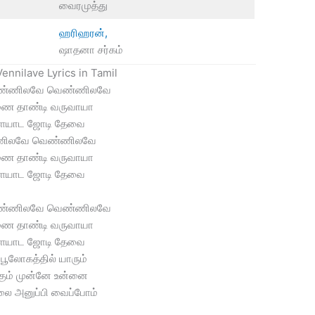
வைரமுத்து
ஹரிஹரன்,
ஷாதனா சர்கம்
ennilave Lyrics in Tamil
ண்ணிலவே வெண்ணிலவே
ை தாண்டி வருவாயா
ையாட ஜோடி தேவை
ிலவே வெண்ணிலவே
ை தாண்டி வருவாயா
ையாட ஜோடி தேவை
ண்ணிலவே வெண்ணிலவே
ை தாண்டி வருவாயா
ையாட ஜோடி தேவை
பூலோகத்தில் யாரும்
்கும் முன்னே உன்னை
ை அனுப்பி வைப்போம்