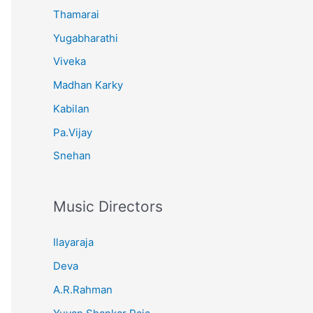
Thamarai
Yugabharathi
Viveka
Madhan Karky
Kabilan
Pa.Vijay
Snehan
Music Directors
Ilayaraja
Deva
A.R.Rahman