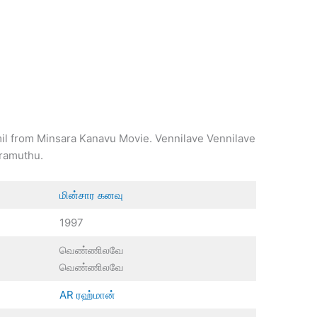
mil from Minsara Kanavu Movie. Vennilave Vennilave
iramuthu.
மின்சார கனவு
1997
வெண்ணிலவே
வெண்ணிலவே
AR ரஹ்மான்