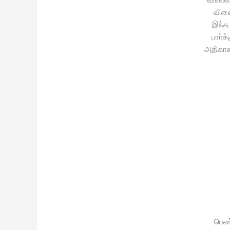
விள
இந்த 
பாா்க
அதிகால
பெண்