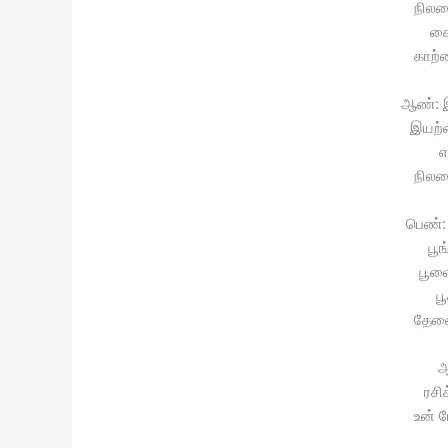
நிலவ
கை
காற்
ஆண்: 
இயற்
எ
நிலவ
பெண்
பூ
பூவ
ப
தேனை
ஆ
ரசி
உன்