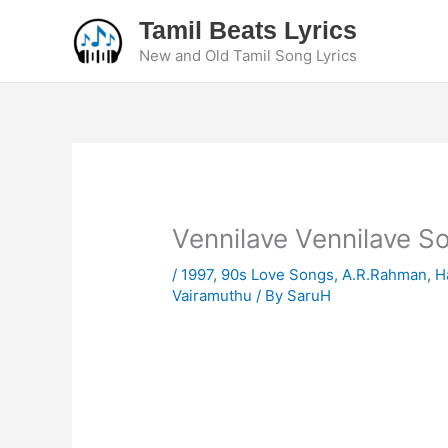
Skip
Tamil Beats Lyrics
to
New and Old Tamil Song Lyrics
content
Vennilave Vennilave S
/
1997
,
90s Love Songs
,
A.R.Rahman
,
H
Vairamuthu
/ By
SaruH