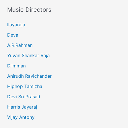
Music Directors
Ilayaraja
Deva
A.R.Rahman
Yuvan Shankar Raja
D.Imman
Anirudh Ravichander
Hiphop Tamizha
Devi Sri Prasad
Harris Jayaraj
Vijay Antony