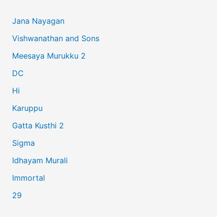
c
Jana Nayagan
h
Vishwanathan and Sons
f
Meesaya Murukku 2
o
r
DC
:
Hi
Karuppu
Gatta Kusthi 2
Sigma
Idhayam Murali
Immortal
29