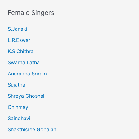
Female Singers
S.Janaki
L.R.Eswari
K.S.Chithra
Swarna Latha
Anuradha Sriram
Sujatha
Shreya Ghoshal
Chinmayi
Saindhavi
Shakthisree Gopalan