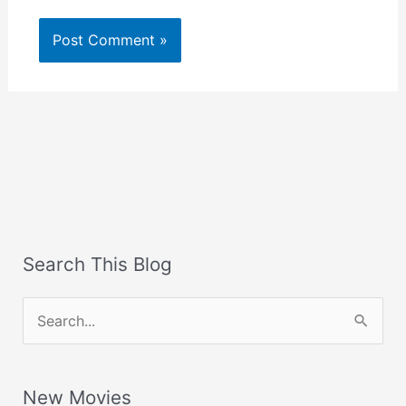
Search This Blog
S
e
a
New Movies
r