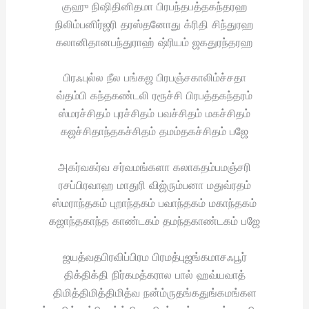
குஹு நிஷிதினிதமா பிரபந்தபத்தகந்தரஹ
நிலிம்பனிர்ஜரி தரஸ்தனோது க்ரிதி சிந்துரஹ
கலானிதானபந்துராஹ் ஷ்ரியம் ஜகதுரந்தரஹ
பிரஃபுல்ல நீல பங்கஜ பிரபஞ்சகாலிம்ச்சதா
வ்தம்பி கந்தகண்டலி ரரூச்சி பிரபத்தகந்தரம்
ஸ்மரச்சிதம் புரச்சிதம் பவச்சிதம் மகச்சிதம்
கஜச்சிதாந்தகச்சிதம் தமம்தகச்சிதம் பஜே
அகர்வகர்வ சர்வமங்களா கலாகதம்பமஞ்சரி
ரசப்பிரவாஹ மாதுரி விஜ்ரும்பனா மதுவ்ரதம்
ஸ்மராந்தகம் புறாந்தகம் பவாந்தகம் மகாந்தகம்
கஜாந்தகாந்த காண்டகம் தமந்தகாண்டகம் பஜே
ஜயத்வதபிரவிப்பிரம பிரமத்புஜங்கமாசஃபூர்
திக்திக்தி நிர்கமத்கரால பால் ஹவ்யவாத்
திமித்திமித்திமித்வ நன்ம்ருதங்கதுங்கமங்கள