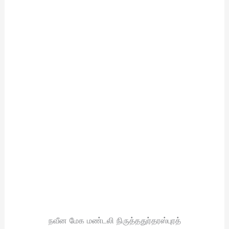
நவீன மேக மண்டலி நிருத்ததுர்தரஸ்புரத்