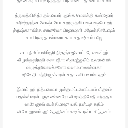
த்வனிக்ரமப்பிரவர்த்திதா பிரச்சண்ட தாண்டவ சிவா
த்ருஷத்விசித்ர தல்பயோர் புஜங்க மௌக்தி கஸ்ரஜோர்
கரிஷ்தரத்ன லோஷ்டயோ சுஹ்ருத்வி பக்ஷபக்ஷயோஹ்
த்ருஷ்ணரவிந்த சக்ஷுஷோ பிரஜாமஹி மஹேந்திரயோஹ்
சம பிரவர்தயன்மனா கடா சதாஷிவம் பஜே
கடா நிலிம்பனிர்ஜரி நிகுஞ்சஜகோட்டரே வசன்ஹ்
விமுக்ததுர்மதி சதா ஷிரா ஸ்தமஜ்ஜலிம் வஹான்ஹ்
விமுக்தலோலச்சனோ லலாமபாலலக்னகா
ஷிவேதி மந்திரமுச்சரன் சதா சுகி பவாம்யஹம்
இமாம் ஹி நித்யமேவா முக்தமுட்டமோட்டமம் ஸ்தவம்
பதன்ஸ்மரன் புருவண்ணரோ விஷுத்திமேதி சந்ததம்
ஹரே குரவ் சுபக்திமாஷு யதி நன்யத கதிம்
விமோஹனம் ஹி தேஹினம் சுஷங்கரஸ்ய சிந்தனம்