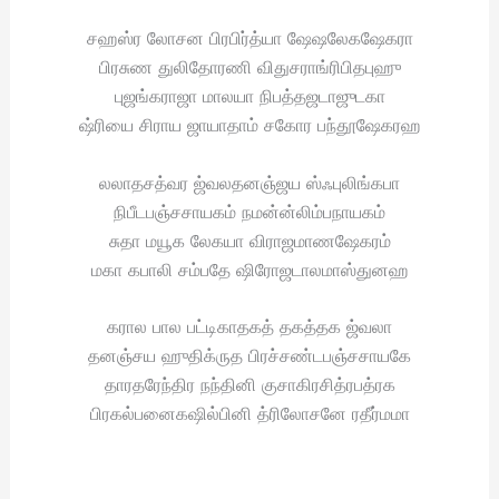
சஹஸ்ர லோசன பிரபிர்த்யா ஷேஷலேகஷேகரா
பிரசுண துலிதோரணி விதுசராங்ரிபிதபுஹு
புஜங்கராஜா மாலயா நிபத்தஜடாஜுடகா
ஷ்ரியை சிராய ஜாயாதாம் சகோர பந்தூஷேகரஹ
லலாதசத்வர ஜ்வலதனஞ்ஜய ஸ்ஃபுலிங்கபா
நிபீடபஞ்சசாயகம் நமன்ன்லிம்பநாயகம்
சுதா மயூக லேகயா விராஜமாணஷேகரம்
மகா கபாலி சம்பதே ஷிரோஜடாலமாஸ்துனஹ
கரால பால பட்டிகாதகத் தகத்தக ஜ்வலா
தனஞ்சய ஹுதிக்ருத பிரச்சண்டபஞ்சசாயகே
தாரதரேந்திர நந்தினி குசாகிரசித்ரபத்ரக
பிரகல்பனைகஷில்பினி த்ரிலோசனே ரதீர்மமா