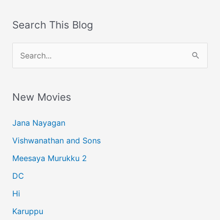
Search This Blog
S
e
a
New Movies
r
c
Jana Nayagan
h
Vishwanathan and Sons
f
Meesaya Murukku 2
o
r
DC
:
Hi
Karuppu