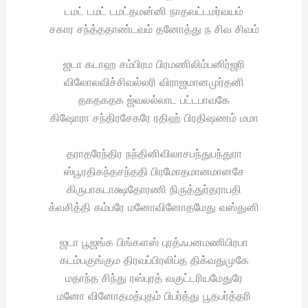
டமட் டமட் டமட்தமன்னி நாதவட்டமர்வயம்
சகார சந்த்ததாண்டவம் தனோத்து ந சிவ சிவம்
ஜடா கடாஹ சம்பிரம பிரமணிலிம்பனிர்ஜரி
விலோலவிச்சிவல்லரி விராஜமானமுர்தனி
தகதகதக ஜ்வலல்லாட பட்டபாவகே
கிஷோரா சந்திரசேகரே ரதிஹ் பிரதிஷணம் மமா
தராதரேந்திர நந்தினிவிலாசபந்துபந்துரா
ஸ்பூரதிகந்தசந்ததி பிரமோதமானமானசே
கிருபாகடாக்ஷதோரணி நிருத்துர்தராபதி
க்வசித்தி கம்பரே மனோவினோதமேது வஸ்துனி
ஜடா பூஜங்க பிங்களஸ் புரத்ஃபனமணிபிரபா
கடம்பகுங்கும திரவப்பிரலிப்த திக்வதுமுகே
மதாந்த சிந்து ரஸ்புரத் வகுட்டரியமேதுரே
மனோ வினோதமத்புதம் பிபர்த்து பூதபர்த்தரி