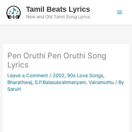
Skip
Tamil Beats Lyrics
to
New and Old Tamil Song Lyrics
content
Pen Oruthi Pen Oruthi Song
Lyrics
Leave a Comment
/
2002
,
90s Love Songs
,
Bharathwaj
,
S.P.Balasubrahmanyam
,
Vairamuthu
/ By
SaruH