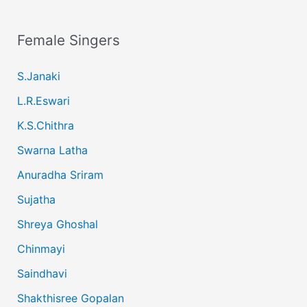
Female Singers
S.Janaki
L.R.Eswari
K.S.Chithra
Swarna Latha
Anuradha Sriram
Sujatha
Shreya Ghoshal
Chinmayi
Saindhavi
Shakthisree Gopalan