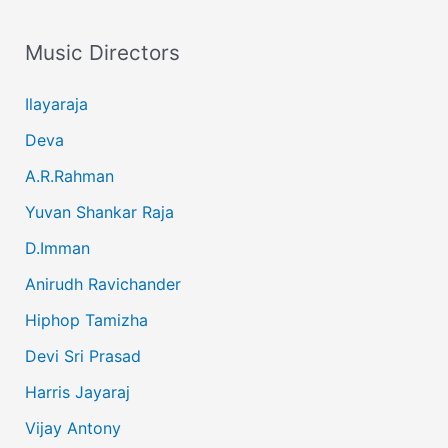
Music Directors
Ilayaraja
Deva
A.R.Rahman
Yuvan Shankar Raja
D.Imman
Anirudh Ravichander
Hiphop Tamizha
Devi Sri Prasad
Harris Jayaraj
Vijay Antony