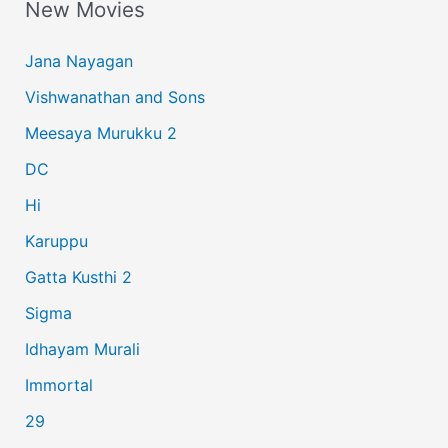
New Movies
r
c
Jana Nayagan
h
Vishwanathan and Sons
f
Meesaya Murukku 2
o
r
DC
:
Hi
Karuppu
Gatta Kusthi 2
Sigma
Idhayam Murali
Immortal
29