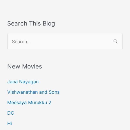
Search This Blog
S
e
a
New Movies
r
c
Jana Nayagan
h
Vishwanathan and Sons
f
Meesaya Murukku 2
o
r
DC
:
Hi