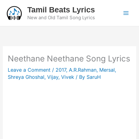
Skip
Tamil Beats Lyrics
to
New and Old Tamil Song Lyrics
content
Neethane Neethane Song Lyrics
Leave a Comment
/
2017
,
A.R.Rahman
,
Mersal
,
Shreya Ghoshal
,
Vijay
,
Vivek
/ By
SaruH