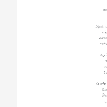
என
ஆண்: 
எங்
கனவ
காக்
ஆண்:
க
உ
த
பெண்: 
மெல
இள
ப