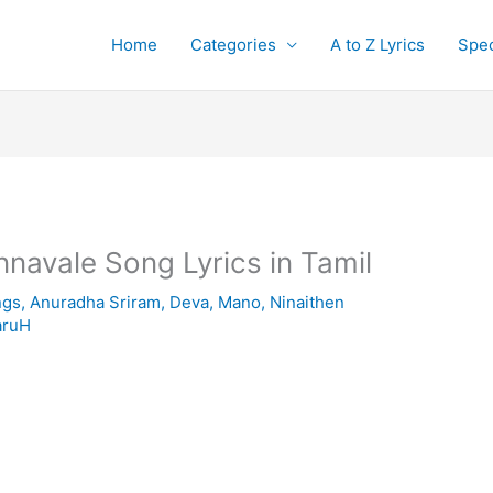
Home
Categories
A to Z Lyrics
Spec
nnavale Song Lyrics in Tamil
ngs
,
Anuradha Sriram
,
Deva
,
Mano
,
Ninaithen
aruH