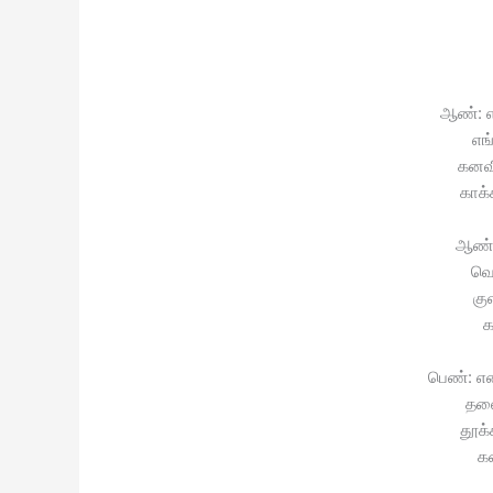
ஆண்: 
எங்
கனவ
காக்
ஆண்:
வெ
கு
க
பெண்: என
தலை
தூக்
க