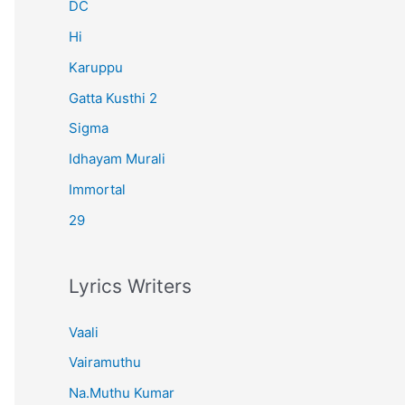
r
DC
:
Hi
Karuppu
Gatta Kusthi 2
Sigma
Idhayam Murali
Immortal
29
Lyrics Writers
Vaali
Vairamuthu
Na.Muthu Kumar