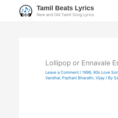
Skip
Tamil Beats Lyrics
to
New and Old Tamil Song Lyrics
content
Lollipop or Ennavale E
Leave a Comment
/
1998
,
90s Love So
Vandhai
,
Pazhani Bharathi
,
Vijay
/ By
S