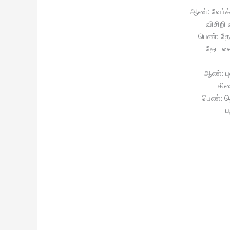
ஆண்: வோ்க்
விசிறி 
பெண்: தேட
தேட வை
ஆண்: ப
கிட
பெண்: த
ப