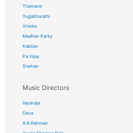
Thamarai
Yugabharathi
Viveka
Madhan Karky
Kabilan
Pa.Vijay
Snehan
Music Directors
Ilayaraja
Deva
A.R.Rahman