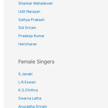
Shankar Mahadevan
Udit Narayan
Sathya Prakash
Sid Sriram
Pradeep Kumar
Haricharan
Female Singers
S.Janaki
L.R.Eswari
K.S.Chithra
Swarna Latha
Anuradha Sriram