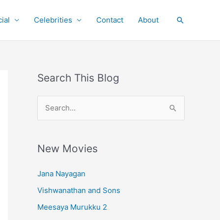
ial
Celebrities
Contact
About
Search
Search This Blog
S
e
a
r
New Movies
c
Jana Nayagan
h
Vishwanathan and Sons
f
o
Meesaya Murukku 2