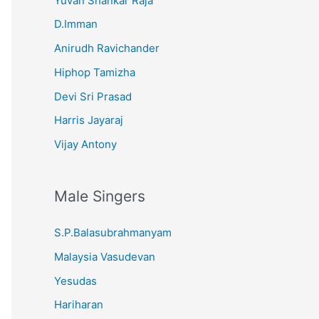
Yuvan Shankar Raja
D.Imman
Anirudh Ravichander
Hiphop Tamizha
Devi Sri Prasad
Harris Jayaraj
Vijay Antony
Male Singers
S.P.Balasubrahmanyam
Malaysia Vasudevan
Yesudas
Hariharan