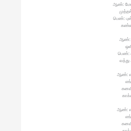
ஆண்: மோக
முத்தங
பெண்: புன
கண்ணீ
ஆண்: 
ஒள
பெண்:
வந்து
ஆண்: 
எங்
கனவ
காக்
ஆண்: 
எங்
கனவ
காக்