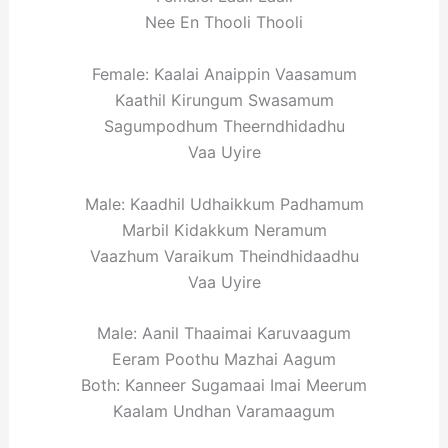
Nee En Thooli Thooli
Female: Kaalai Anaippin Vaasamum
Kaathil Kirungum Swasamum
Sagumpodhum Theerndhidadhu
Vaa Uyire
Male: Kaadhil Udhaikkum Padhamum
Marbil Kidakkum Neramum
Vaazhum Varaikum Theindhidaadhu
Vaa Uyire
Male: Aanil Thaaimai Karuvaagum
Eeram Poothu Mazhai Aagum
Both: Kanneer Sugamaai Imai Meerum
Kaalam Undhan Varamaagum