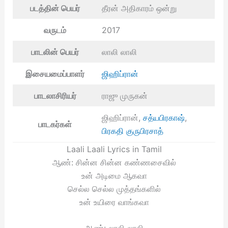
படத்தின் பெயர்
தீரன் அதிகாரம் ஒன்று
வருடம்
2017
பாடலின் பெயர்
லாலி லாலி
இசையமைப்பாளர்
ஜிஹிப்ரான்
பாடலாசிரியர்
ராஜு முருகன்
ஜிஹிப்ரான்,
சத்யபிரகாஷ்
,
பாடகர்கள்
பிரகதி குருபிரசாத்
Laali Laali Lyrics in Tamil
ஆண்: சின்ன சின்ன கண்ணசைவில்
உன் அடிமை ஆகவா
செல்ல செல்ல முத்தங்களில்
உன் உயிரை வாங்கவா