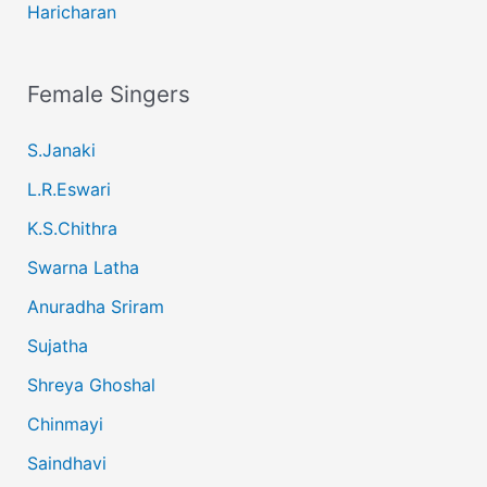
Haricharan
Female Singers
S.Janaki
L.R.Eswari
K.S.Chithra
Swarna Latha
Anuradha Sriram
Sujatha
Shreya Ghoshal
Chinmayi
Saindhavi