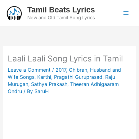
Skip
Tamil Beats Lyrics
to
New and Old Tamil Song Lyrics
content
Laali Laali Song Lyrics in Tamil
Leave a Comment
/
2017
,
Ghibran
,
Husband and
Wife Songs
,
Karthi
,
Pragathi Guruprasad
,
Raju
Murugan
,
Sathya Prakash
,
Theeran Adhigaaram
Ondru
/ By
SaruH