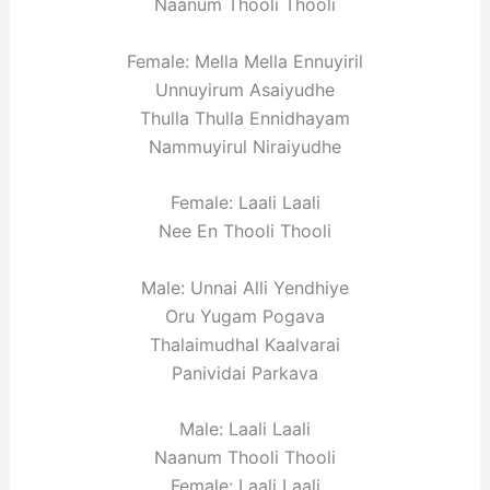
Naanum Thooli Thooli
Female: Mella Mella Ennuyiril
Unnuyirum Asaiyudhe
Thulla Thulla Ennidhayam
Nammuyirul Niraiyudhe
Female: Laali Laali
Nee En Thooli Thooli
Male: Unnai Alli Yendhiye
Oru Yugam Pogava
Thalaimudhal Kaalvarai
Panividai Parkava
Male: Laali Laali
Naanum Thooli Thooli
Female: Laali Laali