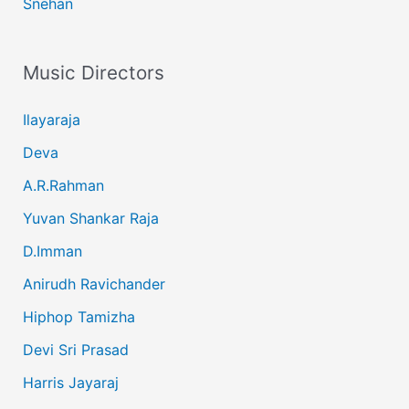
Snehan
Music Directors
Ilayaraja
Deva
A.R.Rahman
Yuvan Shankar Raja
D.Imman
Anirudh Ravichander
Hiphop Tamizha
Devi Sri Prasad
Harris Jayaraj