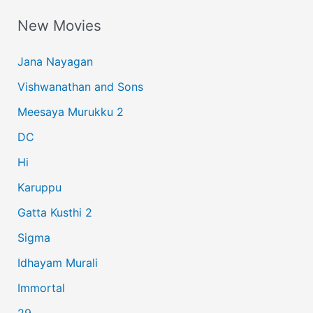
a
New Movies
r
c
Jana Nayagan
h
Vishwanathan and Sons
f
Meesaya Murukku 2
o
r
DC
:
Hi
Karuppu
Gatta Kusthi 2
Sigma
Idhayam Murali
Immortal