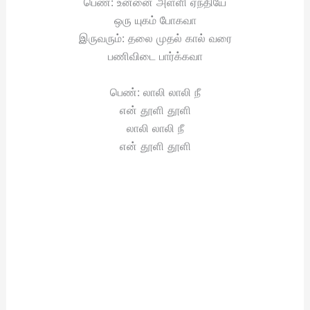
பெண்: உன்னை அள்ளி ஏந்தியே
ஒரு யுகம் போகவா
இருவரும்: தலை முதல் கால் வரை
பணிவிடை பார்க்கவா
பெண்: லாலி லாலி நீ
என் தூளி தூளி
லாலி லாலி நீ
என் தூளி தூளி