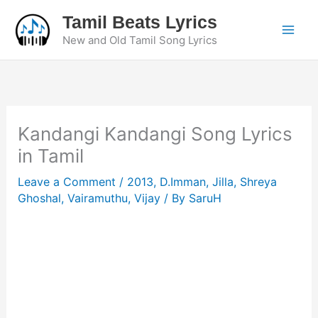
Skip
Tamil Beats Lyrics
to
New and Old Tamil Song Lyrics
content
Kandangi Kandangi Song Lyrics
in Tamil
Leave a Comment
/
2013
,
D.Imman
,
Jilla
,
Shreya
Ghoshal
,
Vairamuthu
,
Vijay
/ By
SaruH