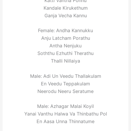
Katti Vantha Ponnu
Kandale Kirukethum
Ganja Vecha Kannu
Female: Andha Kannukku
Anju Latcham Porathu
Antha Nenjuku
Soththu Ezhuthi Therathu
Thalli Nillaiya
Male: Adi Un Veedu Thallakulam
En Veedu Teppakulam
Neerodu Neeru Seratume
Male: Azhagar Malai Koyil
Yanai Vanthu Halwa Va Thinbathu Pol
En Aasa Unna Thinnatume