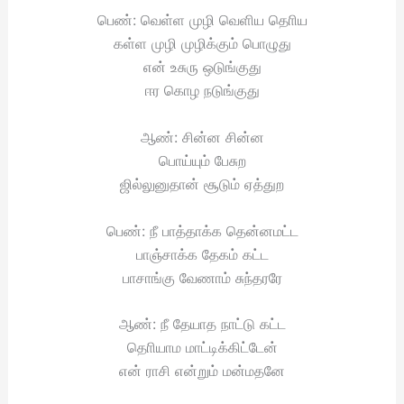
பெண்: வெள்ள முழி வெளிய தொிய
கள்ள முழி முழிக்கும் பொழுது
என் உசுரு ஒடுங்குது
ஈர கொழ நடுங்குது
ஆண்: சின்ன சின்ன
பொய்யும் பேசுற
ஜில்லுனுதான் சூடும் ஏத்துற
பெண்: நீ பாத்தாக்க தென்னமட்ட
பாஞ்சாக்க தேகம் கட்ட
பாசாங்கு வேணாம் சுந்தரரே
ஆண்: நீ தேயாத நாட்டு கட்ட
தொியாம மாட்டிக்கிட்டேன்
என் ராசி என்றும் மன்மதனே