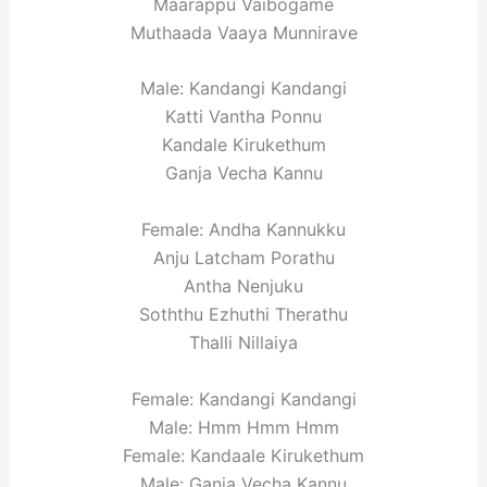
Maarappu Vaibogame
Muthaada Vaaya Munnirave
Male: Kandangi Kandangi
Katti Vantha Ponnu
Kandale Kirukethum
Ganja Vecha Kannu
Female: Andha Kannukku
Anju Latcham Porathu
Antha Nenjuku
Soththu Ezhuthi Therathu
Thalli Nillaiya
Female: Kandangi Kandangi
Male: Hmm Hmm Hmm
Female: Kandaale Kirukethum
Male: Ganja Vecha Kannu