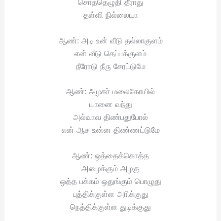
சொத்தெழுதி தீராது
தள்ளி நில்லையா
ஆண்: அடி உன் வீடு தல்லாகுளம்
என் வீடு தெப்பக்குளம்
நீரோடு நீரு சேரட்டுமே
ஆண்: அழகா் மலைகோயில்
யானை வந்து
அல்வாவ திண்பதுபோல்
என் ஆச உன்ன திண்ணட்டுமே
ஆண்: ஒத்தைக்கொத்த
அழைக்கும் அழகு
ஒத்த பக்கம் ஒதுங்கும் பொழுது
புத்திக்குள்ள அாிக்குது
நெத்திக்குள்ள துடிக்குது