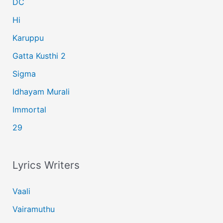
r
DC
:
Hi
Karuppu
Gatta Kusthi 2
Sigma
Idhayam Murali
Immortal
29
Lyrics Writers
Vaali
Vairamuthu