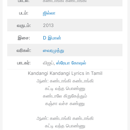
பாடல்:
கண்டாங்கி கண்டாங்கி
படம்:
ஜில்லா
வருடம்:
2013
இசை:
D இமான்
வரிகள்:
வைரமுத்து
பாடகர்:
விஜய்,
ஸ்ரேயா கோஷல்
Kandangi Kandangi Lyrics in Tamil
ஆண்: கண்டாங்கி கண்டாங்கி
கட்டி வந்த பொண்ணு
கண்டாலே கிறுகேத்தும்
கஞ்சா வச்ச கண்ணு
ஆண்: கண்டாங்கி கண்டாங்கி
கட்டி வந்த பொண்ணு