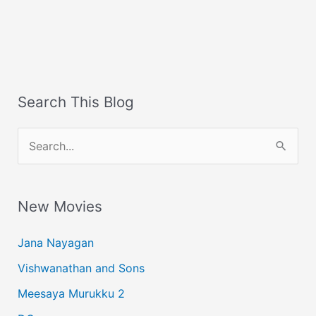
Search This Blog
S
e
a
New Movies
r
c
Jana Nayagan
h
Vishwanathan and Sons
f
Meesaya Murukku 2
o