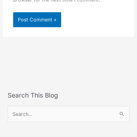
Search This Blog
S
e
a