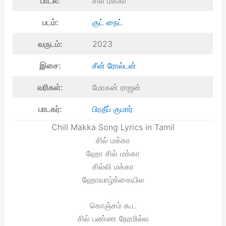
பாடல்:
சில் மக்கா
படம்:
குட் நைட்
வருடம்:
2023
இசை:
சீன் ரோல்டன்
வரிகள்:
மோகன் ராஜன்
பாடகர்:
பிரதீப் குமார்
Chill Makka Song Lyrics in Tamil
சில் மக்கா
ஹோ சில் மக்கா
சில்லி மக்கா
ஹோவாழ்க்கையில
கொஞ்சம் கூட
சில் பண்ண நேரமில்ல