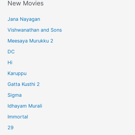
New Movies
r
c
Jana Nayagan
h
Vishwanathan and Sons
f
Meesaya Murukku 2
o
r
DC
:
Hi
Karuppu
Gatta Kusthi 2
Sigma
Idhayam Murali
Immortal
29