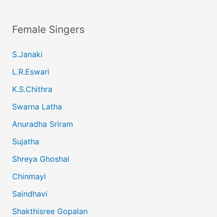
Female Singers
S.Janaki
L.R.Eswari
K.S.Chithra
Swarna Latha
Anuradha Sriram
Sujatha
Shreya Ghoshal
Chinmayi
Saindhavi
Shakthisree Gopalan