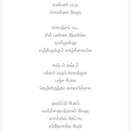
எண்ணி பாரு
சொன்னா கேளு
கொஞ்சம் கூட
சில் பண்ண நேரமில்ல
நமக்குன்னு
எஞ்சிருக்கும் வாழ்க்கையில
கஷ்டம் நஷ்டம்
பக்கம் வரும் காலத்துல
பஞ்ச போல
நெஞ்சிருந்தா கவலயில்லை
ஹார்ட்டு பேசும்
வார்த்தையத்தான் கேளு
சைக்கிள் கேப்-ல
சந்தோசத்த தேடு