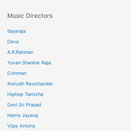
Music Directors
Ilayaraja
Deva
A.R.Rahman
Yuvan Shankar Raja
D.Imman
Anirudh Ravichander
Hiphop Tamizha
Devi Sri Prasad
Harris Jayaraj
Vijay Antony