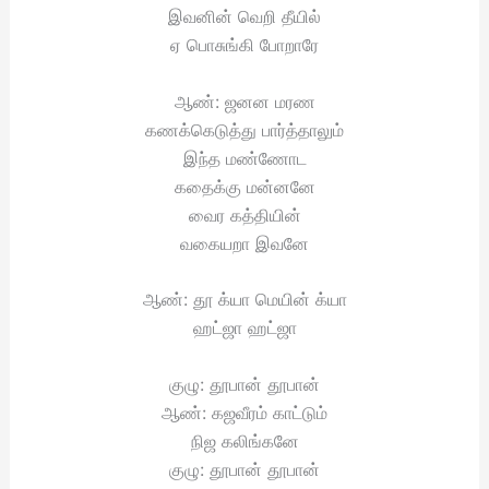
இவனின் வெறி தீயில்
ஏ பொசுங்கி போறாரே
ஆண்: ஜனன மரண
கணக்கெடுத்து பார்த்தாலும்
இந்த மண்ணோட
கதைக்கு மன்னனே
வைர கத்தியின்
வகையறா இவனே
ஆண்: தூ க்யா மெயின் க்யா
ஹட்ஜா ஹட்ஜா
குழு: தூபான் தூபான்
ஆண்: கஜவீரம் காட்டும்
நிஜ கலிங்கனே
குழு: தூபான் தூபான்