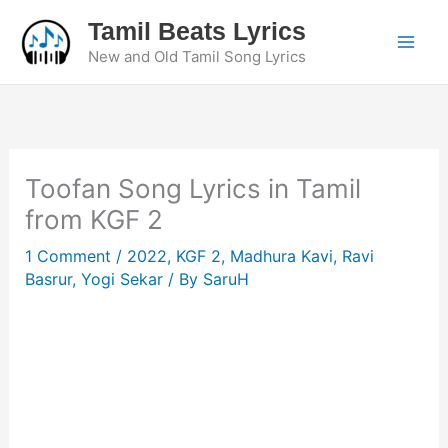
Skip
Tamil Beats Lyrics
to
New and Old Tamil Song Lyrics
content
Toofan Song Lyrics in Tamil
from KGF 2
1 Comment
/
2022
,
KGF 2
,
Madhura Kavi
,
Ravi
Basrur
,
Yogi Sekar
/ By
SaruH