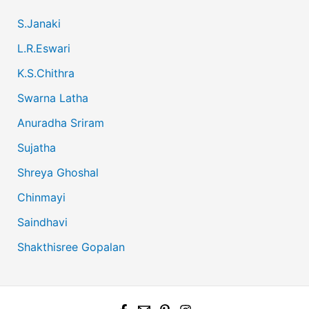
S.Janaki
L.R.Eswari
K.S.Chithra
Swarna Latha
Anuradha Sriram
Sujatha
Shreya Ghoshal
Chinmayi
Saindhavi
Shakthisree Gopalan