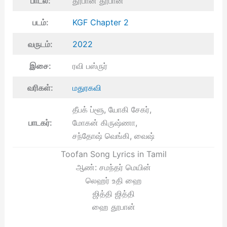
பாடல்:
தூபான் தூபான்
படம்:
KGF Chapter 2
வருடம்:
2022
இசை:
ரவி பஸ்ருர்
வரிகள்:
மதுரகவி
தீபக் ப்ளூ, யோகி சேகர்,
பாடகர்:
மோகன் கிருஷ்ணா,
சந்தோஷ் வெங்கி, வைஷ்
Toofan Song Lyrics in Tamil
ஆண்: சமந்தர் மெயின்
லெஹர் உதி ஹை
ஜித்தி ஜித்தி
ஹை தூபான்