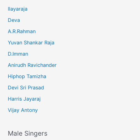
Ilayaraja
Deva
A.R.Rahman
Yuvan Shankar Raja
D.Imman
Anirudh Ravichander
Hiphop Tamizha
Devi Sri Prasad
Harris Jayaraj
Vijay Antony
Male Singers