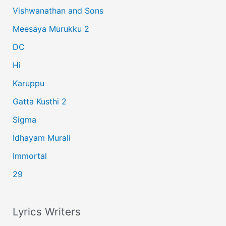
Vishwanathan and Sons
f
Meesaya Murukku 2
o
r
DC
:
Hi
Karuppu
Gatta Kusthi 2
Sigma
Idhayam Murali
Immortal
29
Lyrics Writers