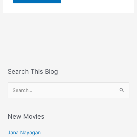
Search This Blog
S
e
a
New Movies
r
c
Jana Nayagan
h