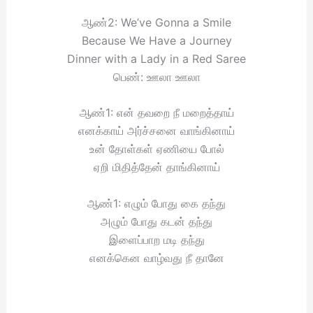
ஆண்2: We’ve Gonna a Smile
Because We Have a Journey
Dinner with a Lady in a Red Saree
பெண்: ஊலா ஊலா
ஆண்1: என் தவறை நீ மறைத்தாய்
எனக்காய் அர்ச்சனை வாங்கினாய்
உன் தோள்கள் ஏணியை போல்
ஏறி மிதித்தேன் தாங்கினாய்
ஆண்1: எழும் போது கை தந்து
அழும் போது கடன் தந்து
இளைப்பாற மடி தந்து
எனக்கென வாழ்வது நீ தானே