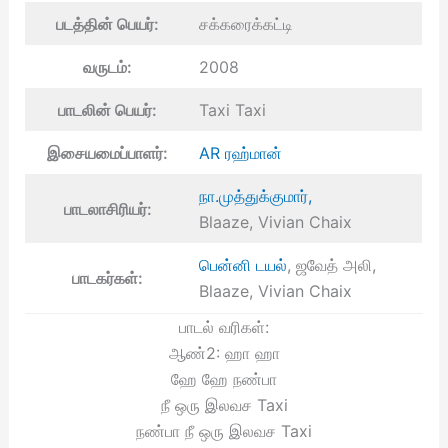
படத்தின் பெயர்:
சக்கரைக்கட்டி
வருடம்:
2008
பாடலின் பெயர்:
Taxi Taxi
இசையமைப்பாளர்:
AR ரஹ்மான்
நா.முத்துக்குமார்,
பாடலாசிரியர்:
Blaaze, Vivian Chaix
பென்னி டயல்
, ஜவேத் அலி,
பாடகர்கள்:
Blaaze, Vivian Chaix
பாடல் வரிகள்:
ஆண்2: ஹா ஹா
ஹே ஹே நண்பா
நீ ஒரு இலவச Taxi
நண்பா நீ ஒரு இலவச Taxi