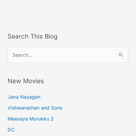
Search This Blog
S
e
a
New Movies
r
c
Jana Nayagan
h
Vishwanathan and Sons
f
Meesaya Murukku 2
o
r
DC