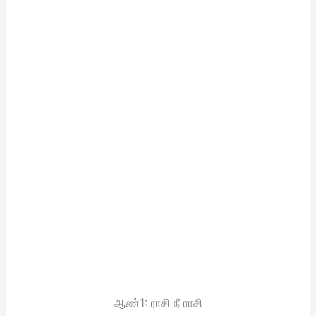
ஆண்1: ராசி நீ ராசி