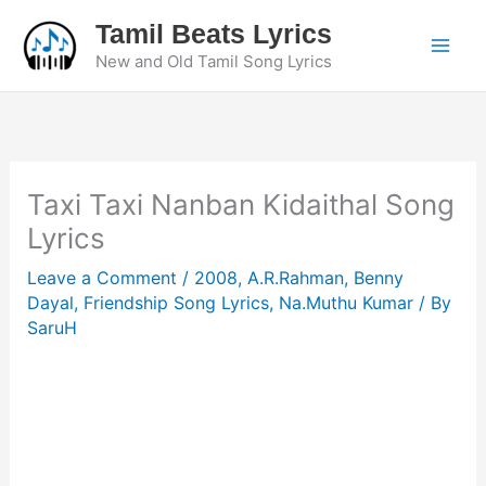
Skip
Tamil Beats Lyrics
to
New and Old Tamil Song Lyrics
content
Taxi Taxi Nanban Kidaithal Song
Lyrics
Leave a Comment
/
2008
,
A.R.Rahman
,
Benny
Dayal
,
Friendship Song Lyrics
,
Na.Muthu Kumar
/ By
SaruH