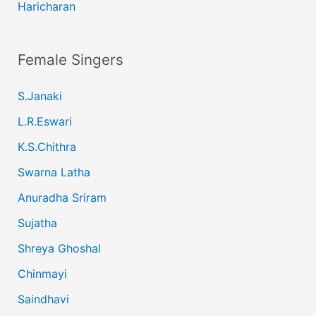
Haricharan
Female Singers
S.Janaki
L.R.Eswari
K.S.Chithra
Swarna Latha
Anuradha Sriram
Sujatha
Shreya Ghoshal
Chinmayi
Saindhavi