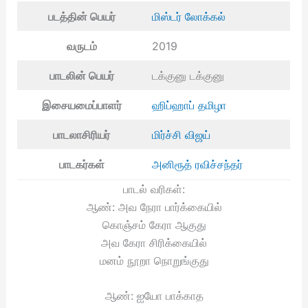
படத்தின் பெயர்
மிஸ்டர் லோக்கல்
வருடம்
2019
பாடலின் பெயர்
டக்குனு டக்குனு
இசையமைப்பாளர்
ஹிப்ஹாப் தமிழா
பாடலாசிரியர்
மிர்ச்சி விஜய்
பாடகர்கள்
அனிரூத் ரவிச்சந்தர்
பாடல் வரிகள்:
ஆண்: அவ நேரா பார்க்கையில்
கொஞ்சம் கேரா ஆகுது
அவ கேரா சிரிக்கையில்
மனம் நூறா நொறுங்குது
ஆண்: ஐயோ பாக்காத