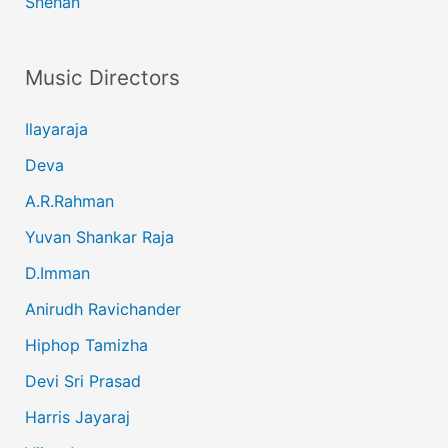
Snehan
Music Directors
Ilayaraja
Deva
A.R.Rahman
Yuvan Shankar Raja
D.Imman
Anirudh Ravichander
Hiphop Tamizha
Devi Sri Prasad
Harris Jayaraj