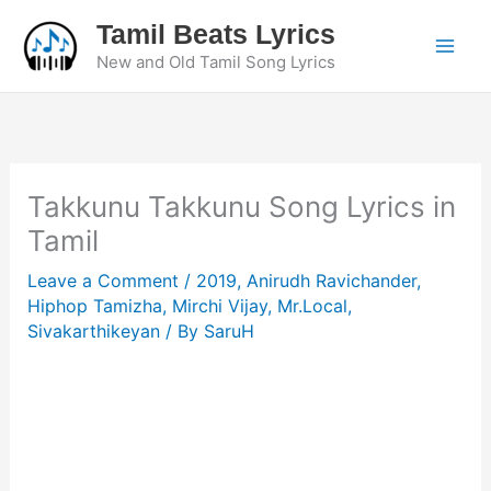
Skip
Tamil Beats Lyrics
to
New and Old Tamil Song Lyrics
content
Takkunu Takkunu Song Lyrics in
Tamil
Leave a Comment
/
2019
,
Anirudh Ravichander
,
Hiphop Tamizha
,
Mirchi Vijay
,
Mr.Local
,
Sivakarthikeyan
/ By
SaruH