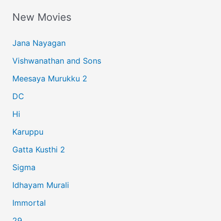
a
New Movies
r
c
Jana Nayagan
h
Vishwanathan and Sons
f
Meesaya Murukku 2
o
r
DC
:
Hi
Karuppu
Gatta Kusthi 2
Sigma
Idhayam Murali
Immortal
29