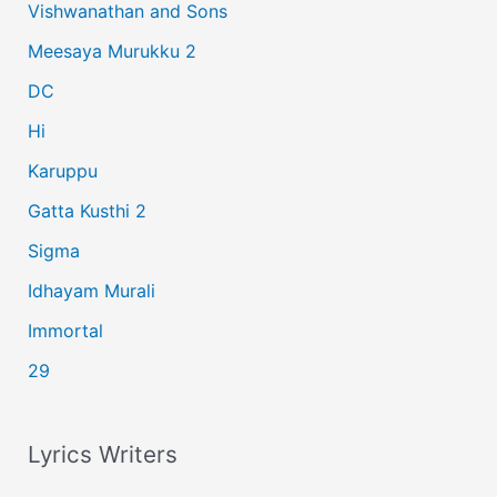
Vishwanathan and Sons
f
Meesaya Murukku 2
o
r
DC
:
Hi
Karuppu
Gatta Kusthi 2
Sigma
Idhayam Murali
Immortal
29
Lyrics Writers