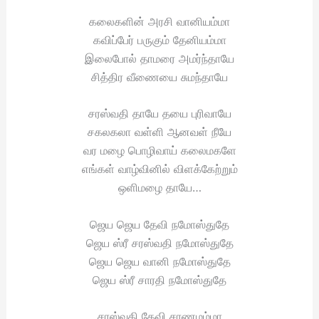
கலைகளின் அரசி வானியம்மா
கவிப்பேர் பருகும் தேனியம்மா
இலைபோல் தாமரை அமர்ந்தாயே
சித்திர வீணையை சுமந்தாயே
சரஸ்வதி தாயே தயை புரிவாயே
சகலகலா வள்ளி ஆனவள் நீயே
வர மழை பொழிவாய் கலைமகளே
எங்கள் வாழ்வினில் விளக்கேற்றும்
ஒளிமழை தாயே…
ஜெய ஜெய தேவி நமோஸ்துதே
ஜெய ஸ்ரீ சரஸ்வதி நமோஸ்துதே
ஜெய ஜெய வானி நமோஸ்துதே
ஜெய ஸ்ரீ சாரதி நமோஸ்துதே
சரஸ்வதி தேவி சரணமம்மா