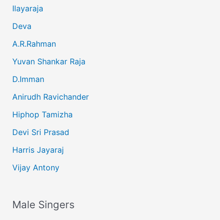
Ilayaraja
Deva
A.R.Rahman
Yuvan Shankar Raja
D.Imman
Anirudh Ravichander
Hiphop Tamizha
Devi Sri Prasad
Harris Jayaraj
Vijay Antony
Male Singers