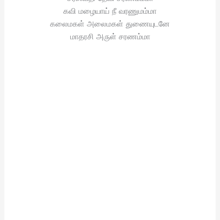
கவி மழையாய் நீ வரணுமம்மா
கலைமகள் அலைமகள் துணையுடனே
மாதரசி அருள் சரணம்மா