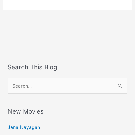
Search This Blog
S
e
a
New Movies
r
c
Jana Nayagan
h