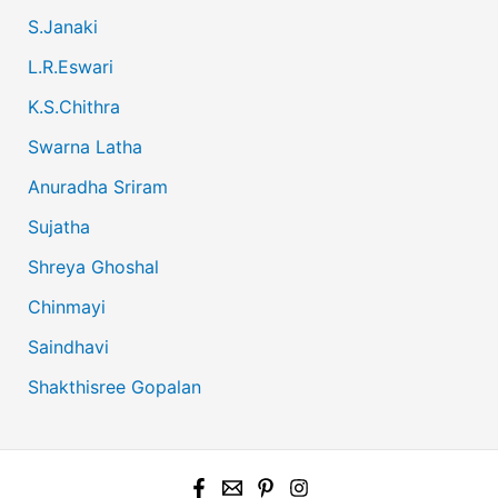
S.Janaki
L.R.Eswari
K.S.Chithra
Swarna Latha
Anuradha Sriram
Sujatha
Shreya Ghoshal
Chinmayi
Saindhavi
Shakthisree Gopalan