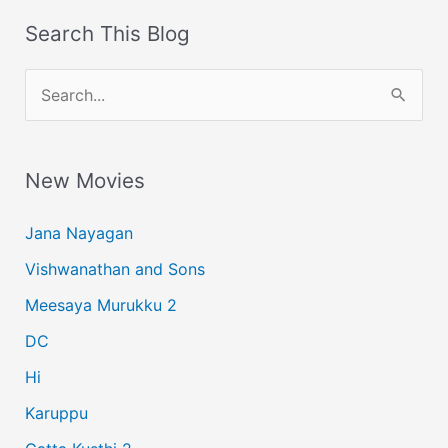
Search This Blog
S
e
a
New Movies
r
c
Jana Nayagan
h
Vishwanathan and Sons
f
Meesaya Murukku 2
o
r
DC
:
Hi
Karuppu