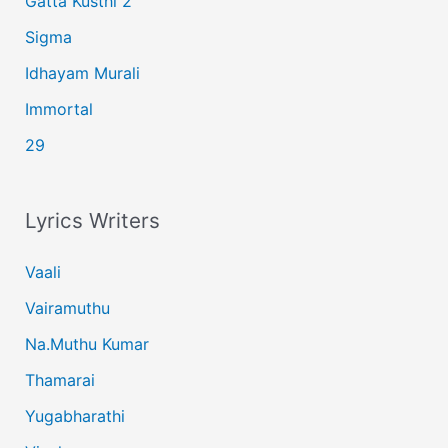
Gatta Kusthi 2
Sigma
Idhayam Murali
Immortal
29
Lyrics Writers
Vaali
Vairamuthu
Na.Muthu Kumar
Thamarai
Yugabharathi