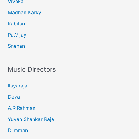
Viveka
Madhan Karky
Kabilan
Pa.Vijay
Snehan
Music Directors
Ilayaraja
Deva
A.R.Rahman
Yuvan Shankar Raja
D.Imman