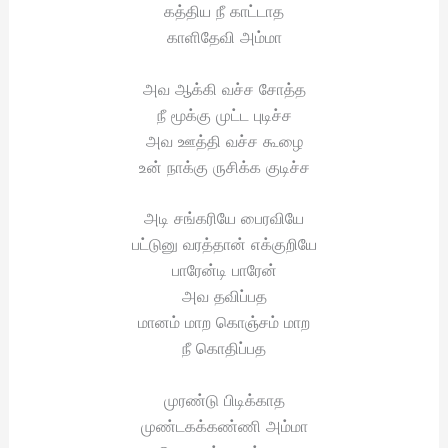
கத்திய நீ காட்டாத
காளிதேவி அம்மா
அவ ஆக்கி வச்ச சோத்த
நீ மூக்கு முட்ட புடிச்ச
அவ ஊத்தி வச்ச கூழை
உன் நாக்கு ருசிக்க குடிச்ச
அடி சங்கரியே பைரவியே
பட்டுனு வரத்தான் எக்குறியே
பாரேன்டி பாரேன்
அவ தவிப்பத
மானம் மாற கொஞ்சம் மாற
நீ கொதிப்பத
முரண்டு பிடிக்காத
முண்டகக்கண்ணி அம்மா