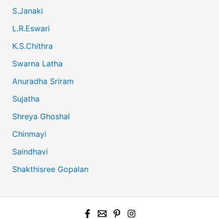
S.Janaki
L.R.Eswari
K.S.Chithra
Swarna Latha
Anuradha Sriram
Sujatha
Shreya Ghoshal
Chinmayi
Saindhavi
Shakthisree Gopalan