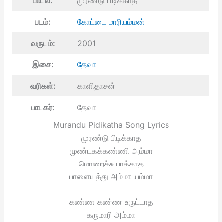
பாடல்:
முரண்டு பிடிக்காத
படம்:
கோட்டை மாரியம்மன்
வருடம்:
2001
இசை:
தேவா
வரிகள்:
காளிதாசன்
பாடகர்:
தேவா
Murandu Pidikatha Song Lyrics
முரண்டு பிடிக்காத
முண்டகக்கண்ணி அம்மா
மொறைச்சு பாக்காத
பாளையத்து அம்மா யம்மா
கண்ண கண்ண உருட்டாத
கருமாரி அம்மா