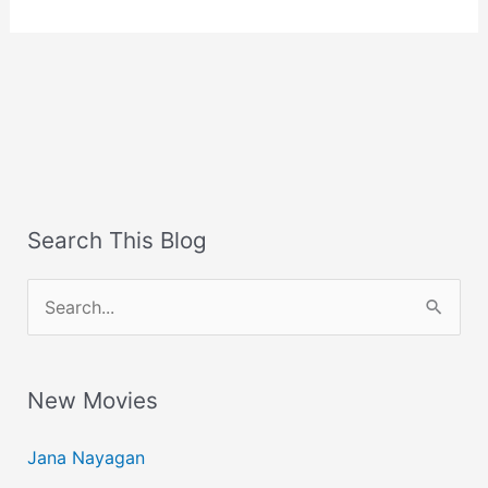
Search This Blog
S
e
a
New Movies
r
c
Jana Nayagan
h