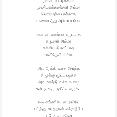
முரண்டு பிடிக்காத
முண்டகக்கண்ணி அம்மா
மொறைச்சு பாக்காத
பாளையத்து அம்மா யம்மா
கண்ண கண்ண உருட்டாத
கருமாரி அம்மா
கத்திய நீ காட்டாத
காளிதேவி அம்மா
அவ ஆக்கி வச்ச சோத்த
நீ மூக்கு முட்ட புடிச்ச
அவ ஊத்தி வச்ச கூழை
உன் நாக்கு ருசிக்க குடிச்ச
அடி சங்கரியே பைரவியே
பட்டுனு வரத்தான் எக்குறியே
பாரேன்டி பாரேன்