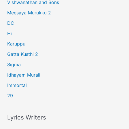
Vishwanathan and Sons
f
Meesaya Murukku 2
o
r
DC
:
Hi
Karuppu
Gatta Kusthi 2
Sigma
Idhayam Murali
Immortal
29
Lyrics Writers