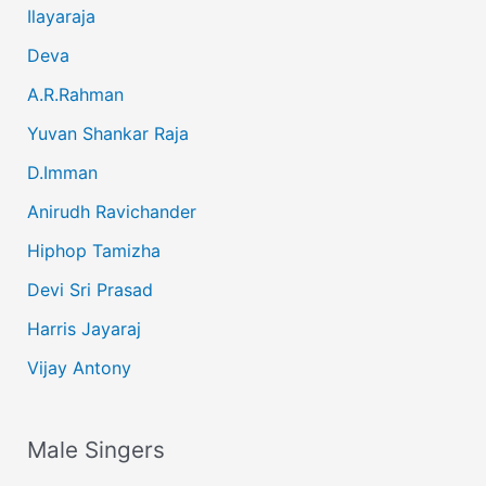
Ilayaraja
Deva
A.R.Rahman
Yuvan Shankar Raja
D.Imman
Anirudh Ravichander
Hiphop Tamizha
Devi Sri Prasad
Harris Jayaraj
Vijay Antony
Male Singers