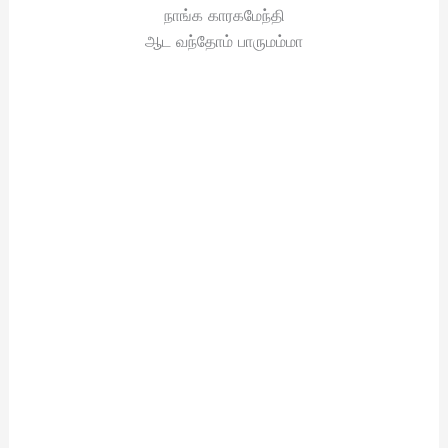
நாங்க காரகமேந்தி
ஆட வந்தோம் பாருமம்மா