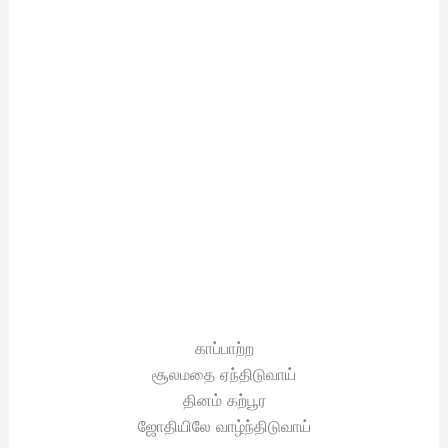
காப்பாற்ற
சூலமதை ஏந்திடுவாய்
தினம் கற்பூர
ஜோதியிலே வாழ்ந்திடுவாய்