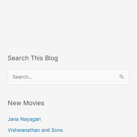
Search This Blog
S
e
a
New Movies
r
c
Jana Nayagan
h
Vishwanathan and Sons
f