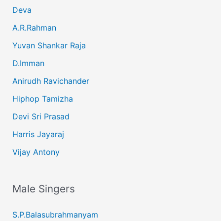
Deva
A.R.Rahman
Yuvan Shankar Raja
D.Imman
Anirudh Ravichander
Hiphop Tamizha
Devi Sri Prasad
Harris Jayaraj
Vijay Antony
Male Singers
S.P.Balasubrahmanyam