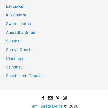
L.R.Eswari
K.S.Chithra
Swarna Latha
Anuradha Sriram
Sujatha
Shreya Ghoshal
Chinmayi
Saindhavi
Shakthisree Gopalan
Tamil Beats Lyrics
© 2026