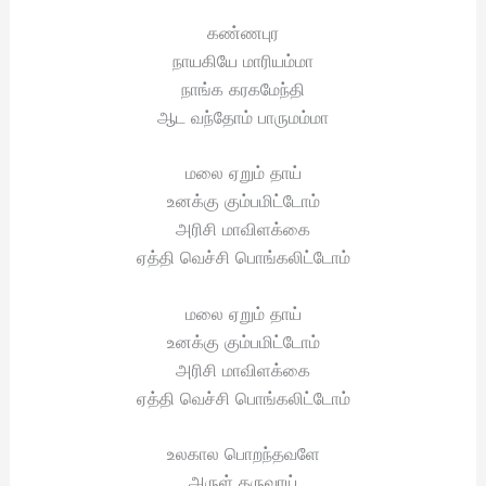
கண்ணபுர
நாயகியே மாரியம்மா
நாங்க கரகமேந்தி
ஆட வந்தோம் பாருமம்மா
மலை ஏறும் தாய்
உனக்கு கும்பமிட்டோம்
அரிசி மாவிளக்கை
ஏத்தி வெச்சி பொங்கலிட்டோம்
மலை ஏறும் தாய்
உனக்கு கும்பமிட்டோம்
அரிசி மாவிளக்கை
ஏத்தி வெச்சி பொங்கலிட்டோம்
உலகால பொறந்தவளே
அருள் தருவாய்