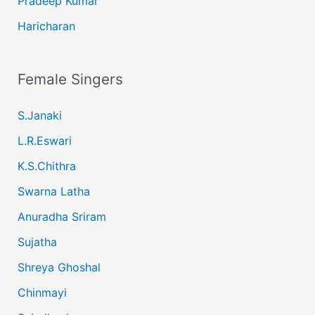
Pradeep Kumar
Haricharan
Female Singers
S.Janaki
L.R.Eswari
K.S.Chithra
Swarna Latha
Anuradha Sriram
Sujatha
Shreya Ghoshal
Chinmayi