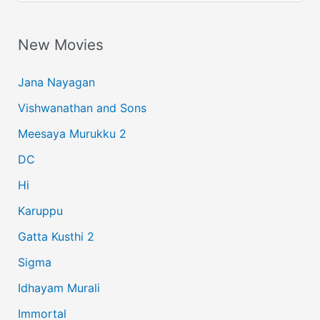
a
New Movies
r
c
Jana Nayagan
h
Vishwanathan and Sons
f
Meesaya Murukku 2
o
r
DC
:
Hi
Karuppu
Gatta Kusthi 2
Sigma
Idhayam Murali
Immortal