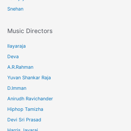
Snehan
Music Directors
Ilayaraja
Deva
A.R.Rahman
Yuvan Shankar Raja
D.Imman
Anirudh Ravichander
Hiphop Tamizha
Devi Sri Prasad
Harris Jayaraj