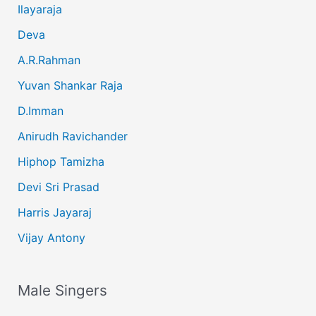
Ilayaraja
Deva
A.R.Rahman
Yuvan Shankar Raja
D.Imman
Anirudh Ravichander
Hiphop Tamizha
Devi Sri Prasad
Harris Jayaraj
Vijay Antony
Male Singers