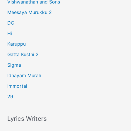
Vishwanathan and Sons
f
Meesaya Murukku 2
o
r
DC
:
Hi
Karuppu
Gatta Kusthi 2
Sigma
Idhayam Murali
Immortal
29
Lyrics Writers