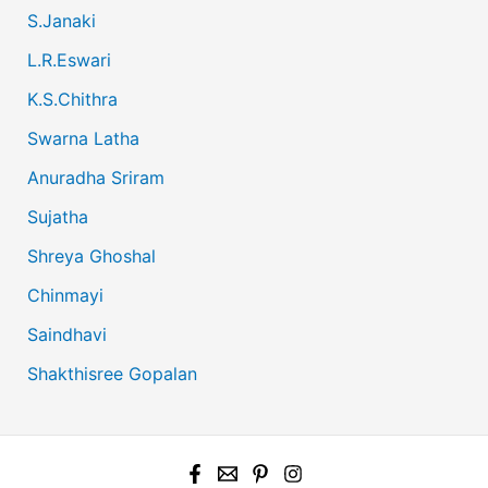
S.Janaki
L.R.Eswari
K.S.Chithra
Swarna Latha
Anuradha Sriram
Sujatha
Shreya Ghoshal
Chinmayi
Saindhavi
Shakthisree Gopalan