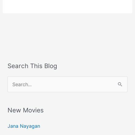
Search This Blog
S
e
a
New Movies
r
c
Jana Nayagan
h