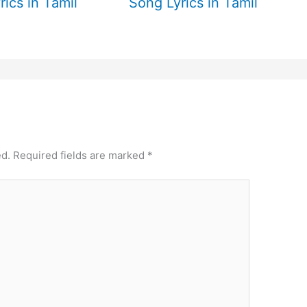
rics in Tamil
Song Lyrics in Tamil
ed.
Required fields are marked
*