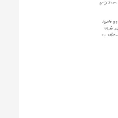
நாடு மேடை
ஆண்: நர ந
அடம் பு
எத புடுங்