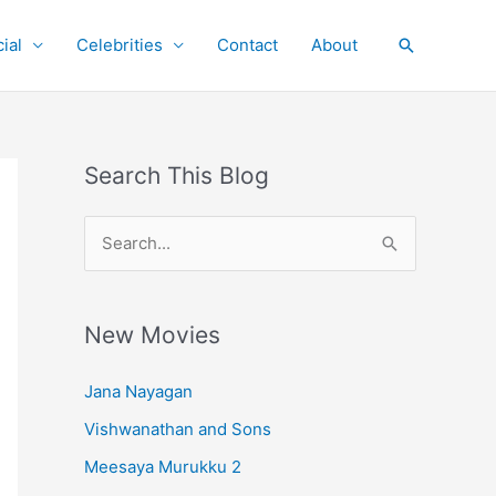
ial
Celebrities
Contact
About
Search
Search This Blog
S
e
a
r
New Movies
c
Jana Nayagan
h
Vishwanathan and Sons
f
o
Meesaya Murukku 2