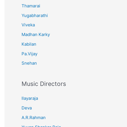
Thamarai
Yugabharathi
Viveka
Madhan Karky
Kabilan
Pa.Vijay
Snehan
Music Directors
Ilayaraja
Deva
A.R.Rahman