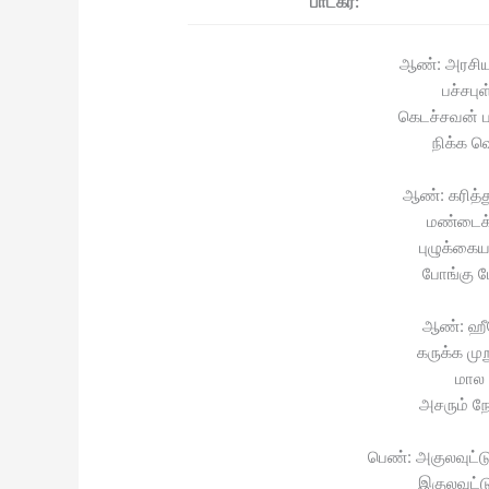
பாடகர்:
ஆண்: அரசிய
பச்சபு
கெடச்சவன் ப
நிக்க வெ
ஆண்: கரித்த
மண்டைக்
புழுக்கைய
போங்கு ப
ஆண்: ஹ
கருக்க முற
மால
அசரும் ந
பெண்: அகுலவுட்டு
இகுலவுட்டு