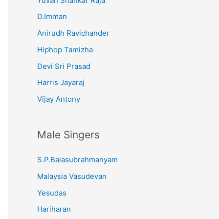
Yuvan Shankar Raja
D.Imman
Anirudh Ravichander
Hiphop Tamizha
Devi Sri Prasad
Harris Jayaraj
Vijay Antony
Male Singers
S.P.Balasubrahmanyam
Malaysia Vasudevan
Yesudas
Hariharan