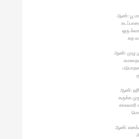
ஆண்: பூ ம
கடப்பாற
ஒரு க்வா
கத வா
ஆண்: முழு 
எமகாதகன
படுபாத
ச
ஆண்: ஹ
கருக்க முற
காலவாரி க
மொ
ஆண்: எனக்
அ