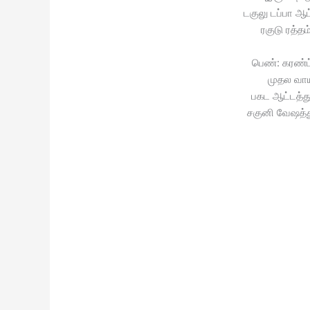
டகுலு டப்பா ஆ
ரகுடு ரத்த
பெண்: கரண்ட்
முதல வாய
பகட ஆட்டத்து
சகுனி வேஷத்து