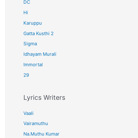
r
DC
:
Hi
Karuppu
Gatta Kusthi 2
Sigma
Idhayam Murali
Immortal
29
Lyrics Writers
Vaali
Vairamuthu
Na.Muthu Kumar