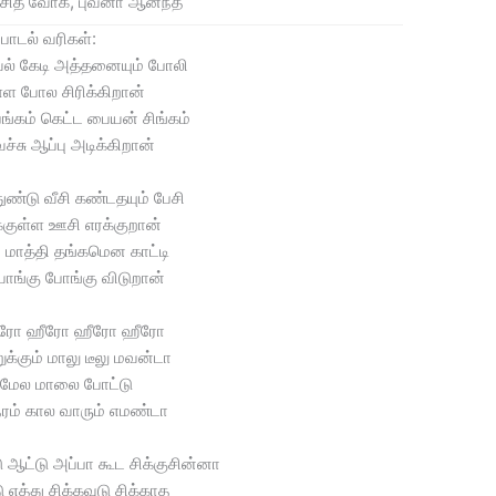
சித் வோக், புவனா ஆனந்த்
பாடல் வரிகள்:
ல் கேடி அத்தனையும் போலி
ள்ள போல சிரிக்கிறான்
ங்கம் கெட்ட பையன் சிங்கம்
ச்சு ஆப்பு அடிக்கிறான்
ுண்டு வீசி கண்டதயும் பேசி
குள்ள ஊசி எரக்குறான்
 மாத்தி தங்கமென காட்டி
ோங்கு போங்கு விடுறான்
ீரோ ஹீரோ ஹீரோ ஹீரோ
ுக்கும் மாலு டீலு மவன்டா
 மேல மாலை போட்டு
ேரம் கால வாரும் எமண்டா
 ஆட்டு அப்பா கூட சிக்குசின்னா
 எத்து சிக்கவுடு சிக்காத