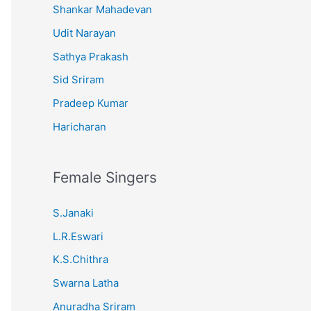
Shankar Mahadevan
Udit Narayan
Sathya Prakash
Sid Sriram
Pradeep Kumar
Haricharan
Female Singers
S.Janaki
L.R.Eswari
K.S.Chithra
Swarna Latha
Anuradha Sriram