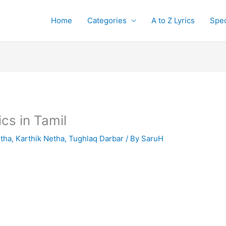
Home
Categories
A to Z Lyrics
Spec
ics in Tamil
tha
,
Karthik Netha
,
Tughlaq Darbar
/ By
SaruH