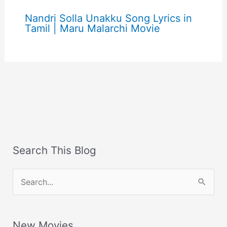
Nandri Solla Unakku Song Lyrics in
Tamil | Maru Malarchi Movie
Search This Blog
S
e
a
New Movies
r