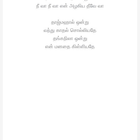
நீ வா நீ வா என் அழகிய தீவே வா
தாஜ்மஹால் ஒன்று
வந்து காதல் சொல்லியதே
தங்கநிலா ஒன்று
என் மனதை கிள்ளியதே