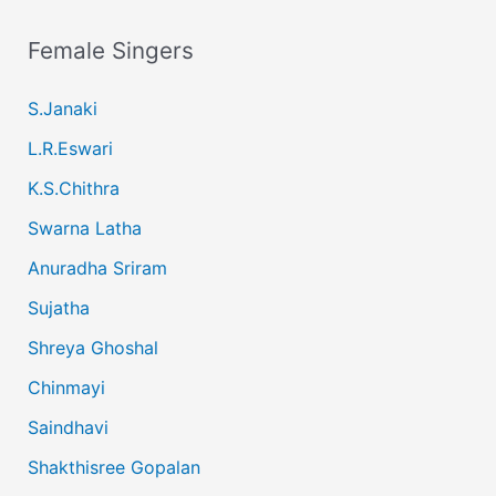
Female Singers
S.Janaki
L.R.Eswari
K.S.Chithra
Swarna Latha
Anuradha Sriram
Sujatha
Shreya Ghoshal
Chinmayi
Saindhavi
Shakthisree Gopalan