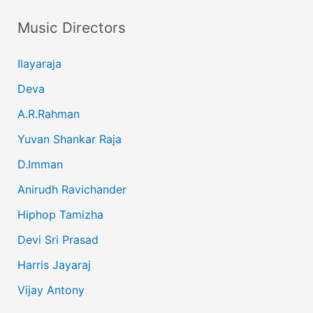
Music Directors
Ilayaraja
Deva
A.R.Rahman
Yuvan Shankar Raja
D.Imman
Anirudh Ravichander
Hiphop Tamizha
Devi Sri Prasad
Harris Jayaraj
Vijay Antony