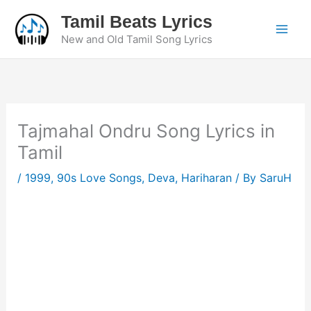
Skip
Tamil Beats Lyrics
to
New and Old Tamil Song Lyrics
content
Tajmahal Ondru Song Lyrics in
Tamil
/
1999
,
90s Love Songs
,
Deva
,
Hariharan
/ By
SaruH