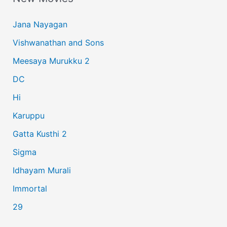
c
Jana Nayagan
h
Vishwanathan and Sons
f
Meesaya Murukku 2
o
r
DC
:
Hi
Karuppu
Gatta Kusthi 2
Sigma
Idhayam Murali
Immortal
29