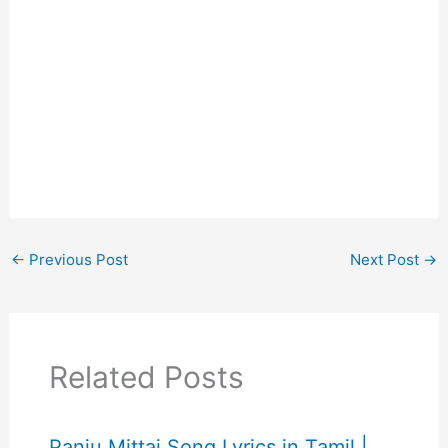
←
Previous Post
Next Post
→
Related Posts
Panju Mittai Song Lyrics in Tamil |