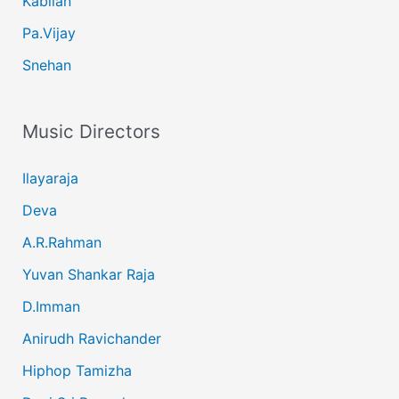
Kabilan
Pa.Vijay
Snehan
Music Directors
Ilayaraja
Deva
A.R.Rahman
Yuvan Shankar Raja
D.Imman
Anirudh Ravichander
Hiphop Tamizha