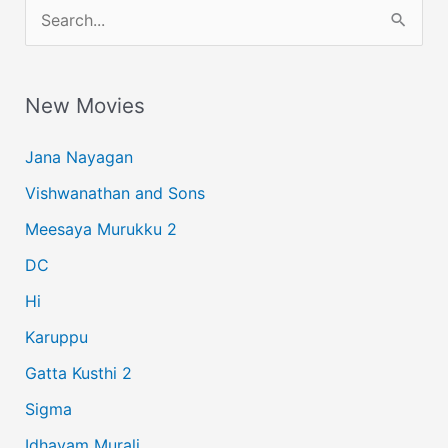
S
e
a
New Movies
r
c
Jana Nayagan
h
Vishwanathan and Sons
f
Meesaya Murukku 2
o
r
DC
:
Hi
Karuppu
Gatta Kusthi 2
Sigma
Idhayam Murali