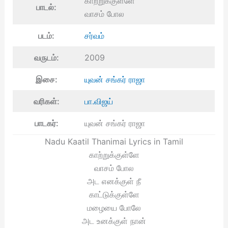
காற்றுக்குள்ளே
பாடல்:
வாசம் போல
படம்:
சர்வம்
வருடம்:
2009
இசை:
யுவன் சங்கர் ராஜா
வரிகள்:
பா.விஜய்
பாடகர்:
யுவன் சங்கர் ராஜா
Nadu Kaatil Thanimai Lyrics in Tamil
காற்றுக்குள்ளே
வாசம் போல
அட எனக்குள் நீ
காட்டுக்குள்ளே
மழையை போலே
அட உனக்குள் நான்