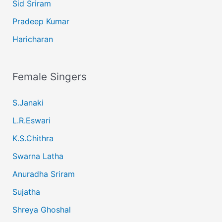
Sid Sriram
Pradeep Kumar
Haricharan
Female Singers
S.Janaki
L.R.Eswari
K.S.Chithra
Swarna Latha
Anuradha Sriram
Sujatha
Shreya Ghoshal