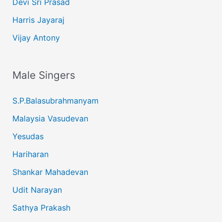
Devi Sri Prasad
Harris Jayaraj
Vijay Antony
Male Singers
S.P.Balasubrahmanyam
Malaysia Vasudevan
Yesudas
Hariharan
Shankar Mahadevan
Udit Narayan
Sathya Prakash