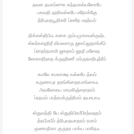
தவள தமாம்ஸுக கந்தமால்யஸோபே
பகவதி ஹரிவல்லபே மநோக்ஞே
த்ரிபுவநபூதிகரி ப்ரஸீத மஹ்யம்
திக்கஸ்திபிஃ கனக கும்பமுகாவஸ்ருஷ்ட
ஸ்வர்வாஹிநீ விமலசாரு ஜலாப்லுதாங்கீம்
ப்ராதர்நமாமி ஜகதாம் ஜநநீ மஸேஷ
லோகாதிநாத க்ருஹிணீ மம்ருதாதிபுத்ரீம்
கமலே கமலாக்ஷ வல்லபே த்வம்
கருணாபுர தரங்கிதைரபாங்கைஃ
அவலோகய மாமகிஞ்சநாநாம்
ப்ரதமம் பாத்ரமக்ருத்ரிமம் தயாயாஃ
ஸ்துவந்தி யே ஸ்துதிபிரமீபிரந்வஹம்
த்ரயீமயீம் த்ரிபுவநமாதரம் ரமாம்
குணாதிகா குருதர பாக்ய பாகிநஃ