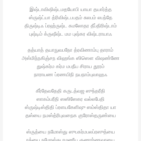
இஷ்டாவிஷிஷ்டமதயோபி யாயா தயார்த்த
ஸ்ருஷ்ட்யா த்ரிவிஷ்டபபதம் சுலபம் லபந்தே
திருஷ்டிஃ ப்ரஹ்ருஷ்ட கமலோதர தீப்திரிஷ்டாம்
புஷ்டிம் க்ருஷீஷ்ட மம புஷ்கர விஷ்டராயாஃ
தத்யாத் தயாநுவபநோ த்ரவிணாம்பு தாராம்
அஸ்மிந்நகிஞ்சந விஹங்க ஸிஸௌ விஷண்ணே
துஷ்கர்ம கர்ம மபநீய சிராய தூரம்
நாராயண ப்ரணயிநி நயநாம்புவாஹஃ
கீர்தேவதேதி கருடத்வஜ ஸுந்தரீதி
ஸாகம்பரீதி ஸஸிஸேகர வல்லபேதி
ஸ்ருஷ்டிஸ்திதி ப்ரளயகேளிஷு ஸம்ஸ்திதா யா
தஸ்யை நமஸ்த்ரிபுவநைக குரோஸ்தருண்யை
ஸ்ருத்யை நமோஸ்து ஸுபகர்மபலப்ரஸுத்யை
ரத்யை நமோஸ்து ரமணீய குணார்ணவாயை