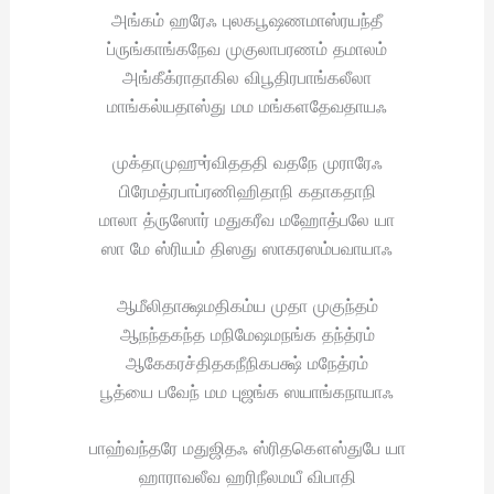
அங்கம் ஹரேஃ புலகபூஷணமாஸ்ரயந்தீ
ப்ருங்காங்கநேவ முகுலாபரணம் தமாலம்
அங்கீக்ராதாகில விபூதிரபாங்கலீலா
மாங்கல்யதாஸ்து மம மங்களதேவதாயஃ
முக்தாமுஹுர்விதததி வதநே முராரேஃ
பிரேமத்ரபாப்ரணிஹிதாநி கதாகதாநி
மாலா த்ருஸோர் மதுகரீவ மஹோத்பலே யா
ஸா மே ஸ்ரியம் திஸது ஸாகரஸம்பவாயாஃ
ஆமீலிதாக்ஷமதிகம்ய முதா முகுந்தம்
ஆநந்தகந்த மநிமேஷமநங்க தந்த்ரம்
ஆகேகரச்திதகநீநிகபக்ஷ் மநேத்ரம்
பூத்யை பவேந் மம புஜங்க ஸயாங்கநாயாஃ
பாஹ்வந்தரே மதுஜிதஃ ஸ்ரிதகௌஸ்துபே யா
ஹாராவலீவ ஹரிநீலமயீ விபாதி