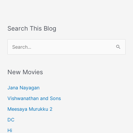
Search This Blog
S
e
a
New Movies
r
c
Jana Nayagan
h
Vishwanathan and Sons
f
Meesaya Murukku 2
o
r
DC
:
Hi