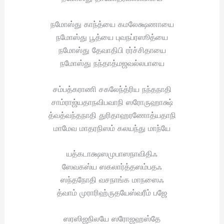
நமோஸ்து காந்த்யை கமலேக்ஷணாயை
நமோஸ்து பூத்யை புவநப்ரஸூத்யை
நமோஸ்து தேவாதிபி ரர்ச்சிதாயை
நமோஸ்து நந்தாத்மஜவல்லபாயை
சம்பத்கராணி சகலேந்த்ரிய நந்தநாதி
சாம்ராஜ்யதாநவிபவாநி ஸரோருஹாக்ஷ்
த்வத்வந்தநாதி துரிதாஹரணோத்யதாநி
மாமேவ மாதரநிஸம் கலயந்து மாந்யே
யத்கடாக்ஷஸமுபாஸநாவிதிஃ
ஸேவகஸ்ய ஸகலார்த்தஸம்பதஃ
ஸந்தநோதி வசநாங்க மாநஸைஃ
த்வாம் முராரிஹ்ருதயேஸ்வரீம் பஜே
ஸரஸிஜநிலயே ஸரோஜஹஸ்தே