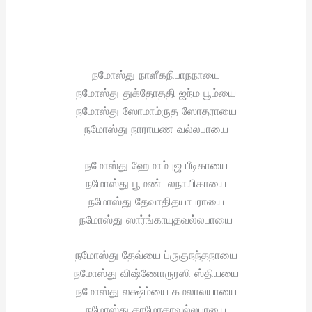
நமோஸ்து நாளீகநிபாநநாயை
நமோஸ்து துக்தோததி ஜந்ம பூம்யை
நமோஸ்து ஸோமாம்ருத ஸோதராயை
நமோஸ்து நாராயண வல்லபாயை
நமோஸ்து ஹேமாம்புஜ பீடிகாயை
நமோஸ்து பூமண்டலநாயிகாயை
நமோஸ்து தேவாதிதயாபராயை
நமோஸ்து ஸார்ங்காயுதவல்லபாயை
நமோஸ்து தேவ்யை ப்ருகுநந்தநாயை
நமோஸ்து விஷ்ணோருரஸி ஸ்தியயை
நமோஸ்து லக்ஷ்ம்யை கமலாலயாயை
நமோஸ்து தாமோதரவல்லபாயை