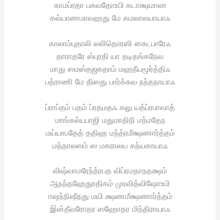
காமப்ரதா பகவதோஉபி கடாக்ஷமாலா
கல்யாணமாவஹது மே கமலாலயாயாஃ
காலாம்புதாலி லலிதொரஸி கைடபாரேஃ
தாராதரே ஸ்புரதி யா தடிதங்கநேவ
மாது ஸமஸ்தஜகதாம் மஹநீயமூர்த்திஃ
பத்ராணி மே திஸது பார்க்கவ நந்தநாயாஃ
ப்ராப்தம் பதம் ப்ரதமதஃ கலு யத்ப்ரபாவாத்
மாங்கல்யபாஜி மதுமாதிநி மந்மதேந
மய்யாபதேத் ததிஹ மந்த்ரமீக்ஷணார்த்தம்
மந்தாலஸம் ஸ மகராலய கந்யகாயாஃ
விஷ்வாமரேந்த்ரபத விப்ரமதாநதக்ஷம்
ஆநந்தஹேதுரதிகம் முரவித்விஷோஉபி
ஈஷந்நிஷீதது மயி க்ஷணமீக்ஷணார்த்தம்
இன்தீவரோதர ஸஹோதர மிந்திராயாஃ