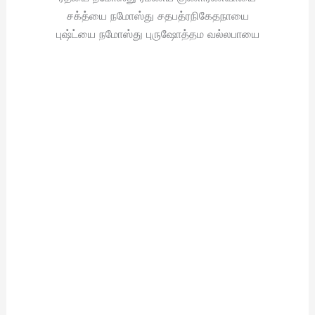
சக்த்யை நமோஸ்து சதபத்ரநிகேதநாயை
புஷ்ட்யை நமோஸ்து புருஷோத்தம வல்லபாயை